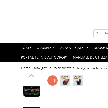
Toate Produsele
Navigații auto dedicate
Navigatii Dedicate
TOATE PRODUSELE
ACASA
GALERIE PRODUSE 
BMW
PORTAL TEHNIC AUTODROP™
MANUALE DE UTILIZA
Volkswagen
Home /
Navigații auto dedicate /
Navigatie Skoda Fabia
Audi
-11%
Mercedes Benz
Ford
Skoda