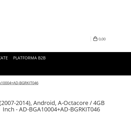
0,00
ZATE
PLATFORMA B2B
BGA10004+AD-BGRKIT046
(2007-2014), Android, A-Octacore / 4GB
1 Inch - AD-BGA10004+AD-BGRKIT046