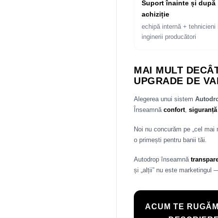
Suport înainte și după
achiziție
echipă internă + tehnicieni 
inginerii producători
MAI MULT DECÂT
UPGRADE DE VA
Alegerea unui sistem
Autod
Înseamnă
confort
,
siguranță
Noi nu concurăm pe „cel mai
o primești pentru banii tăi.
Autodrop înseamnă
transpar
și „alții” nu este marketingul 
ACUM TE RUGĂM