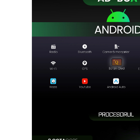
Rame adaptoare Dodge
Rame adaptoare Chrysler
Rame adaptoare Isuzu
Rame adaptoare Subaru
Rame adaptoare Iveco
Rame adaptoare Smart
Rame adaptoare Land Rover
Rame adaptoare Ssangyong
Rame adaptoare Hummer
Camere marșarier auto