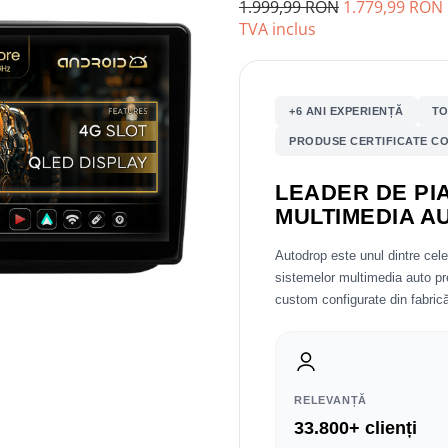
1.999,99 RON
1.779,99 RON
TVA inclus
+6 ANI EXPERIENȚĂ
TO
PRODUSE CERTIFICATE CO
LEADER DE PIA
MULTIMEDIA A
Autodrop este unul dintre cel
sistemelor multimedia auto 
custom configurate din fabrică
RELEVANȚĂ
33.800+ clienți