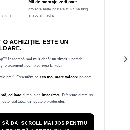
Mii de montaje verificate
proiecte reale postate zilnic pe blog
și social media
locali +
 O ACHIZIȚIE. ESTE UN
LOARE.
rop™
înseamnă mai mult decât un simplu upgrade.
și o experiență complet nouă la volan.
 mic preț”. Concurăm pe
cea mai mare valoare
pe care
ență
,
calitate
și mai ales
integritate
. Diferența dintre noi
— este realitatea din spatele produsului.
 SĂ DAI SCROLL MAI JOS PENTRU