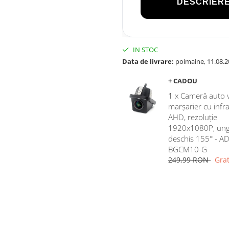
DESCRIERE
IN STOC
Data de livrare:
poimaine, 11.08.2
+ CADOU
1 x Cameră auto 
marșarier cu infr
AHD, rezoluție
1920x1080P, ung
deschis 155° - AD
BGCM10-G
249,99 RON
Grat