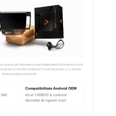
are caracter pur informativ și este independentă de produsul curent.
 pachet cu kit-urile menționate în codul de produs și cu ofertele
listate pe pagina produsului.
Compatibilitate Android OEM
 fără
kit-uri CANBUS & conectori
dezvoltați de inginerii noștri