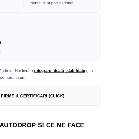
montaj & suport național
e
t
Android. Noi livrăm
integrare ideală
,
stabilitate
și o
 compromisuri.
 FIRME & CERTIFICĂRI (CLICK)
 AUTODROP ȘI CE NE FACE