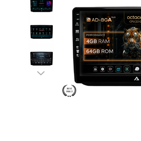
Opel
Dacia
Peugeot
Hyundai
Toyota
Seat
Kia
Chevrolet
Suzuki
Renault