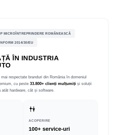
P MICROÎNTREPRINDERE ROMÂNEASCĂ
NFORM 2014/30/EU
ȚĂ ÎN INDUSTRIA
UTO
e mai respectate branduri din România în domeniul
premium, cu peste
33.800+ clienți mulțumiți
și soluții
 atât hardware, cât și software.
ACOPERIRE
100+ service-uri