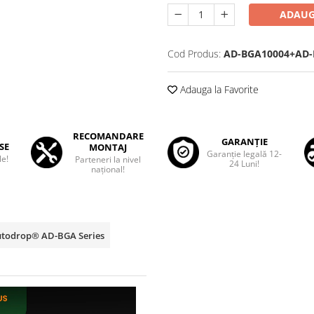
ADAUG
Cod Produs:
AD-BGA10004+AD-
Adauga la Favorite
RECOMANDARE
GARANȚIE
SE
MONTAJ
Garanţie legală 12-
le!
Parteneri la nivel
24 Luni!
național!
Autodrop® AD-BGA Series