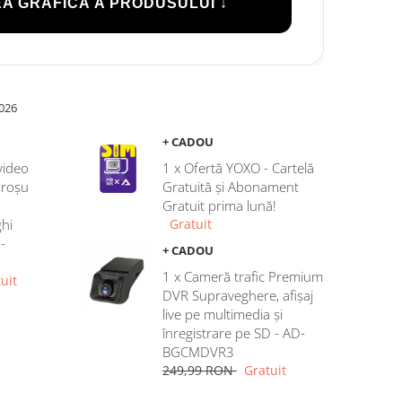
A GRAFICĂ A PRODUSULUI ↓
026
+ CADOU
video
1 x Ofertă YOXO - Cartelă
aroșu
Gratuită și Abonament
Gratuit prima lună!
hi
Gratuit
-
+ CADOU
1 x Cameră trafic Premium
uit
DVR Supraveghere, afișaj
live pe multimedia și
înregistrare pe SD - AD-
BGCMDVR3
249,99 RON
Gratuit