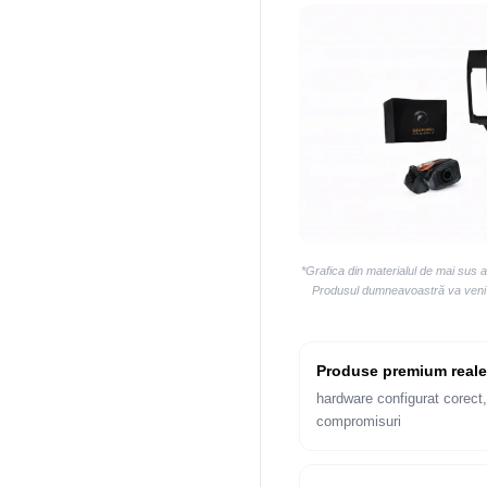
*Grafica din materialul de mai sus 
Produsul dumneavoastră va veni la
Produse premium reale
hardware configurat corect,
compromisuri