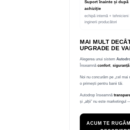
Suport înainte și după
achiziție
echipă internă + tehnicieni 
inginerii producători
MAI MULT DECÂT
UPGRADE DE VA
Alegerea unui sistem
Autod
Înseamnă
confort
,
siguranță
Noi nu concurăm pe „cel mai
o primești pentru banii tăi.
Autodrop înseamnă
transpar
și „alții” nu este marketingul 
ACUM TE RUGĂM