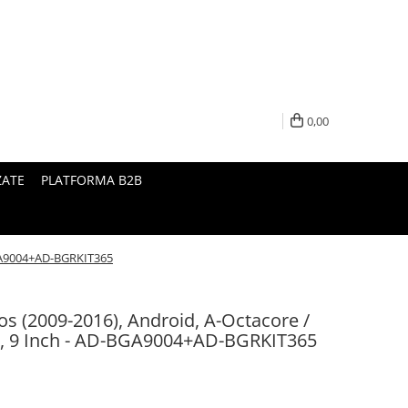
0,00
ZATE
PLATFORMA B2B
BGA9004+AD-BGRKIT365
os (2009-2016), Android, A-Octacore /
 9 Inch - AD-BGA9004+AD-BGRKIT365