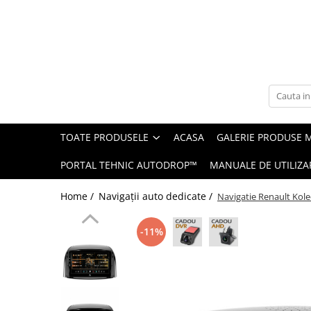
Toate Produsele
Navigații auto dedicate
Navigatii Dedicate
TOATE PRODUSELE
ACASA
GALERIE PRODUSE 
BMW
PORTAL TEHNIC AUTODROP™
MANUALE DE UTILIZA
Volkswagen
Home /
Navigații auto dedicate /
Navigatie Renault Kol
Audi
-11%
Mercedes Benz
Ford
Skoda