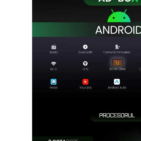
Rame adaptoare Dodge
Rame adaptoare Chrysler
Rame adaptoare Isuzu
Rame adaptoare Subaru
Rame adaptoare Iveco
Rame adaptoare Smart
Rame adaptoare Land Rover
Rame adaptoare Ssangyong
Rame adaptoare Hummer
Camere marșarier auto