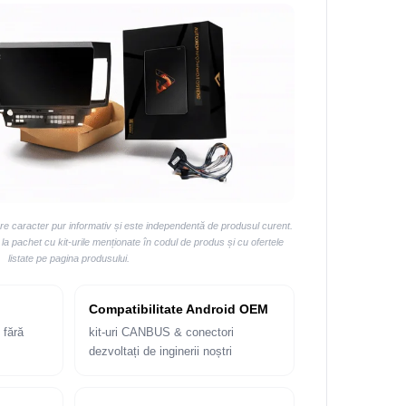
are caracter pur informativ și este independentă de produsul curent.
 pachet cu kit-urile menționate în codul de produs și cu ofertele
listate pe pagina produsului.
Compatibilitate Android OEM
 fără
kit-uri CANBUS & conectori
dezvoltați de inginerii noștri