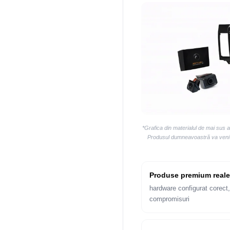
*Grafica din materialul de mai sus 
Produsul dumneavoastră va veni la
Produse premium reale
hardware configurat corect,
compromisuri