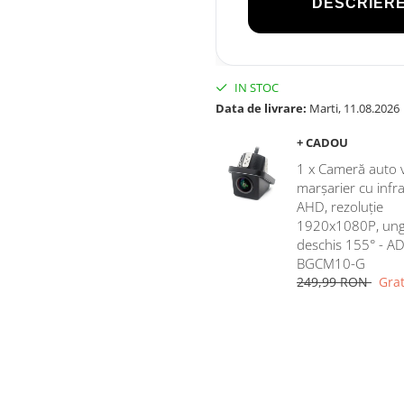
DESCRIERE
IN STOC
Data de livrare:
Marti, 11.08.2026
+ CADOU
1 x Cameră auto 
marșarier cu infr
AHD, rezoluție
1920x1080P, ung
deschis 155° - AD
BGCM10-G
249,99 RON
Grat