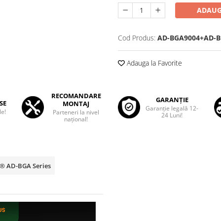
ADAUG
Cod Produs:
AD-BGA9004+AD-B
Adauga la Favorite
RECOMANDARE
GARANȚIE
SE
MONTAJ
Garanţie legală 12-
le!
Parteneri la nivel
24 Luni!
național!
p® AD-BGA Series