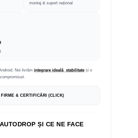
montaj & suport național
e
t
Android. Noi livrăm
integrare ideală
,
stabilitate
și o
 compromisuri.
 FIRME & CERTIFICĂRI (CLICK)
 AUTODROP ȘI CE NE FACE