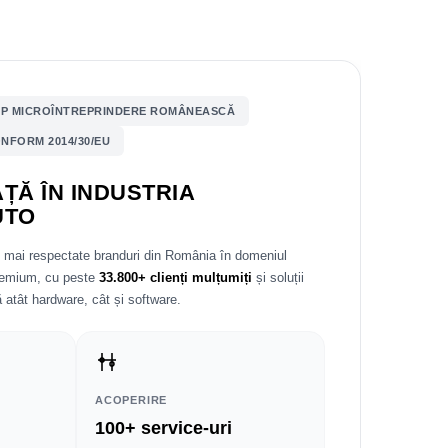
P MICROÎNTREPRINDERE ROMÂNEASCĂ
NFORM 2014/30/EU
ȚĂ ÎN INDUSTRIA
UTO
e mai respectate branduri din România în domeniul
premium, cu peste
33.800+ clienți mulțumiți
și soluții
 atât hardware, cât și software.
ACOPERIRE
100+ service-uri