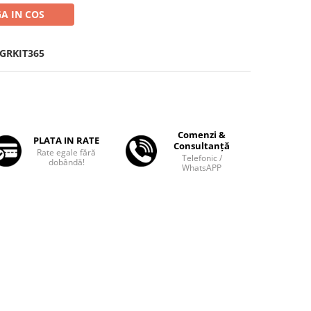
A IN COS
GRKIT365
Comenzi &
PLATA IN RATE
Consultanță
Rate egale fără
Telefonic /
dobândă!
WhatsAPP