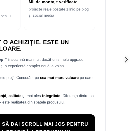
Mii de montaje verificate
proiecte reale postate zilnic pe blog
și social media
locali +
 O ACHIZIȚIE. ESTE UN
LOARE.
rop™
înseamnă mai mult decât un simplu upgrade.
și o experiență complet nouă la volan.
 mic preț”. Concurăm pe
cea mai mare valoare
pe care
ență
,
calitate
și mai ales
integritate
. Diferența dintre noi
— este realitatea din spatele produsului.
 SĂ DAI SCROLL MAI JOS PENTRU