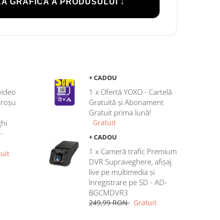
A GRAFICĂ A PRODUSULUI ↓
+ CADOU
video
1 x Ofertă YOXO - Cartelă
aroșu
Gratuită și Abonament
Gratuit prima lună!
hi
Gratuit
-
+ CADOU
1 x Cameră trafic Premium
uit
DVR Supraveghere, afișaj
live pe multimedia și
înregistrare pe SD - AD-
BGCMDVR3
249,99 RON
Gratuit