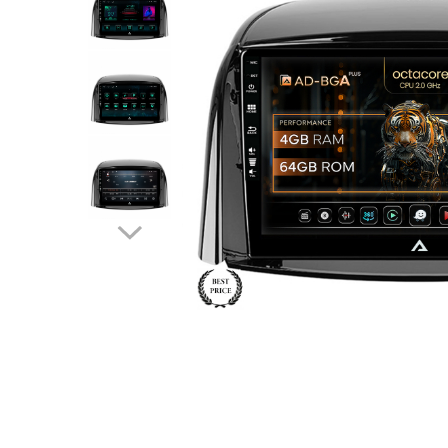
Opel
Dacia
Peugeot
Hyundai
Toyota
Seat
Kia
Chevrolet
Suzuki
Renault