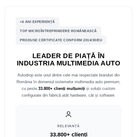
Mitsubishi
Rame adaptoare Mazda
+6 ANI EXPERIENȚĂ
Land Rover
Rame adaptoare Kia
TOP MICROÎNTREPRINDERE ROMÂNEASCĂ
Mazda
Rame adaptoare Alfa Romeo
PRODUSE CERTIFICATE CONFORM 2014/30/EU
Honda
Rame adaptoare Nissan
LEADER DE PIAȚĂ ÎN
INDUSTRIA MULTIMEDIA AUTO
Citroen
Rame adaptoare Fiat
Autodrop este unul dintre cele mai respectate branduri din
Isuzu
Rame adaptoare Hyundai
România în domeniul sistemelor multimedia auto premium,
cu peste
33.800+ clienți mulțumiți
și soluții custom
Chrysler
Rame adaptoare Chevrolet
configurate din fabrică atât hardware, cât și software.
Subaru
Rame adaptoare Mitsubishi
Smart
Rame adaptoare Jeep
RELEVANȚĂ
33.800+ clienți