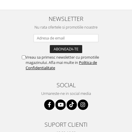
prietenoasa si dispusa sa ajute.
prompt deși i-am deranjat în
M-a indrumat pas cu pas si mi-a
repetate rânduri. Foarte
atras atentia ca nu era conectat
serviabili, livrare rapidă, suport
cablul de video de la camera
tehnic, totul impecabil, o să revin
NEWSLETTER
OE...
la ei și pentru vi...
Nu rata ofertele si promotiile noastre
Vreau sa primesc newsletter cu promotiile
magazinului. Afla mai multe in
Politica de
Confidentialitate
SOCIAL
Urmareste-ne in social media
SUPORT CLIENTI