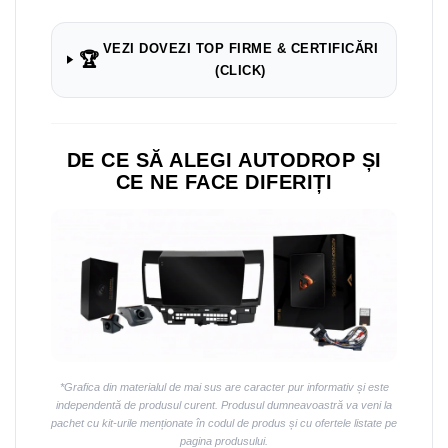
VEZI DOVEZI TOP FIRME & CERTIFICĂRI
🏆
(CLICK)
DE CE SĂ ALEGI AUTODROP ȘI
CE NE FACE DIFERIȚI
*Grafica din materialul de mai sus are caracter pur informativ și este
independentă de produsul curent. Produsul dumneavoastră va veni la
pachet cu kit-urile menționate în codul de produs și cu ofertele listate pe
pagina produsului.