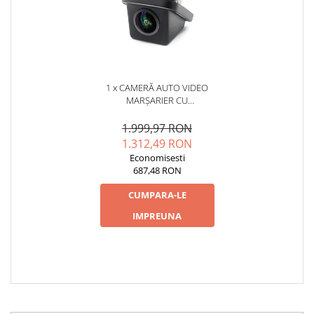
1 x CAMERĂ AUTO VIDEO
MARȘARIER CU
INFRAROȘU AHD,
REZOLUȚIE 1920X1080P,
1.999,97 RON
UNGHI DESCHIS 155° - AD-
1.312,49 RON
BGCM10-G
Economisesti
687,48 RON
CUMPARA-LE
IMPREUNA