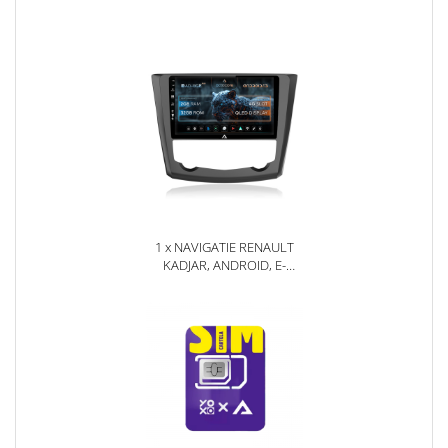
1 x NAVIGATIE RENAULT
KADJAR, ANDROID, E-
OCTACORE / 2GB RAM +
32GB ROM, 9 INCH - AD-
BGE9002+AD-BGRKIT364