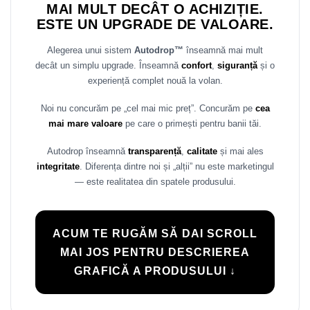
MAI MULT DECÂT O ACHIZIȚIE.
ESTE UN UPGRADE DE VALOARE.
Alegerea unui sistem
Autodrop™
înseamnă mai mult
decât un simplu upgrade. Înseamnă
confort
,
siguranță
și o
experiență complet nouă la volan.
Noi nu concurăm pe „cel mai mic preț”. Concurăm pe
cea
mai mare valoare
pe care o primești pentru banii tăi.
Autodrop înseamnă
transparență
,
calitate
și mai ales
integritate
. Diferența dintre noi și „alții” nu este marketingul
— este realitatea din spatele produsului.
ACUM TE RUGĂM SĂ DAI SCROLL
MAI JOS PENTRU DESCRIEREA
GRAFICĂ A PRODUSULUI ↓