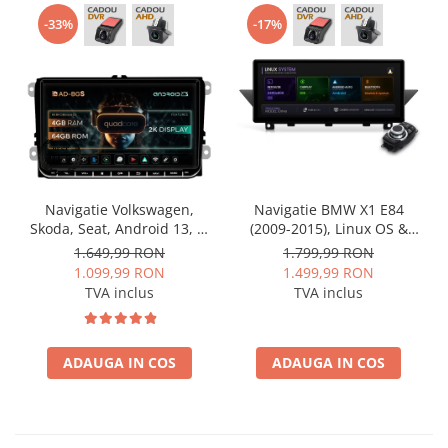
-33%
-17%
Navigatie Volkswagen,
Navigatie BMW X1 E84
Skoda, Seat, Android 13, S-
(2009-2015), Linux OS &
Quadcore / 4GB RAM +
OEM, Varianta iDrive,
1.649,99 RON
1.799,99 RON
64GB ROM, 9 Inch - AD-
CarPlay & Android Auto
1.099,99 RON
1.499,99 RON
BGSW94L
Wireless, MirrorLink,
TVA inclus
TVA inclus
Camera AHD, 12.3 Inch -
AD-BGBMLNX12+AD-
BGRKITBM004
ADAUGA IN COS
ADAUGA IN COS