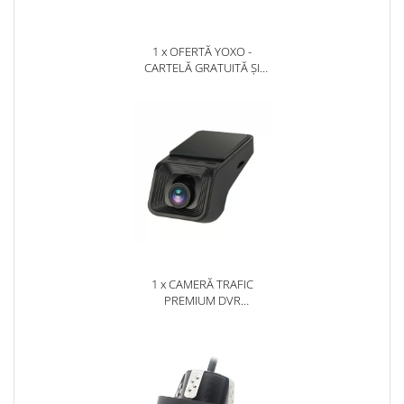
1 x OFERTĂ YOXO -
CARTELĂ GRATUITĂ ȘI
ABONAMENT GRATUIT
PRIMA LUNĂ!
1 x CAMERĂ TRAFIC
PREMIUM DVR
SUPRAVEGHERE, AFIȘAJ
LIVE PE MULTIMEDIA ȘI
ÎNREGISTRARE PE SD - AD-
BGCMDVR3