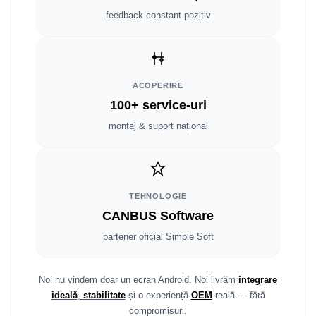
Fiat
Rame adaptoare Dodge
feedback constant pozitiv
Jeep
Rame adaptoare Chrysler
Volvo
Rame adaptoare Isuzu
ACOPERIRE
Iveco
Rame adaptoare Subaru
100+ service-uri
montaj & suport național
Porsche
Rame adaptoare Iveco
Ssangyong
Rame adaptoare Smart
Daihatsu
Rame adaptoare Land Rover
TEHNOLOGIE
CANBUS Software
Dodge
Rame adaptoare Ssangyong
partener oficial Simple Soft
Rame adaptoare Hummer
Noi nu vindem doar un ecran Android. Noi livrăm
integrare
ideală
,
stabilitate
și o experiență
OEM
reală — fără
compromisuri.