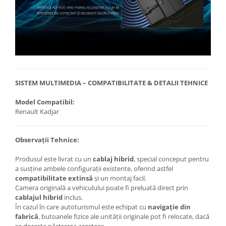
SISTEM MULTIMEDIA – COMPATIBILITATE & DETALII TEHNICE
Model Compatibil:
Renault Kadjar
Observații Tehnice:
Produsul este livrat cu un
cablaj hibrid
, special conceput pentru
a susține ambele configurații existente, oferind astfel
compatibilitate extinsă
și un montaj facil.
Camera originală a vehiculului poate fi preluată direct prin
cablajul hibrid
inclus.
În cazul în care autoturismul este echipat cu
navigație din
fabrică
, butoanele fizice ale unității originale pot fi relocate, dacă
se dorește păstrarea acestora.