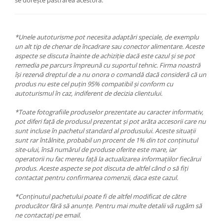
*Unele autoturisme pot necesita adaptări speciale, de exemplu
un alt tip de chenar de încadrare sau conector alimentare. Aceste
aspecte se discuta înainte de achiziție dacă este cazul și se pot
remedia pe parcurs împreună cu suportul tehnic. Firma noastră
își rezervă dreptul de a nu onora o comandă dacă consideră că un
produs nu este cel puțin 95% compatibil și conform cu
autoturismul în caz, indiferent de decizia clientului.
*Toate fotografiile produselor prezentate au caracter informativ,
pot diferi față de produsul prezentat și pot arăta accesorii care nu
sunt incluse în pachetul standard al produsului. Aceste situații
sunt rar întâlnite, probabil un procent de 1% din tot conținutul
site-ului, însă numărul de produse oferite este mare, iar
operatorii nu fac mereu față la actualizarea informațiilor fiecărui
produs. Aceste aspecte se pot discuta de altfel când o să fiți
contactat pentru confirmarea comenzii, daca este cazul.
*Conținutul pachetului poate fi de altfel modificat de către
producător fără să anunțe. Pentru mai multe detalii vă rugăm să
ne contactați pe email.