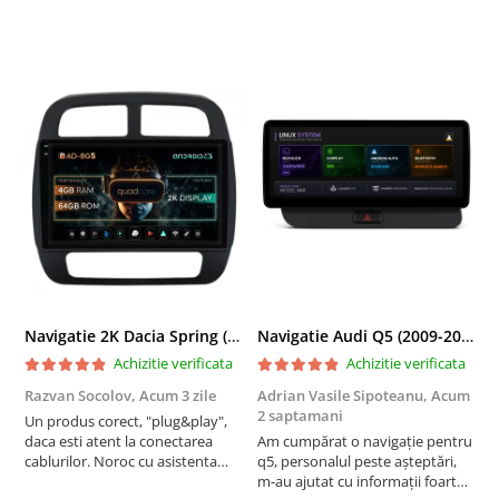
Navigatie 2K Dacia Spring (2021- Prezent), Android, S-Quadcore / 4GB RAM + 64GB ROM, 9.5 Inch - AD-BGS90042K+AD-BGRKIT366V4s
Navigatie Audi Q5 (2009-2017), Linux OS & OEM, MMI 3G, CarPlay & Android Auto Wireless, MirrorLink, Camera AHD, 12.3 Inch - AD-BGAALNXH+AD-BGRKITQ5002
Achizitie verificata
Achizitie verificata
Razvan Socolov,
Acum 3 zile
Adrian Vasile Sipoteanu,
Acum
E
2 saptamani
Un produs corect, "plug&play",
P
daca esti atent la conectarea
Am cumpărat o navigație pentru
d
cablurilor. Noroc cu asistenta
q5, personalul peste așteptări,
f
Autodrop, care a fost foarte
m-au ajutat cu informații foarte