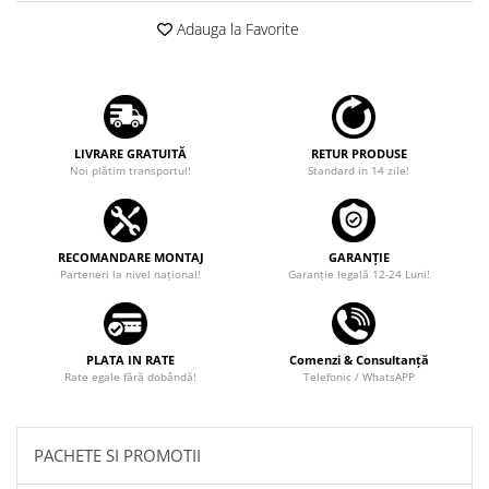
Adauga la Favorite
LIVRARE GRATUITĂ
RETUR PRODUSE
Noi plătim transportul!
Standard in 14 zile!
RECOMANDARE MONTAJ
GARANȚIE
Parteneri la nivel național!
Garanţie legală 12-24 Luni!
PLATA IN RATE
Comenzi & Consultanță
Rate egale fără dobândă!
Telefonic / WhatsAPP
PACHETE SI PROMOTII