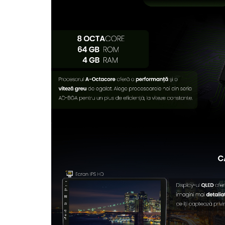
Rame adaptoare Dodge
Rame adaptoare Chrysler
Rame adaptoare Isuzu
Rame adaptoare Subaru
Rame adaptoare Iveco
Rame adaptoare Smart
Rame adaptoare Land Rover
Rame adaptoare Ssangyong
Rame adaptoare Hummer
Camere marșarier auto