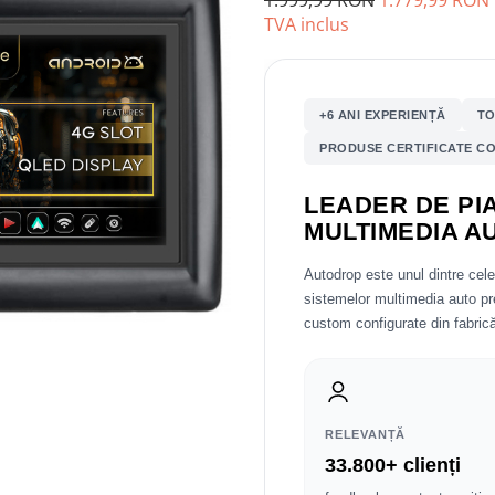
1.999,99 RON
1.779,99 RON
TVA inclus
+6 ANI EXPERIENȚĂ
TO
PRODUSE CERTIFICATE CO
LEADER DE PIA
MULTIMEDIA A
Autodrop este unul dintre cel
sistemelor multimedia auto 
custom configurate din fabrică
RELEVANȚĂ
33.800+ clienți