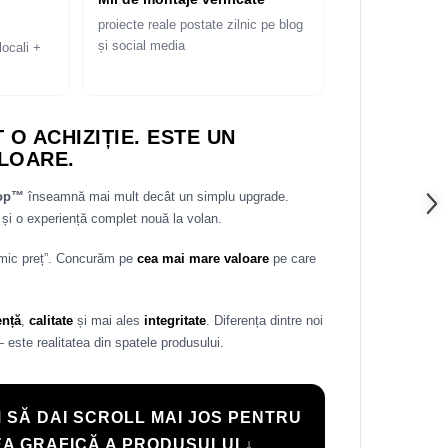
proiecte reale postate zilnic pe blog
și social media
locali +
 O ACHIZIȚIE. ESTE UN
LOARE.
rop™
înseamnă mai mult decât un simplu upgrade.
și o experiență complet nouă la volan.
 mic preț”. Concurăm pe
cea mai mare valoare
pe care
ență
,
calitate
și mai ales
integritate
. Diferența dintre noi
— este realitatea din spatele produsului.
 SĂ DAI SCROLL MAI JOS PENTRU
A GRAFICĂ A PRODUSULUI ↓