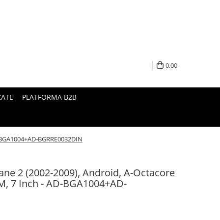
0,00
ZATE
PLATFORMA B2B
 AD-BGA1004+AD-BGRRE0032DIN
ane 2 (2002-2009), Android, A-Octacore
, 7 Inch - AD-BGA1004+AD-