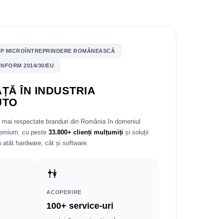
P MICROÎNTREPRINDERE ROMÂNEASCĂ
NFORM 2014/30/EU
ȚĂ ÎN INDUSTRIA
UTO
e mai respectate branduri din România în domeniul
premium, cu peste
33.800+ clienți mulțumiți
și soluții
 atât hardware, cât și software.
ACOPERIRE
100+ service-uri