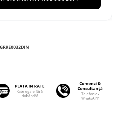
GRRE0032DIN
Comenzi &
PLATA IN RATE
Consultanță
Rate egale fără
Telefonic /
dobândă!
WhatsAPP