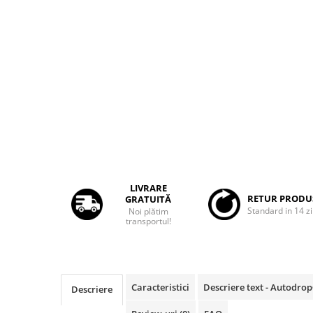
Rame adaptoare Dacia
Rame adaptoare Audi
Rame adaptoare BMW
Rame adaptoare Seat
Rame adaptoare Renault
Rame adaptoare Volvo
LIVRARE
RETUR PRODU
GRATUITĂ
Rame adaptoare Honda
Standard in 14 zi
Noi plătim
transportul!
Rame Adaptoare Porsche
Rame adaptoare Peugeot
Caracteristici
Descriere text - Autodro
Descriere
Rame adaptoare Citroen