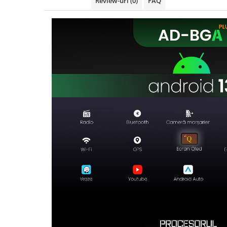
Review-uri
(0)
FAQ
Rame adaptoare Daihatsu
Rame adaptoare Mazda
Rame adaptoare Kia
Rame adaptoare Alfa Romeo
Rame adaptoare Nissan
Rame adaptoare Fiat
Rame adaptoare Hyundai
Rame adaptoare Chevrolet
Rame adaptoare Mitsubishi
Rame adaptoare Jeep