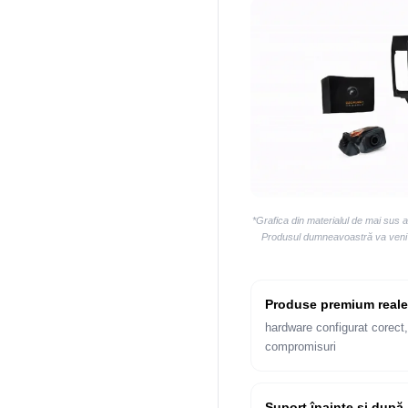
*Grafica din materialul de mai sus 
Produsul dumneavoastră va veni la
Produse premium reale
hardware configurat corect,
compromisuri
Suport înainte și după