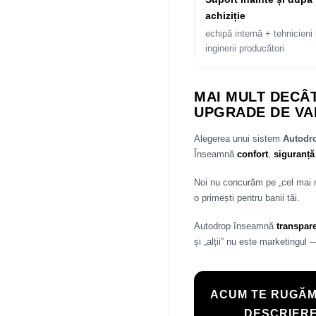
achiziție
echipă internă + tehnicieni 
inginerii producători
MAI MULT DECÂT
UPGRADE DE VA
Alegerea unui sistem
Autod
Înseamnă
confort
,
siguranță
Noi nu concurăm pe „cel mai
o primești pentru banii tăi.
Autodrop înseamnă
transpar
și „alții” nu este marketingul 
ACUM TE RUGĂM
DESCRIERE