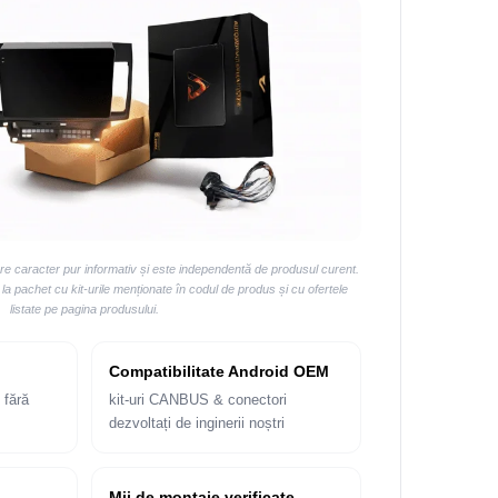
are caracter pur informativ și este independentă de produsul curent.
 pachet cu kit-urile menționate în codul de produs și cu ofertele
listate pe pagina produsului.
Compatibilitate Android OEM
 fără
kit-uri CANBUS & conectori
dezvoltați de inginerii noștri
Mii de montaje verificate