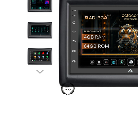
Opel
Dacia
Peugeot
Hyundai
Toyota
Seat
Kia
Chevrolet
Suzuki
Renault