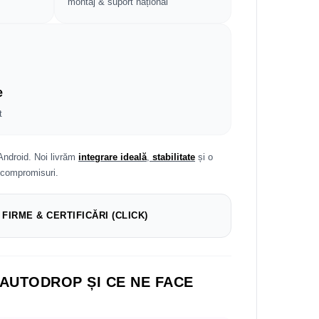
montaj & suport național
e
t
Android. Noi livrăm
integrare ideală
,
stabilitate
și o
 compromisuri.
 FIRME & CERTIFICĂRI (CLICK)
 AUTODROP ȘI CE NE FACE