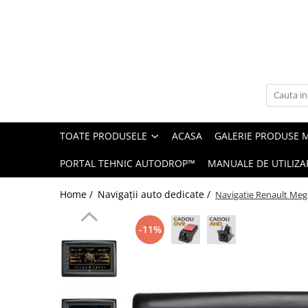
Toate Produsele
Navigații auto dedicate
Navigatii Dedicate
TOATE PRODUSELE
ACASA
GALERIE PRODUSE 
BMW
PORTAL TEHNIC AUTODROP™
MANUALE DE UTILIZA
Volkswagen
Home /
Navigații auto dedicate /
Navigatie Renault Meg
Audi
-11%
Mercedes Benz
Ford
Skoda