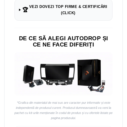
VEZI DOVEZI TOP FIRME & CERTIFICĂRI
🏆
(CLICK)
DE CE SĂ ALEGI AUTODROP ȘI
CE NE FACE DIFERIȚI
*Grafica din materialul de mai sus are caracter pur informativ și este
independentă de produsul curent. Produsul dumneavoastră va veni la
pachet cu kit-urile menționate în codul de produs și cu ofertele listate pe
pagina produsului.