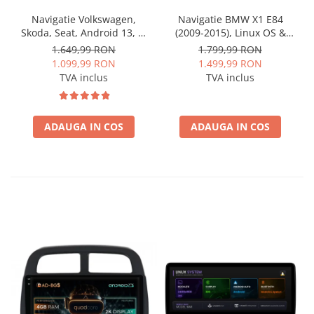
Navigatie Volkswagen,
Navigatie BMW X1 E84
Skoda, Seat, Android 13, S-
(2009-2015), Linux OS &
Quadcore / 4GB RAM +
OEM, Varianta iDrive,
1.649,99 RON
1.799,99 RON
64GB ROM, 9 Inch - AD-
CarPlay & Android Auto
1.099,99 RON
1.499,99 RON
BGSW94L
Wireless, MirrorLink,
TVA inclus
TVA inclus
Camera AHD, 12.3 Inch -
AD-BGBMLNX12+AD-
BGRKITBM004
ADAUGA IN COS
ADAUGA IN COS