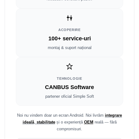
Fiat
Rame adaptoare Dodge
Jeep
Rame adaptoare Chrysler
Volvo
Rame adaptoare Isuzu
ACOPERIRE
100+ service-uri
Iveco
Rame adaptoare Subaru
montaj & suport național
Porsche
Rame adaptoare Iveco
Ssangyong
Rame adaptoare Smart
TEHNOLOGIE
Daihatsu
Rame adaptoare Land Rover
CANBUS Software
partener oficial Simple Soft
Dodge
Rame adaptoare Ssangyong
Rame adaptoare Hummer
Noi nu vindem doar un ecran Android. Noi livrăm
integrare
ideală
,
stabilitate
și o experiență
OEM
reală — fără
compromisuri.