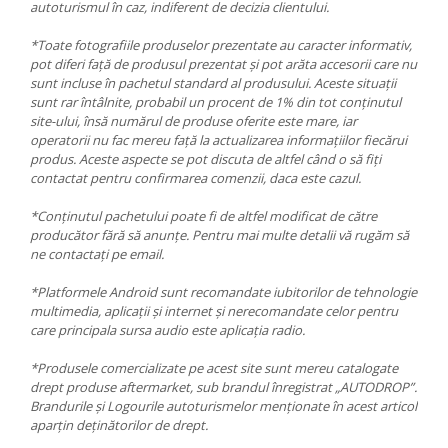
autoturismul în caz, indiferent de decizia clientului.
*Toate fotografiile produselor prezentate au caracter informativ,
pot diferi față de produsul prezentat și pot arăta accesorii care nu
sunt incluse în pachetul standard al produsului. Aceste situații
sunt rar întâlnite, probabil un procent de 1% din tot conținutul
site-ului, însă numărul de produse oferite este mare, iar
operatorii nu fac mereu față la actualizarea informațiilor fiecărui
produs. Aceste aspecte se pot discuta de altfel când o să fiți
contactat pentru confirmarea comenzii, daca este cazul.
*Conținutul pachetului poate fi de altfel modificat de către
producător fără să anunțe. Pentru mai multe detalii vă rugăm să
ne contactați pe email.
*Platformele Android sunt recomandate iubitorilor de tehnologie
multimedia, aplicații și internet și nerecomandate celor pentru
care principala sursa audio este aplicația radio.
*Produsele comercializate pe acest site sunt mereu catalogate
drept produse aftermarket, sub brandul înregistrat „AUTODROP”.
Brandurile și Logourile autoturismelor menționate în acest articol
aparțin deținătorilor de drept.