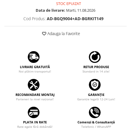
STOC EPUIZAT
Data de livrare:
Marti, 11.08.2026
Cod Produs:
AD-BGQ9004+AD-BGRKIT149
Adauga la Favorite
LIVRARE GRATUITĂ
RETUR PRODUSE
Noi plătim transportul!
Standard in 14 zile!
RECOMANDARE MONTAJ
GARANȚIE
Parteneri la nivel național!
Garanţie legală 12-24 Luni!
PLATA IN RATE
Comenzi & Consultanță
Rate egale fără dobândă!
Telefonic / WhatsAPP