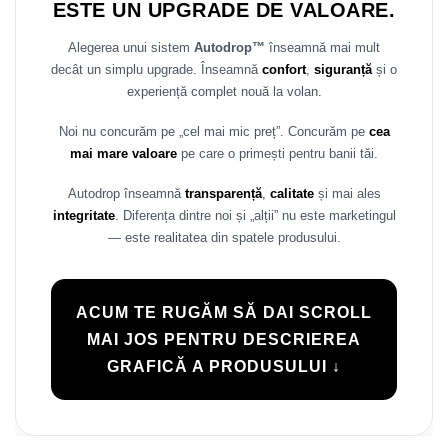
ESTE UN UPGRADE DE VALOARE.
Alegerea unui sistem
Autodrop™
înseamnă mai mult
decât un simplu upgrade. Înseamnă
confort
,
siguranță
și o
experiență complet nouă la volan.
Noi nu concurăm pe „cel mai mic preț”. Concurăm pe
cea
mai mare valoare
pe care o primești pentru banii tăi.
Autodrop înseamnă
transparență
,
calitate
și mai ales
integritate
. Diferența dintre noi și „alții” nu este marketingul
— este realitatea din spatele produsului.
ACUM TE RUGĂM SĂ DAI SCROLL
MAI JOS PENTRU DESCRIEREA
GRAFICĂ A PRODUSULUI ↓