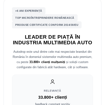
Mitsubishi
Rame adaptoare Mazda
+6 ANI EXPERIENȚĂ
TOP MICROÎNTREPRINDERE ROMÂNEASCĂ
Land Rover
Rame adaptoare Kia
PRODUSE CERTIFICATE CONFORM 2014/30/EU
Mazda
Rame adaptoare Alfa Romeo
LEADER DE PIAȚĂ ÎN
Honda
Rame adaptoare Nissan
INDUSTRIA MULTIMEDIA AUTO
Citroen
Rame adaptoare Fiat
Autodrop este unul dintre cele mai respectate branduri din
România în domeniul sistemelor multimedia auto premium,
Isuzu
Rame adaptoare Hyundai
cu peste
33.800+ clienți mulțumiți
și soluții custom
configurate din fabrică atât hardware, cât și software.
Chrysler
Rame adaptoare Chevrolet
Subaru
Rame adaptoare Mitsubishi
RELEVANȚĂ
Smart
Rame adaptoare Jeep
33.800+ clienți
feedback constant pozitiv