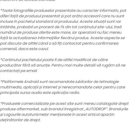
*Toate fotografiile produselor prezentate au caracter informativ, pot
diferi față de produsul prezentat și pot arăta accesorii care nu sunt
incluse în pachetul standard al produsului. Aceste situații sunt rar
întâlnite, probabil un procent de 1% din tot conținutul site-ului, însă
numărul de produse oferite este mare, iar operatorii nu fac mereu
față la actualizarea informațiilor fiecărui produs. Aceste aspecte se
pot discuta de altfel când o să fiți contactat pentru confirmarea
comenzii, daca este cazul.
*Conținutul pachetului poate fi de altfel modificat de către
producător fără să anunțe. Pentru mai multe detalii vă rugăm să ne
contactați pe email.
*Platformele Android sunt recomandate iubitorilor de tehnologie
multimedia, aplicații și internet și nerecomandate celor pentru care
principala sursa audio este aplicația radio.
*Produsele comercializate pe acest site sunt mereu catalogate drept
produse aftermarket, sub brandul înregistrat „AUTODROP”. Brandurile
și Logourile autoturismelor menționate în acest articol aparțin
deținătorilor de drept.