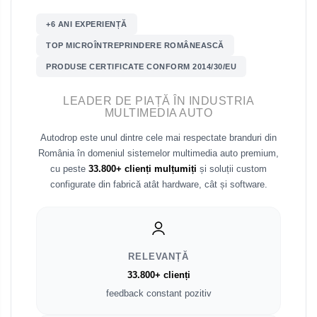
Renault
+6 ANI EXPERIENȚĂ
Nissan
TOP MICROÎNTREPRINDERE ROMÂNEASCĂ
PRODUSE CERTIFICATE CONFORM 2014/30/EU
Mitsubishi
LEADER DE PIAȚĂ ÎN INDUSTRIA
Land Rover
MULTIMEDIA AUTO
Autodrop este unul dintre cele mai respectate branduri din
Mazda
România în domeniul sistemelor multimedia auto premium,
cu peste
33.800+ clienți mulțumiți
și soluții custom
Honda
configurate din fabrică atât hardware, cât și software.
Citroen
Isuzu
RELEVANȚĂ
33.800+ clienți
Chrysler
feedback constant pozitiv
Subaru