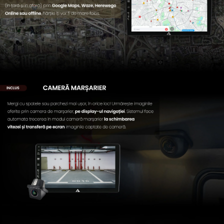
Conectică Opel
Conectică Skoda
Conectică Honda
Conectică Chevrolet
Conectică Suzuki
Conectică Renault
Conectică Kia
Conectică Hyundai
Conectică Mitsubishi