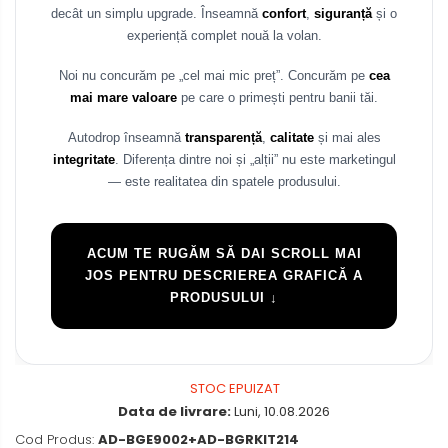
decât un simplu upgrade. Înseamnă
confort
,
siguranță
și o
Rame adaptoare Mazda
experiență complet nouă la volan.
Noi nu concurăm pe „cel mai mic preț”. Concurăm pe
cea
Rame adaptoare Kia
mai mare valoare
pe care o primești pentru banii tăi.
Rame adaptoare Alfa Romeo
Autodrop înseamnă
transparență
,
calitate
și mai ales
integritate
. Diferența dintre noi și „alții” nu este marketingul
Rame adaptoare Nissan
— este realitatea din spatele produsului.
Rame adaptoare Fiat
ACUM TE RUGĂM SĂ DAI SCROLL MAI
Rame adaptoare Hyundai
JOS PENTRU DESCRIEREA GRAFICĂ A
PRODUSULUI ↓
Rame adaptoare Chevrolet
Rame adaptoare Mitsubishi
STOC EPUIZAT
Rame adaptoare Jeep
Data de livrare:
Luni, 10.08.2026
Cod Produs:
AD-BGE9002+AD-BGRKIT214