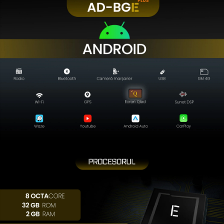
Camere Skoda
Camere Volkswagen
Camere Mercedes Benz
Camere Audi
Camere BMW
Camere Ford
Camere Opel
Camere Iveco
Camere Renault