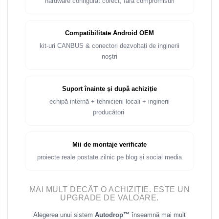
hardware configurat corect, fără compromisuri
Rame adaptoare Audi
Rame adaptoare BMW
Compatibilitate Android OEM
kit-uri CANBUS & conectori dezvoltați de inginerii
Rame adaptoare Seat
noștri
Rame adaptoare Renault
Suport înainte și după achiziție
Rame adaptoare Volvo
echipă internă + tehnicieni locali + inginerii
producători
Rame adaptoare Honda
Rame Adaptoare Porsche
Mii de montaje verificate
proiecte reale postate zilnic pe blog și social media
Rame adaptoare Peugeot
Rame adaptoare Citroen
MAI MULT DECÂT O ACHIZIȚIE. ESTE UN
UPGRADE DE VALOARE.
Rame adaptoare Daihatsu
Alegerea unui sistem
Autodrop™
înseamnă mai mult