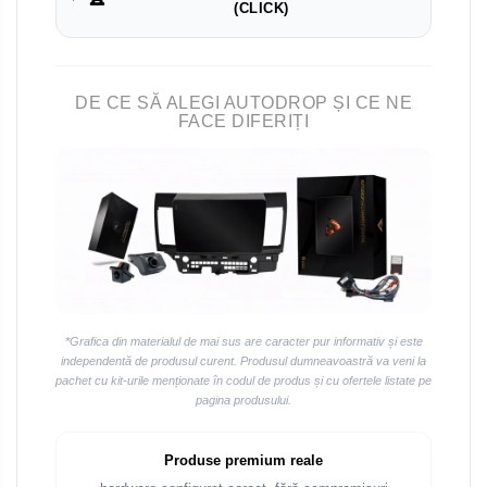
(CLICK)
Navigații universale 2DIN
Navigații universale 1DIN
Rame adaptoare auto
DE CE SĂ ALEGI AUTODROP ȘI CE NE
FACE DIFERIȚI
Rame adaptoare Volkswagen
Rame adaptoare Ford
Rame adaptoare M-Benz
Rame adaptoare Opel
Rame adaptoare Skoda
*Grafica din materialul de mai sus are caracter pur informativ și este
independentă de produsul curent. Produsul dumneavoastră va veni la
pachet cu kit-urile menționate în codul de produs și cu ofertele listate pe
Rame adaptoare Suzuki
pagina produsului.
Rame adaptoare Dacia
Produse premium reale