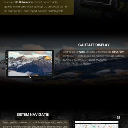
Camere Fiat
Camere Citroen
Camere Peugeot
Camere Fiat
Conectică Auto
Conectică Audi
Conectică BMW
Conectică Volkswagen
Conectică Mercedes Benz
Conectică Ford