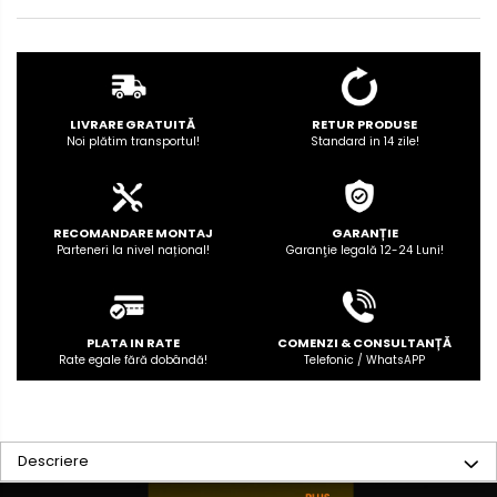
Rame adaptoare Dodge
Rame adaptoare Chrysler
Rame adaptoare Isuzu
LIVRARE GRATUITĂ
RETUR PRODUSE
Noi plătim transportul!
Standard in 14 zile!
Rame adaptoare Subaru
Rame adaptoare Iveco
RECOMANDARE MONTAJ
GARANȚIE
Parteneri la nivel național!
Garanţie legală 12-24 Luni!
Rame adaptoare Smart
Rame adaptoare Land Rover
PLATA IN RATE
COMENZI & CONSULTANȚĂ
Rate egale fără dobândă!
Telefonic / WhatsAPP
Rame adaptoare Ssangyong
Rame adaptoare Hummer
Camere marșarier auto
Descriere
Camere marșarier universale