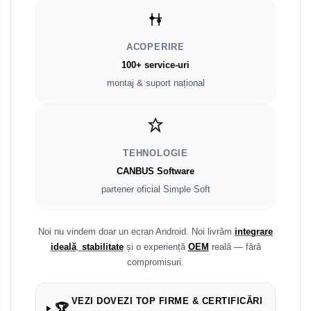
Smart
ACOPERIRE
Fiat
100+ service-uri
montaj & suport național
Jeep
Volvo
TEHNOLOGIE
Iveco
CANBUS Software
Porsche
partener oficial Simple Soft
Ssangyong
Noi nu vindem doar un ecran Android. Noi livrăm
integrare
ideală
,
stabilitate
și o experiență
OEM
reală — fără
Daihatsu
compromisuri.
Dodge
VEZI DOVEZI TOP FIRME & CERTIFICĂRI
Navigații auto universale
🏆