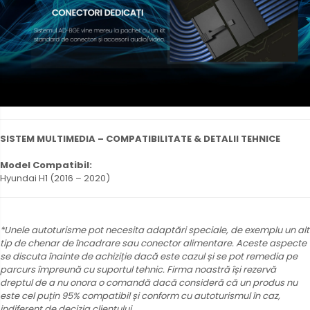
SISTEM MULTIMEDIA – COMPATIBILITATE & DETALII TEHNICE
Model Compatibil:
Hyundai H1 (2016 – 2020)
*Unele autoturisme pot necesita adaptări speciale, de exemplu un alt
tip de chenar de încadrare sau conector alimentare. Aceste aspecte
se discuta înainte de achiziție dacă este cazul și se pot remedia pe
parcurs împreună cu suportul tehnic. Firma noastră își rezervă
dreptul de a nu onora o comandă dacă consideră că un produs nu
este cel puțin 95% compatibil și conform cu autoturismul în caz,
indiferent de decizia clientului.