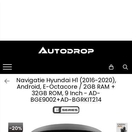
Toate Produsele
Navigații auto dedicate
Navigatii Dedicate
Navigații
auto
BMW
universale
Rame
Volkswagen
adaptoare
Navigatie Hyundai H1 (2016-2020),
auto
Android, E-Octacore / 2GB RAM +
Audi
Camere
32GB ROM, 9 Inch - AD-
marșarier
BGE9002+AD-BGRKIT214
Mercedes Benz
auto
Camere
înregistrare
Ford
trafic
-20%
Accesorii
Skoda