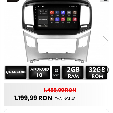
multimedia
Opel
Conectică
Auto
Dacia
Lumini
Peugeot
ambientale
Hyundai
Toyota
Seat
Kia
1.499,99 RON
Chevrolet
1.199,99 RON
TVA INCLUS
Suzuki