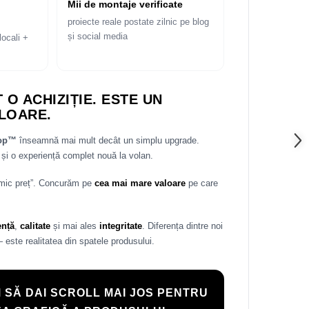
Mii de montaje verificate
proiecte reale postate zilnic pe blog
și social media
locali +
 O ACHIZIȚIE. ESTE UN
LOARE.
rop™
înseamnă mai mult decât un simplu upgrade.
și o experiență complet nouă la volan.
 mic preț”. Concurăm pe
cea mai mare valoare
pe care
ență
,
calitate
și mai ales
integritate
. Diferența dintre noi
— este realitatea din spatele produsului.
 SĂ DAI SCROLL MAI JOS PENTRU