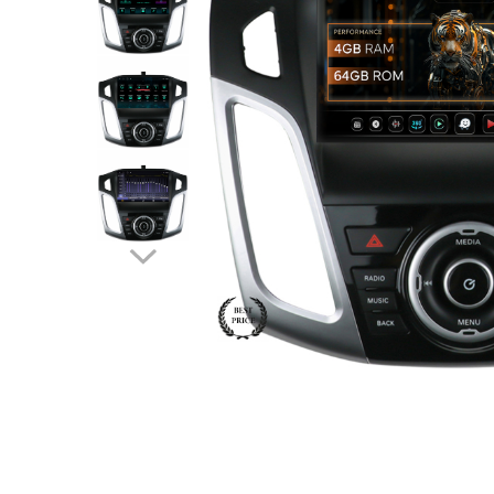
Opel
Dacia
Peugeot
Hyundai
Toyota
Seat
Kia
Chevrolet
Suzuki
Renault