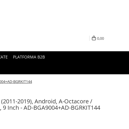
0,00
ZATE
PLATFORMA B2B
A9004+AD-BGRKIT144
 (2011-2019), Android, A-Octacore /
 9 Inch - AD-BGA9004+AD-BGRKIT144