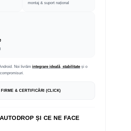
montaj & suport național
e
t
Android. Noi livrăm
integrare ideală
,
stabilitate
și o
 compromisuri.
 FIRME & CERTIFICĂRI (CLICK)
 AUTODROP ȘI CE NE FACE