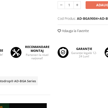
ADAUG
Cod Produs:
AD-BGA9004+AD-B
Adauga la Favorite
RECOMANDARE
GARANȚIE
SE
MONTAJ
Garanţie legală 12-
le!
Parteneri la nivel
24 Luni!
național!
Autodrop® AD-BGA Series