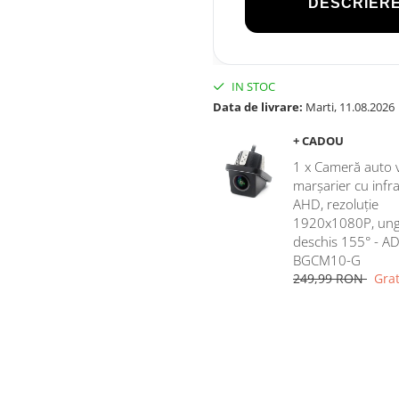
DESCRIERE
IN STOC
Data de livrare:
Marti, 11.08.2026
+ CADOU
1 x Cameră auto 
marșarier cu infr
AHD, rezoluție
1920x1080P, ung
deschis 155° - AD
BGCM10-G
249,99 RON
Grat