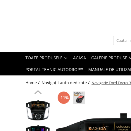
Toate Produsele
Navigații auto dedicate
Navigatii Dedicate
TOATE PRODUSELE
ACASA
GALERIE PRODUSE 
BMW
PORTAL TEHNIC AUTODROP™
MANUALE DE UTILIZA
Volkswagen
Home /
Navigații auto dedicate /
Navigatie Ford Focus 
Audi
-11%
Mercedes Benz
Ford
Skoda