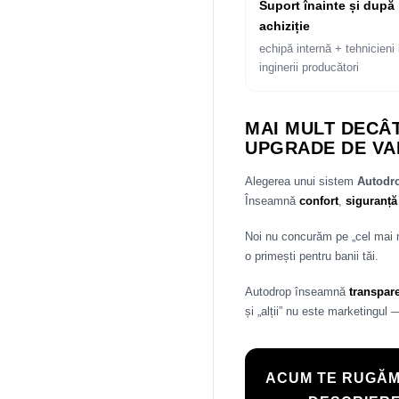
Suport înainte și după
achiziție
echipă internă + tehnicieni 
inginerii producători
MAI MULT DECÂT
UPGRADE DE VA
Alegerea unui sistem
Autod
Înseamnă
confort
,
siguranță
Noi nu concurăm pe „cel mai
o primești pentru banii tăi.
Autodrop înseamnă
transpar
și „alții” nu este marketingul 
ACUM TE RUGĂM