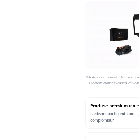
*Grafica din materialul de mai sus 
Produsul dumneavoastră va veni la
Produse premium reale
hardware configurat corect,
compromisuri