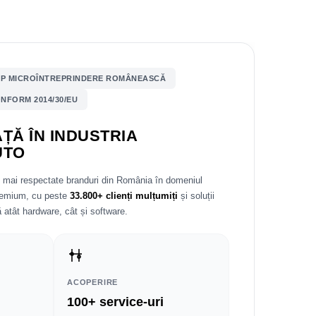
P MICROÎNTREPRINDERE ROMÂNEASCĂ
NFORM 2014/30/EU
ȚĂ ÎN INDUSTRIA
UTO
e mai respectate branduri din România în domeniul
premium, cu peste
33.800+ clienți mulțumiți
și soluții
 atât hardware, cât și software.
ACOPERIRE
100+ service-uri