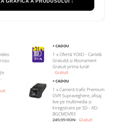
A GRAFICĂ A PRODUSULUI ↓
+ CADOU
video
1 x Ofertă YOXO - Cartelă
aroșu
Gratuită și Abonament
Gratuit prima lună!
hi
Gratuit
-
+ CADOU
1 x Cameră trafic Premium
uit
DVR Supraveghere, afișaj
live pe multimedia și
înregistrare pe SD - AD-
BGCMDVR3
249,99 RON
Gratuit