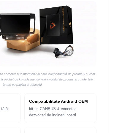
are caracter pur informativ și este independentă de produsul curent.
 pachet cu kit-urile menționate în codul de produs și cu ofertele
listate pe pagina produsului.
Compatibilitate Android OEM
 fără
kit-uri CANBUS & conectori
dezvoltați de inginerii noștri