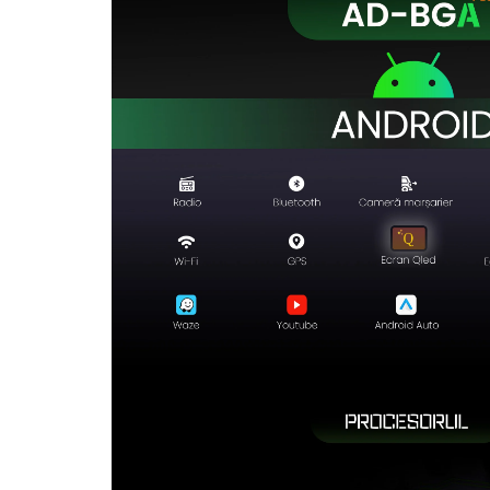
Rame adaptoare Dodge
Rame adaptoare Chrysler
Rame adaptoare Isuzu
Rame adaptoare Subaru
Rame adaptoare Iveco
Rame adaptoare Smart
Rame adaptoare Land Rover
Rame adaptoare Ssangyong
Rame adaptoare Hummer
Camere marșarier auto