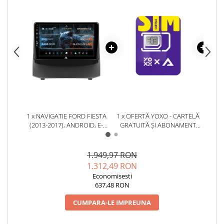
Camere Renault
Camere Fiat
Camere Citroen
Camere Peugeot
Camere Fiat
1 x NAVIGATIE FORD FIESTA
1 x OFERTĂ YOXO - CARTELĂ
1 x C
(2013-2017), ANDROID, E-
GRATUITĂ ȘI ABONAMENT
DVR 
Camere înregistrare trafic
OCTACORE / 2GB RAM + 32GB
GRATUIT PRIMA LUNĂ!
LI
ROM, 9 INCH - AD-
ÎNRE
BGE9002+AD-BGRKIT131-1317
Accesorii multimedia
1.949,97 RON
1.312,49 RON
Conectică Auto
Economisesti
637,48 RON
Conectică Auto
CUMPARA-LE IMPREUNA
Conectică Audi