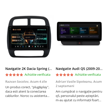
Navigatie 2K Dacia Spring (2021- Prezent), Android, S-Quadcore / 4GB RAM + 64GB ROM, 9.5 Inch - AD-BGS90042K+AD-BGRKIT366V4s
Navigatie Audi Q5 (2009-2017), Linux OS & OEM, MMI 3G, CarPlay & Android Auto Wireless, MirrorLink, Camera AHD, 12.3 Inch - AD-BGAALNXH+AD-BGRKITQ5002
Achizitie verificata
Achizitie verificata
Razvan Socolov,
Acum 4 zile
Adrian Vasile Sipoteanu,
Acum
E
2 saptamani
Un produs corect, "plug&play",
P
daca esti atent la conectarea
Am cumpărat o navigație pentru
d
cablurilor. Noroc cu asistenta
q5, personalul peste așteptări,
f
Autodrop, care a fost foarte
m-au ajutat cu informații foarte
prietenoasa si dispusa sa ajute.
prompt deși i-am deranjat în