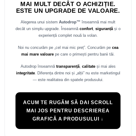
MAI MULT DECÂT O ACHIZIȚIE.
Rame adaptoare Daihatsu
ESTE UN UPGRADE DE VALOARE.
Rame adaptoare Mazda
Alegerea unui sistem
Autodrop™
înseamnă mai mult
decât un simplu upgrade. Înseamnă
confort
,
siguranță
și o
Rame adaptoare Kia
experiență complet nouă la volan.
Noi nu concurăm pe „cel mai mic preț”. Concurăm pe
cea
Rame adaptoare Alfa Romeo
mai mare valoare
pe care o primești pentru banii tăi.
Rame adaptoare Nissan
Autodrop înseamnă
transparență
,
calitate
și mai ales
integritate
. Diferența dintre noi și „alții” nu este marketingul
Rame adaptoare Fiat
— este realitatea din spatele produsului.
Rame adaptoare Hyundai
ACUM TE RUGĂM SĂ DAI SCROLL
Rame adaptoare Chevrolet
MAI JOS PENTRU DESCRIEREA
Rame adaptoare Mitsubishi
GRAFICĂ A PRODUSULUI ↓
Rame adaptoare Jeep