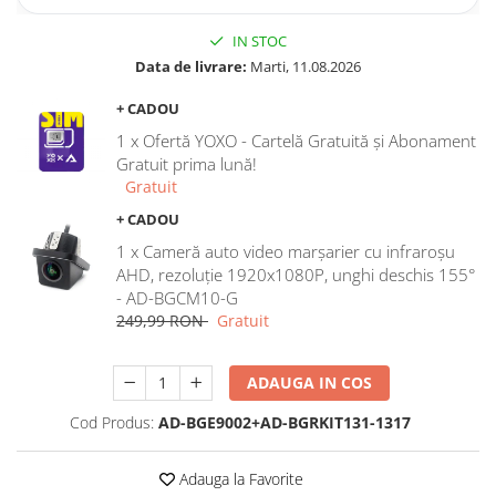
Rame adaptoare Dodge
IN STOC
Data de livrare:
Marti, 11.08.2026
Rame adaptoare Chrysler
+ CADOU
1 x Ofertă YOXO - Cartelă Gratuită și Abonament
Rame adaptoare Isuzu
Gratuit prima lună!
Gratuit
Rame adaptoare Subaru
+ CADOU
Rame adaptoare Iveco
1 x Cameră auto video marșarier cu infraroșu
AHD, rezoluție 1920x1080P, unghi deschis 155°
Rame adaptoare Smart
- AD-BGCM10-G
249,99 RON
Gratuit
Rame adaptoare Land Rover
ADAUGA IN COS
Rame adaptoare Ssangyong
Cod Produs:
AD-BGE9002+AD-BGRKIT131-1317
Rame adaptoare Hummer
Camere marșarier auto
Adauga la Favorite