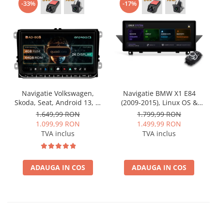
-33%
-17%
Navigatie Volkswagen,
Navigatie BMW X1 E84
Skoda, Seat, Android 13, S-
(2009-2015), Linux OS &
Quadcore / 4GB RAM +
OEM, Varianta iDrive,
1.649,99 RON
1.799,99 RON
64GB ROM, 9 Inch - AD-
CarPlay & Android Auto
1.099,99 RON
1.499,99 RON
BGSW94L
Wireless, MirrorLink,
TVA inclus
TVA inclus
Camera AHD, 12.3 Inch -
AD-BGBMLNX12+AD-
BGRKITBM004
ADAUGA IN COS
ADAUGA IN COS