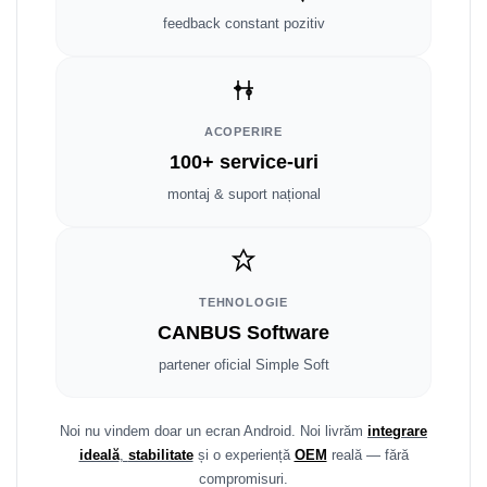
Smart
feedback constant pozitiv
Fiat
Jeep
ACOPERIRE
100+ service-uri
Volvo
montaj & suport național
Iveco
Porsche
TEHNOLOGIE
Ssangyong
CANBUS Software
Daihatsu
partener oficial Simple Soft
Dodge
Noi nu vindem doar un ecran Android. Noi livrăm
integrare
ideală
,
stabilitate
și o experiență
OEM
reală — fără
Navigații auto universale
compromisuri.