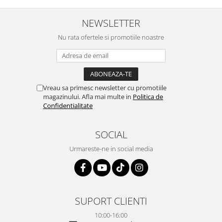
M-a indrumat pas cu pas si mi-a
repetate rânduri. Foarte
atras atentia ca nu era conectat
serviabili, livrare rapidă, suport
cablul de video de la camera
tehnic, totul impecabil, o să revin
NEWSLETTER
OE...
la ei și pentru vi...
Nu rata ofertele si promotiile noastre
Vreau sa primesc newsletter cu promotiile
magazinului. Afla mai multe in
Politica de
Confidentialitate
SOCIAL
Urmareste-ne in social media
SUPORT CLIENTI
10:00-16:00