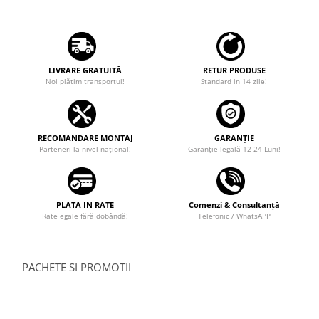
Camere marșarier auto
Camere marșarier universale
LIVRARE GRATUITĂ
RETUR PRODUSE
Camere Skoda
Noi plătim transportul!
Standard in 14 zile!
Camere Volkswagen
RECOMANDARE MONTAJ
GARANȚIE
Camere Mercedes Benz
Parteneri la nivel național!
Garanţie legală 12-24 Luni!
Camere Audi
Camere BMW
PLATA IN RATE
Comenzi & Consultanță
Rate egale fără dobândă!
Telefonic / WhatsAPP
Camere Ford
PACHETE SI PROMOTII
Camere Opel
Camere Iveco