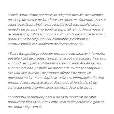
*Unele autoturisme pot necesita adaptări speciale, de exemplu
un alt tip de chenar de încadrare sau conector alimentare. Aceste
aspecte se discuta înainte de achiziție dacă este cazul și se pot
remedia pe parcurs împreună cu suportul tehnic. Firma noastră
își rezervă dreptul de a nu onora o comandă dacă consideră că un
produs nu este cel puțin 95% compatibil și conform cu
autoturismul în caz, indiferent de decizia clientului.
*Toate fotografiile produselor prezentate au caracter informativ,
pot diferi față de produsul prezentat și pot arăta accesorii care nu
sunt incluse în pachetul standard al produsului. Aceste situații
sunt rar întâlnite, probabil un procent de 1% din tot conținutul
site-ului, însă numărul de produse oferite este mare, iar
operatorii nu fac mereu față la actualizarea informațiilor fiecărui
produs. Aceste aspecte se pot discuta de altfel când o să fiți
contactat pentru confirmarea comenzii, daca este cazul.
*Conținutul pachetului poate fi de altfel modificat de către
producător fără să anunțe. Pentru mai multe detalii vă rugăm să
ne contactați pe email.