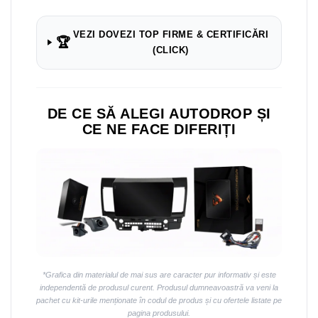
Navigații auto universale
Navigații universale 2DIN
VEZI DOVEZI TOP FIRME & CERTIFICĂRI
🏆
Navigații universale 1DIN
(CLICK)
Rame adaptoare auto
Rame adaptoare auto
DE CE SĂ ALEGI AUTODROP ȘI
CE NE FACE DIFERIȚI
Rame adaptoare Volkswagen
Rame adaptoare Ford
Rame adaptoare M-Benz
Rame adaptoare Opel
Rame adaptoare Skoda
*Grafica din materialul de mai sus are caracter pur informativ și este
independentă de produsul curent. Produsul dumneavoastră va veni la
Rame adaptoare Suzuki
pachet cu kit-urile menționate în codul de produs și cu ofertele listate pe
pagina produsului.