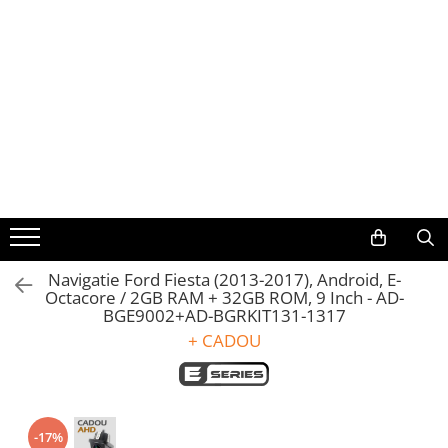
Toate Produsele
Navigații auto dedicate
Navigatii Dedicate
BMW
Volkswagen
Navigatie Ford Fiesta (2013-2017), Android, E-
Octacore / 2GB RAM + 32GB ROM, 9 Inch - AD-
Audi
BGE9002+AD-BGRKIT131-1317
+ CADOU
Mercedes Benz
Ford
Skoda
-17%