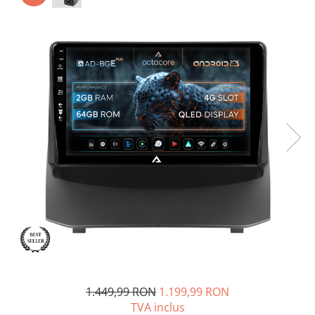
Opel
Dacia
Peugeot
Hyundai
Toyota
Seat
Kia
Chevrolet
Suzuki
1.449,99 RON
1.199,99 RON
TVA inclus
Renault