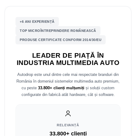
Nissan
+6 ANI EXPERIENȚĂ
Mitsubishi
TOP MICROÎNTREPRINDERE ROMÂNEASCĂ
PRODUSE CERTIFICATE CONFORM 2014/30/EU
Land Rover
LEADER DE PIAȚĂ ÎN
Mazda
INDUSTRIA MULTIMEDIA AUTO
Honda
Autodrop este unul dintre cele mai respectate branduri din
România în domeniul sistemelor multimedia auto premium,
Citroen
cu peste
33.800+ clienți mulțumiți
și soluții custom
configurate din fabrică atât hardware, cât și software.
Isuzu
Chrysler
Subaru
RELEVANȚĂ
33.800+ clienți