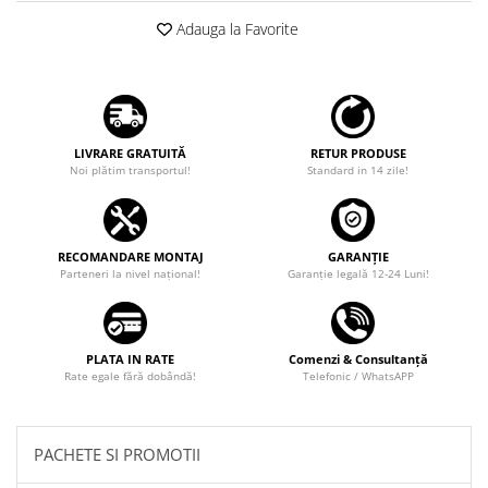
Adauga la Favorite
LIVRARE GRATUITĂ
RETUR PRODUSE
Noi plătim transportul!
Standard in 14 zile!
RECOMANDARE MONTAJ
GARANȚIE
Parteneri la nivel național!
Garanţie legală 12-24 Luni!
PLATA IN RATE
Comenzi & Consultanță
Rate egale fără dobândă!
Telefonic / WhatsAPP
PACHETE SI PROMOTII