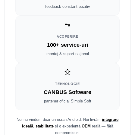
Fiat
Rame adaptoare Dodge
feedback constant pozitiv
Jeep
Rame adaptoare Chrysler
Volvo
Rame adaptoare Isuzu
ACOPERIRE
Iveco
Rame adaptoare Subaru
100+ service-uri
montaj & suport național
Porsche
Rame adaptoare Iveco
Ssangyong
Rame adaptoare Smart
Daihatsu
Rame adaptoare Land Rover
TEHNOLOGIE
CANBUS Software
Dodge
Rame adaptoare Ssangyong
partener oficial Simple Soft
Rame adaptoare Hummer
Noi nu vindem doar un ecran Android. Noi livrăm
integrare
ideală
,
stabilitate
și o experiență
OEM
reală — fără
compromisuri.