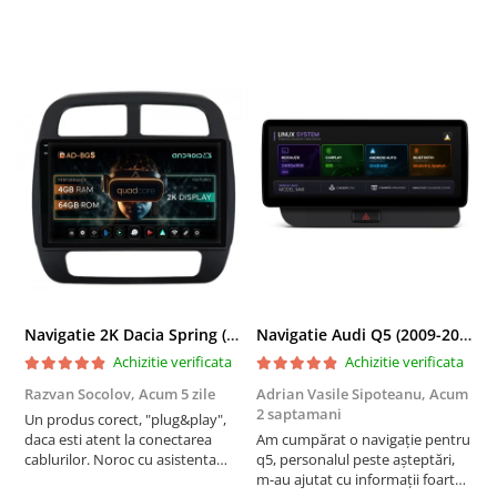
Navigatie 2K Dacia Spring (2021- Prezent), Android, S-Quadcore / 4GB RAM + 64GB ROM, 9.5 Inch - AD-BGS90042K+AD-BGRKIT366V4s
Navigatie Audi Q5 (2009-2017), Linux OS & OEM, MMI 3G, CarPlay & Android Auto Wireless, MirrorLink, Camera AHD, 12.3 Inch - AD-BGAALNXH+AD-BGRKITQ5002
Achizitie verificata
Achizitie verificata
Razvan Socolov,
Acum 5 zile
Adrian Vasile Sipoteanu,
Acum
E
2 saptamani
Un produs corect, "plug&play",
P
daca esti atent la conectarea
Am cumpărat o navigație pentru
d
cablurilor. Noroc cu asistenta
q5, personalul peste așteptări,
f
Autodrop, care a fost foarte
m-au ajutat cu informații foarte