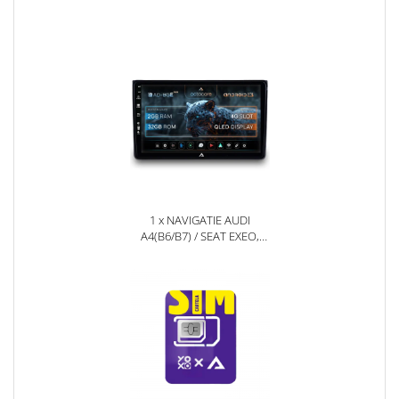
1 x NAVIGATIE AUDI
A4(B6/B7) / SEAT EXEO,
ANDROID, E-OCTACORE /
2GB RAM + 32GB ROM, 9
INCH - AD-BGE9002+AD-
BGRKIT425