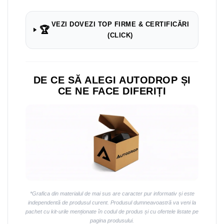
VEZI DOVEZI TOP FIRME & CERTIFICĂRI
🏆
(CLICK)
DE CE SĂ ALEGI AUTODROP ȘI
CE NE FACE DIFERIȚI
*Grafica din materialul de mai sus are caracter pur informativ și este
independentă de produsul curent. Produsul dumneavoastră va veni la
pachet cu kit-urile menționate în codul de produs și cu ofertele listate pe
pagina produsului.