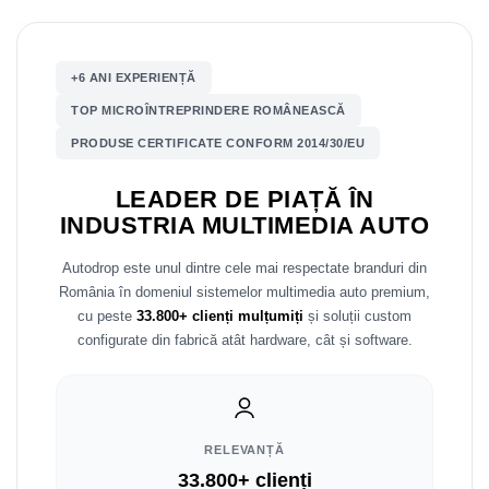
Mitsubishi
Rame adaptoare Mazda
+6 ANI EXPERIENȚĂ
Land Rover
Rame adaptoare Kia
TOP MICROÎNTREPRINDERE ROMÂNEASCĂ
Mazda
Rame adaptoare Alfa Romeo
PRODUSE CERTIFICATE CONFORM 2014/30/EU
Honda
Rame adaptoare Nissan
LEADER DE PIAȚĂ ÎN
INDUSTRIA MULTIMEDIA AUTO
Citroen
Rame adaptoare Fiat
Autodrop este unul dintre cele mai respectate branduri din
Isuzu
Rame adaptoare Hyundai
România în domeniul sistemelor multimedia auto premium,
cu peste
33.800+ clienți mulțumiți
și soluții custom
Chrysler
Rame adaptoare Chevrolet
configurate din fabrică atât hardware, cât și software.
Subaru
Rame adaptoare Mitsubishi
Smart
Rame adaptoare Jeep
RELEVANȚĂ
33.800+ clienți