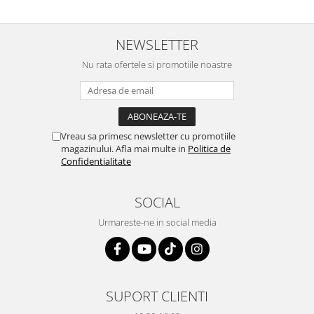
prietenoasa si dispusa sa ajute.
prompt deși i-am deranjat în
M-a indrumat pas cu pas si mi-a
repetate rânduri. Foarte
atras atentia ca nu era conectat
serviabili, livrare rapidă, suport
cablul de video de la camera
tehnic, totul impecabil, o să revin
NEWSLETTER
OE...
la ei și pentru vi...
Nu rata ofertele si promotiile noastre
Vreau sa primesc newsletter cu promotiile
magazinului. Afla mai multe in
Politica de
Confidentialitate
SOCIAL
Urmareste-ne in social media
SUPORT CLIENTI