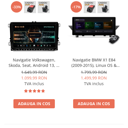
-33%
-17%
Navigatie Volkswagen,
Navigatie BMW X1 E84
Skoda, Seat, Android 13, S-
(2009-2015), Linux OS &
Quadcore / 4GB RAM +
OEM, Varianta iDrive,
1.649,99 RON
1.799,99 RON
64GB ROM, 9 Inch - AD-
CarPlay & Android Auto
1.099,99 RON
1.499,99 RON
BGSW94L
Wireless, MirrorLink,
TVA inclus
TVA inclus
Camera AHD, 12.3 Inch -
AD-BGBMLNX12+AD-
BGRKITBM004
ADAUGA IN COS
ADAUGA IN COS