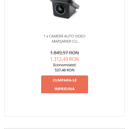
1 x CAMERĂ AUTO VIDEO
MARȘARIER CU
INFRAROȘU AHD,
REZOLUȚIE 1920X1080P,
1.849,97 RON
UNGHI DESCHIS 155° - AD-
1.312,49 RON
BGCM10-G
Economisesti
537,48 RON
CUMPARA-LE
IMPREUNA