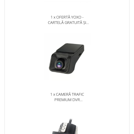
1 x OFERTĂ YOXO -
CARTELĂ GRATUITĂ ȘI
ABONAMENT GRATUIT
PRIMA LUNĂ!
1 x CAMERĂ TRAFIC
PREMIUM DVR
SUPRAVEGHERE, AFIȘAJ
LIVE PE MULTIMEDIA ȘI
ÎNREGISTRARE PE SD - AD-
BGCMDVR3