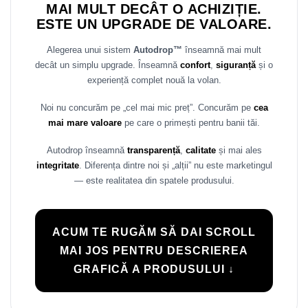
MAI MULT DECÂT O ACHIZIȚIE.
ESTE UN UPGRADE DE VALOARE.
Alegerea unui sistem
Autodrop™
înseamnă mai mult
decât un simplu upgrade. Înseamnă
confort
,
siguranță
și o
experiență complet nouă la volan.
Noi nu concurăm pe „cel mai mic preț”. Concurăm pe
cea
mai mare valoare
pe care o primești pentru banii tăi.
Autodrop înseamnă
transparență
,
calitate
și mai ales
integritate
. Diferența dintre noi și „alții” nu este marketingul
— este realitatea din spatele produsului.
ACUM TE RUGĂM SĂ DAI SCROLL
MAI JOS PENTRU DESCRIEREA
GRAFICĂ A PRODUSULUI ↓