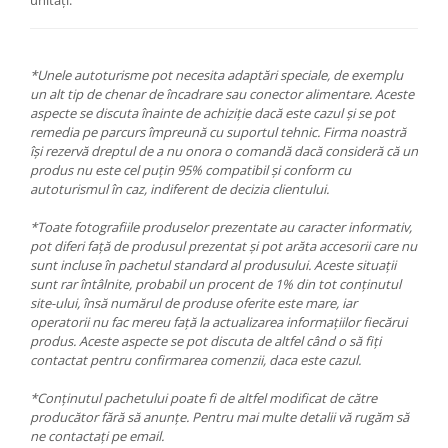
*Unele autoturisme pot necesita adaptări speciale, de exemplu
un alt tip de chenar de încadrare sau conector alimentare. Aceste
aspecte se discuta înainte de achiziție dacă este cazul și se pot
remedia pe parcurs împreună cu suportul tehnic. Firma noastră
își rezervă dreptul de a nu onora o comandă dacă consideră că un
produs nu este cel puțin 95% compatibil și conform cu
autoturismul în caz, indiferent de decizia clientului.
*Toate fotografiile produselor prezentate au caracter informativ,
pot diferi față de produsul prezentat și pot arăta accesorii care nu
sunt incluse în pachetul standard al produsului. Aceste situații
sunt rar întâlnite, probabil un procent de 1% din tot conținutul
site-ului, însă numărul de produse oferite este mare, iar
operatorii nu fac mereu față la actualizarea informațiilor fiecărui
produs. Aceste aspecte se pot discuta de altfel când o să fiți
contactat pentru confirmarea comenzii, daca este cazul.
*Conținutul pachetului poate fi de altfel modificat de către
producător fără să anunțe. Pentru mai multe detalii vă rugăm să
ne contactați pe email.