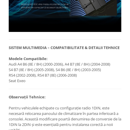
SISTEM MULTIMEDIA – COMPATIBILITATE & DETALII TEHNICE
Modele Compatibile:
Audi A4 B6 (8E / 8H) (2000-2006), A4 B7 (8E / 8H) (2004-2008)
S4 B7 (8E / 8H) (2005-2008), S4 B6 (8E / 8H) (2003-2005)
RS4 (2002-2008), RS4 B7 (8E) (2006-2008)
Seat Exeo
Observații Tehnice:
Pentru vehiculele echipate cu configurație radio 1DIN, este
necesară relocarea panoului de climatizare în partea inferioară a
consolei. Această modificare poartă denumirea de conversie de la
1DIN la 2DIN și este esențială pentru instalarea corectă a noii
unități.