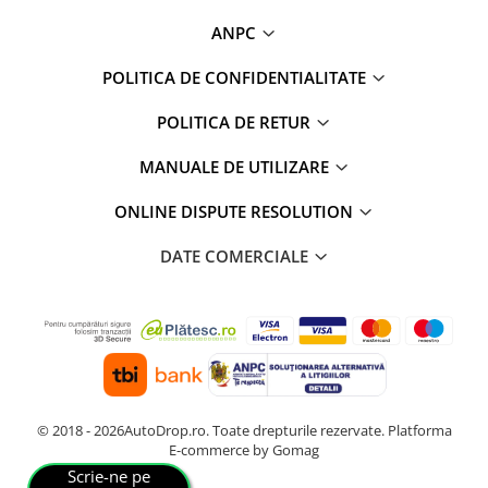
Rame adaptoare Daihatsu
ANPC
Rame adaptoare Mazda
POLITICA DE CONFIDENTIALITATE
POLITICA DE RETUR
Rame adaptoare Kia
MANUALE DE UTILIZARE
Rame adaptoare Alfa Romeo
ONLINE DISPUTE RESOLUTION
Rame adaptoare Nissan
DATE COMERCIALE
Rame adaptoare Fiat
Rame adaptoare Hyundai
Rame adaptoare Chevrolet
Rame adaptoare Mitsubishi
© 2018 - 2026AutoDrop.ro. Toate drepturile rezervate.
Platforma
E-commerce by Gomag
Rame adaptoare Jeep
Scrie-ne pe