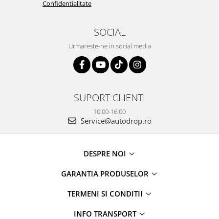
Confidentialitate
Rame adaptoare Dacia
Rame adaptoare Audi
SOCIAL
Urmareste-ne in social media
Rame adaptoare BMW
Rame adaptoare Seat
Rame adaptoare Renault
SUPORT CLIENTI
10:00-16:00
Rame adaptoare Volvo
Service@autodrop.ro
Rame adaptoare Honda
DESPRE NOI
Rame Adaptoare Porsche
GARANTIA PRODUSELOR
Rame adaptoare Peugeot
TERMENI SI CONDITII
Rame adaptoare Citroen
INFO TRANSPORT