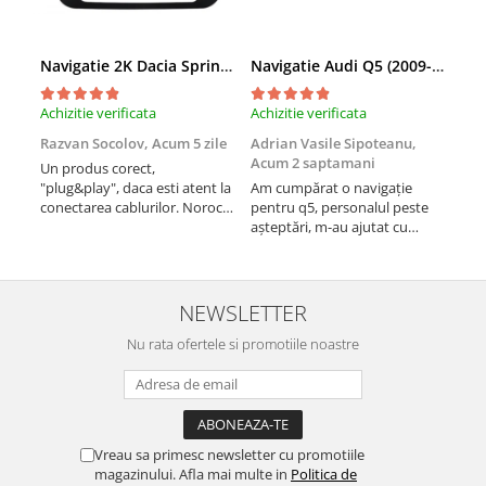
Navigații auto universale
Navigații universale 2DIN
Navigații universale 1DIN
Navigatie 2K Dacia Spring (2021- Prezent), Android, S-Quadcore / 4GB RAM + 64GB ROM, 9.5 Inch - AD-BGS90042K+AD-BGRKIT366V4s
Navigatie Audi Q5 (2009-2017), Linux OS & OEM, MMI 3G, CarPlay & Android Auto Wireless, MirrorLink, Camera AHD, 12.3 Inch - AD-BGAALNXH+AD-BGRKITQ5002
Achizitie verificata
Achizitie verificata
Achi
Rame adaptoare auto
Rame adaptoare auto
Razvan Socolov,
Acum 5 zile
Adrian Vasile Sipoteanu,
Eug
Acum 2 saptamani
Un produs corect,
Perf
"plug&play", daca esti atent la
Am cumpărat o navigație
desc
Rame adaptoare Volkswagen
conectarea cablurilor. Noroc
pentru q5, personalul peste
fast
cu asistenta Autodrop, care a
așteptări, m-au ajutat cu
fost foarte prietenoasa si
informații foarte prompt deși
Rame adaptoare Ford
dispusa sa ajute. M-a
i-am deranjat în repetate
indrumat pas cu pas si mi-a
rânduri. Foarte serviabili,
Rame adaptoare M-Benz
atras atentia ca nu era
livrare rapidă, suport tehnic,
NEWSLETTER
conectat cablul de video de la
totul impecabil, o să revin la ei
camera OE...
Nu rata ofertele si promotiile noastre
și pentru vi...
Rame adaptoare Opel
Rame adaptoare Skoda
Rame adaptoare Suzuki
Vreau sa primesc newsletter cu promotiile
magazinului. Afla mai multe in
Politica de