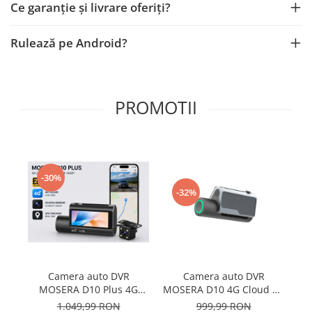
Ce garanție și livrare oferiți?
Nissan
Rulează pe Android?
Mitsubishi
Land Rover
PROMOTII
Mazda
Honda
-30%
Citroen
-32%
Isuzu
Chrysler
Camera auto DVR
Camera auto DVR
Subaru
MOSERA D10 4G Cloud 4K
MOSERA D10 Plus 4G
UHD cu Wi-Fi și GPS,
Cloud 2K , Ecran 3.18
C
999,99 RON
1.049,99 RON