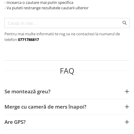
- Incearca o cautare mai putin specifica
- Va puteti restrange rezultatele cautarii ulterior
Opel
Dacia
Pentru mai multe informatii te rog sa ne contactezi la numarul de
Peugeot
telefon
0771786817
Hyundai
Toyota
FAQ
Seat
Se montează greu?
Kia
Chevrolet
Merge cu cameră de mers înapoi?
Suzuki
Are GPS?
Renault