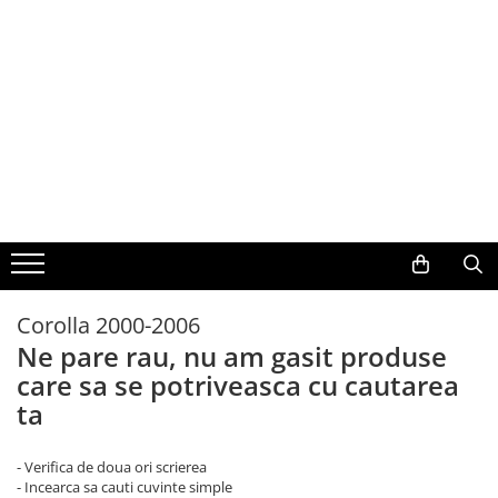
Toate Produsele
Navigații auto dedicate
Navigatii Dedicate
BMW
Volkswagen
Corolla 2000-2006
Audi
Ne pare rau, nu am gasit produse
care sa se potriveasca cu cautarea
Mercedes Benz
ta
Ford
- Verifica de doua ori scrierea
Skoda
- Incearca sa cauti cuvinte simple