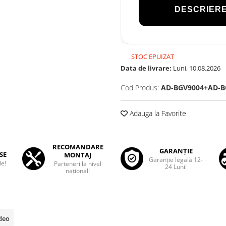
DESCRIERE
STOC EPUIZAT
Data de livrare:
Luni, 10.08.2026
Cod Produs:
AD-BGV9004+AD-B
Adauga la Favorite
RECOMANDARE
GARANȚIE
SE
MONTAJ
Garanţie legală 12-
le!
Parteneri la nivel
24 Luni!
național!
ideo