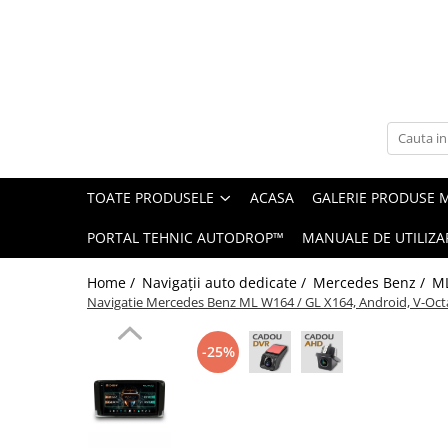
Toate Produsele
Navigații auto dedicate
Navigatii Dedicate
TOATE PRODUSELE
ACASA
GALERIE PRODUSE 
BMW
PORTAL TEHNIC AUTODROP™
MANUALE DE UTILIZA
Volkswagen
Home /
Navigații auto dedicate /
Mercedes Benz /
ML
Audi
Navigatie Mercedes Benz ML W164 / GL X164, Android, V-Oc
Mercedes Benz
-25%
Ford
Skoda