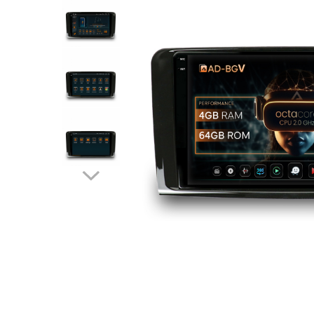
Opel
Dacia
Peugeot
Hyundai
Toyota
Seat
Kia
Chevrolet
Suzuki
Renault