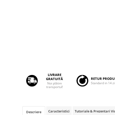
Rame adaptoare Dacia
Rame adaptoare Audi
Rame adaptoare BMW
Rame adaptoare Seat
Rame adaptoare Renault
Rame adaptoare Volvo
Rame adaptoare Honda
LIVRARE
RETUR PRODU
GRATUITĂ
Standard in 14 zi
Noi plătim
Rame Adaptoare Porsche
transportul!
Rame adaptoare Peugeot
Rame adaptoare Citroen
Caracteristici
Tutoriale & Prezentari V
Descriere