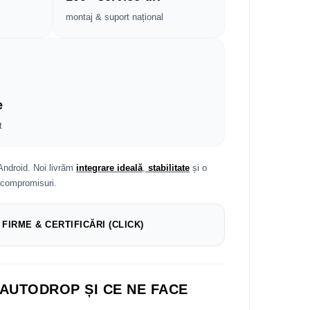
montaj & suport național
e
t
Android. Noi livrăm
integrare ideală
,
stabilitate
și o
 compromisuri.
 FIRME & CERTIFICĂRI (CLICK)
 AUTODROP ȘI CE NE FACE