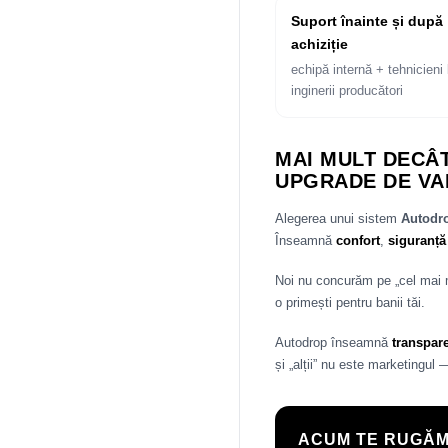
Suport înainte și după
achiziție
echipă internă + tehnicieni 
inginerii producători
MAI MULT DECÂT
UPGRADE DE VA
Alegerea unui sistem
Autod
Înseamnă
confort
,
siguranță
Noi nu concurăm pe „cel mai
o primești pentru banii tăi.
Autodrop înseamnă
transpar
și „alții” nu este marketingul 
ACUM TE RUGĂM