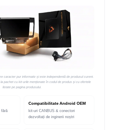
are caracter pur informativ și este independentă de produsul curent.
 pachet cu kit-urile menționate în codul de produs și cu ofertele
listate pe pagina produsului.
Compatibilitate Android OEM
 fără
kit-uri CANBUS & conectori
dezvoltați de inginerii noștri