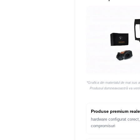
*Grafica din materialul de mai sus 
Produsul dumneavoastră va veni la
Produse premium reale
hardware configurat corect,
compromisuri