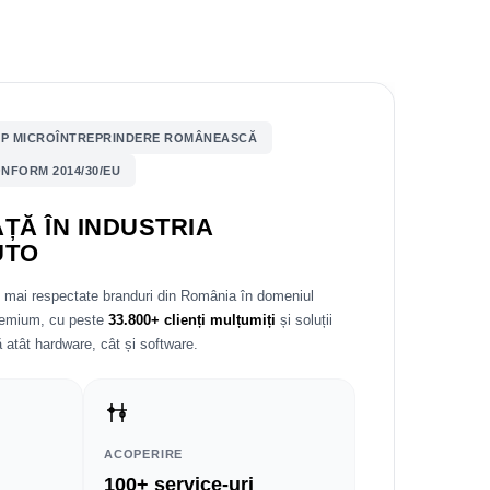
P MICROÎNTREPRINDERE ROMÂNEASCĂ
NFORM 2014/30/EU
ȚĂ ÎN INDUSTRIA
UTO
e mai respectate branduri din România în domeniul
premium, cu peste
33.800+ clienți mulțumiți
și soluții
 atât hardware, cât și software.
ACOPERIRE
100+ service-uri