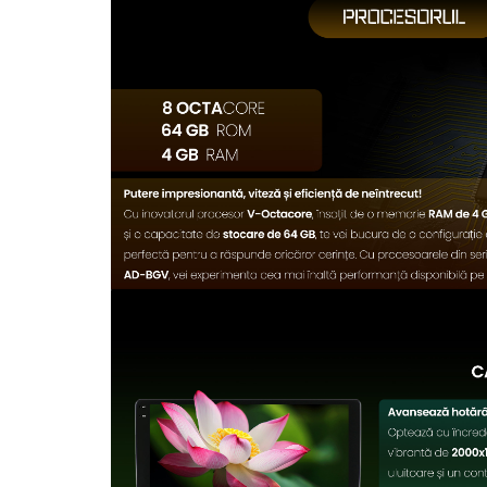
Rame adaptoare Dodge
Rame adaptoare Chrysler
Rame adaptoare Isuzu
Rame adaptoare Subaru
Rame adaptoare Iveco
Rame adaptoare Smart
Rame adaptoare Land Rover
Rame adaptoare Ssangyong
Rame adaptoare Hummer
Camere marșarier auto