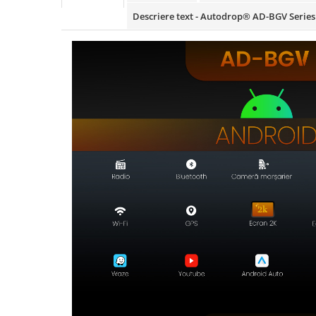
Rame adaptoare Daihatsu
Descriere text - Autodrop® AD-BGV Series
Rame adaptoare Mazda
Rame adaptoare Kia
Rame adaptoare Alfa Romeo
Rame adaptoare Nissan
Rame adaptoare Fiat
Rame adaptoare Hyundai
Rame adaptoare Chevrolet
Rame adaptoare Mitsubishi
Rame adaptoare Jeep