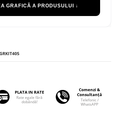
A GRAFICĂ A PRODUSULUI ↓
GRKIT405
Comenzi &
PLATA IN RATE
Consultanță
Rate egale fără
Telefonic /
dobândă!
WhatsAPP