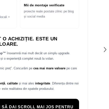
Mii de montaje verificate
proiecte reale postate zilnic pe blog
și social media
locali +
 O ACHIZIȚIE. ESTE UN
LOARE.
rop™
înseamnă mai mult decât un simplu upgrade.
și o experiență complet nouă la volan.
 mic preț”. Concurăm pe
cea mai mare valoare
pe care
ență
,
calitate
și mai ales
integritate
. Diferența dintre noi
— este realitatea din spatele produsului.
 SĂ DAI SCROLL MAI JOS PENTRU