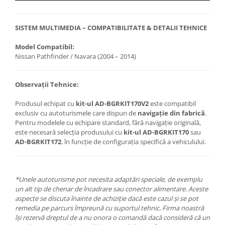
SISTEM MULTIMEDIA – COMPATIBILITATE & DETALII TEHNICE
Model Compatibil:
Nissan Pathfinder / Navara (2004 – 2014)
Observații Tehnice:
Produsul echipat cu
kit-ul AD-BGRKIT170V2
este compatibil
exclusiv cu autoturismele care dispun de
navigație din fabrică
.
Pentru modelele cu echipare standard, fără navigație originală,
este necesară selecția produsului cu
kit-ul AD-BGRKIT170
sau
AD-BGRKIT172
, în funcție de configurația specifică a vehiculului.
*Unele autoturisme pot necesita adaptări speciale, de exemplu
un alt tip de chenar de încadrare sau conector alimentare. Aceste
aspecte se discuta înainte de achiziție dacă este cazul și se pot
remedia pe parcurs împreună cu suportul tehnic. Firma noastră
își rezervă dreptul de a nu onora o comandă dacă consideră că un