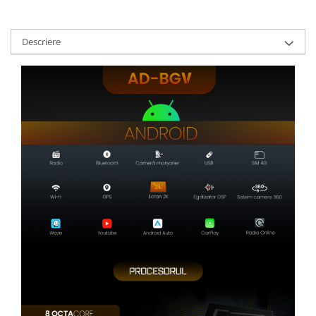
Camere marșarier auto
Camere marșarier universale
Descriere
Camere Skoda
Camere Volkswagen
Camere Mercedes Benz
Camere Audi
Camere BMW
Camere Ford
Camere Opel
Camere Iveco