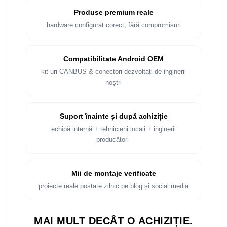
Rame adaptoare Dacia
Produse premium reale
hardware configurat corect, fără compromisuri
Rame adaptoare Audi
Rame adaptoare BMW
Compatibilitate Android OEM
kit-uri CANBUS & conectori dezvoltați de inginerii
Rame adaptoare Seat
noștri
Rame adaptoare Renault
Suport înainte și după achiziție
Rame adaptoare Volvo
echipă internă + tehnicieni locali + inginerii
producători
Rame adaptoare Honda
Rame Adaptoare Porsche
Mii de montaje verificate
proiecte reale postate zilnic pe blog și social media
Rame adaptoare Peugeot
Rame adaptoare Citroen
MAI MULT DECÂT O ACHIZIȚIE.