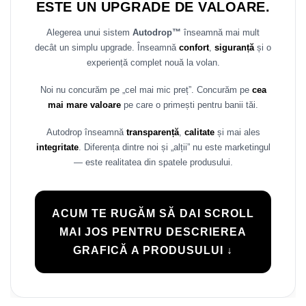
ESTE UN UPGRADE DE VALOARE.
Rame adaptoare Daihatsu
Alegerea unui sistem
Autodrop™
înseamnă mai mult
Rame adaptoare Mazda
decât un simplu upgrade. Înseamnă
confort
,
siguranță
și o
experiență complet nouă la volan.
Rame adaptoare Kia
Noi nu concurăm pe „cel mai mic preț”. Concurăm pe
cea
mai mare valoare
pe care o primești pentru banii tăi.
Rame adaptoare Alfa Romeo
Autodrop înseamnă
transparență
,
calitate
și mai ales
Rame adaptoare Nissan
integritate
. Diferența dintre noi și „alții” nu este marketingul
— este realitatea din spatele produsului.
Rame adaptoare Fiat
Rame adaptoare Hyundai
ACUM TE RUGĂM SĂ DAI SCROLL
MAI JOS PENTRU DESCRIEREA
Rame adaptoare Chevrolet
GRAFICĂ A PRODUSULUI ↓
Rame adaptoare Mitsubishi
Rame adaptoare Jeep