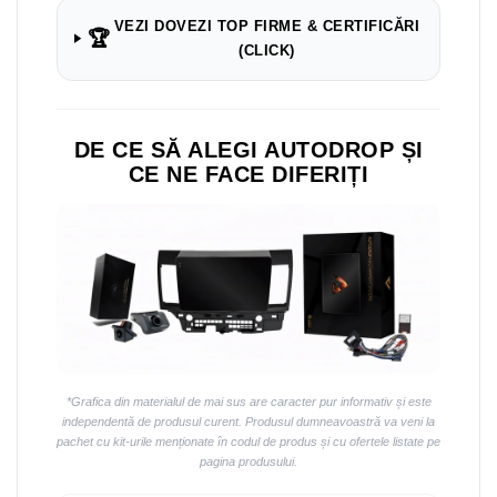
Navigații auto universale
VEZI DOVEZI TOP FIRME & CERTIFICĂRI
Navigații universale 2DIN
🏆
(CLICK)
Navigații universale 1DIN
Rame adaptoare auto
Rame adaptoare auto
DE CE SĂ ALEGI AUTODROP ȘI
CE NE FACE DIFERIȚI
Rame adaptoare Volkswagen
Rame adaptoare Ford
Rame adaptoare M-Benz
Rame adaptoare Opel
*Grafica din materialul de mai sus are caracter pur informativ și este
Rame adaptoare Skoda
independentă de produsul curent. Produsul dumneavoastră va veni la
pachet cu kit-urile menționate în codul de produs și cu ofertele listate pe
Rame adaptoare Suzuki
pagina produsului.