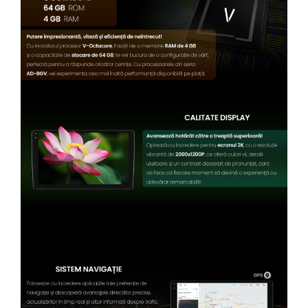
Camere Renault
Camere Fiat
Camere Citroen
Camere Peugeot
Camere Fiat
Camere înregistrare trafic
Accesorii multimedia
Conectică Auto
Conectică Auto
Conectică Audi