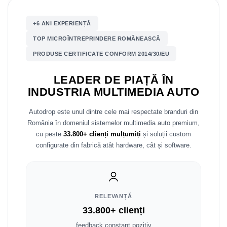
Nissan
+6 ANI EXPERIENȚĂ
TOP MICROÎNTREPRINDERE ROMÂNEASCĂ
Mitsubishi
PRODUSE CERTIFICATE CONFORM 2014/30/EU
Land Rover
LEADER DE PIAȚĂ ÎN
INDUSTRIA MULTIMEDIA AUTO
Mazda
Autodrop este unul dintre cele mai respectate branduri din
Honda
România în domeniul sistemelor multimedia auto premium,
cu peste
33.800+ clienți mulțumiți
și soluții custom
Citroen
configurate din fabrică atât hardware, cât și software.
Isuzu
Chrysler
RELEVANȚĂ
Subaru
33.800+ clienți
feedback constant pozitiv