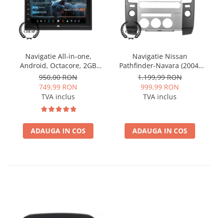
Navigatie All-in-one,
Navigatie Nissan
Android, Octacore, 2GB
Pathfinder-Navara (2004-
RAM & 32GB ROM, 7 Inch -
2014), Android, P-Octacore /
950,00 RON
1.199,99 RON
AD-BGP1002
2GB RAM + 32GB ROM, 9
749,99 RON
999,99 RON
Inch - AD-BGP9002+AD-
TVA inclus
TVA inclus
BGRKIT170V2
ADAUGA IN COS
ADAUGA IN COS