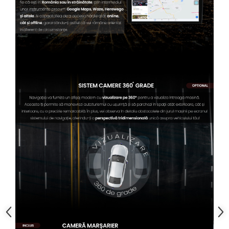
Conectică BMW
Conectică Volkswagen
Conectică Mercedes Benz
Conectică Ford
Conectică Opel
Conectică Skoda
Conectică Honda
Conectică Chevrolet
Conectică Suzuki
Conectică Renault