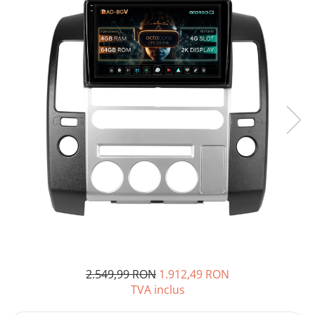
Opel
Dacia
Peugeot
Hyundai
Toyota
Seat
Kia
Chevrolet
2.549,99 RON
1.912,49 RON
Suzuki
TVA inclus
Renault