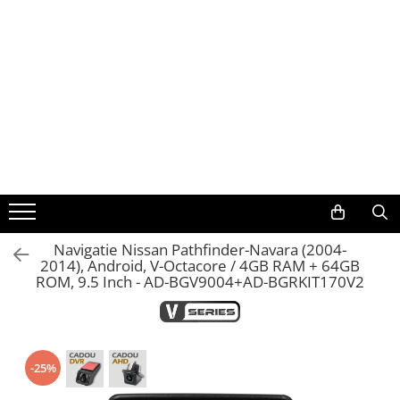
Toate Produsele
Navigații auto dedicate
Navigatii Dedicate
BMW
Volkswagen
Navigatie Nissan Pathfinder-Navara (2004-
2014), Android, V-Octacore / 4GB RAM + 64GB
Audi
ROM, 9.5 Inch - AD-BGV9004+AD-BGRKIT170V2
Mercedes Benz
Ford
-25%
Skoda