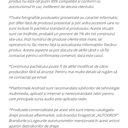
produs nu este cel puțin 95% compatibil și conform cu
autoturismul în caz, indiferent de decizia clientului.
*Toate fotografiile produselor prezentate au caracter informativ,
pot diferi față de produsul prezentat și pot arăta accesorii care nu
sunt incluse în pachetul standard al produsului. Aceste situații
sunt rar întâlnite, probabil un procent de 1% din tot conținutul
site-ului, însă numărul de produse oferite este mare, iar
operatorii nu fac mereu față la actualizarea informațiilor fiecărui
produs. Aceste aspecte se pot discuta de altfel când o să fiți
contactat pentru confirmarea comenzii, daca este cazul.
*Conținutul pachetului poate fi de altfel modificat de către
producător fără să anunțe. Pentru mai multe detalii vă rugăm să
ne contactați pe email.
*Platformele Android sunt recomandate iubitorilor de tehnologie
multimedia, aplicații și internet și nerecomandate celor pentru
care principala sursa audio este aplicația radio.
*Produsele comercializate pe acest site sunt mereu catalogate
drept produse aftermarket, sub brandul înregistrat „AUTODROP”.
Brandurile și Logourile autoturismelor menționate în acest articol
aparțin deținătorilor de drept.