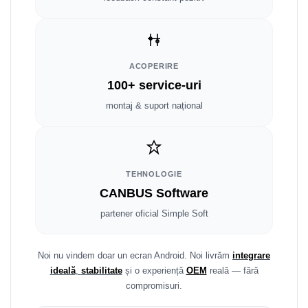
Smart
Fiat
ACOPERIRE
Jeep
100+ service-uri
Volvo
montaj & suport național
Iveco
Porsche
TEHNOLOGIE
CANBUS Software
Ssangyong
partener oficial Simple Soft
Daihatsu
Noi nu vindem doar un ecran Android. Noi livrăm
integrare
Dodge
ideală
,
stabilitate
și o experiență
OEM
reală — fără
compromisuri.
Navigații auto universale