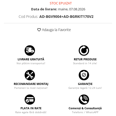
STOC EPUIZAT
Rame adaptoare Dodge
Data de livrare:
maine, 07.08.2026
Cod Produs:
AD-BGV9004+AD-BGRKIT170V2
Rame adaptoare Chrysler
Adauga la Favorite
Rame adaptoare Isuzu
Rame adaptoare Subaru
Rame adaptoare Iveco
LIVRARE GRATUITĂ
RETUR PRODUSE
Noi plătim transportul!
Standard in 14 zile!
Rame adaptoare Smart
Rame adaptoare Land Rover
RECOMANDARE MONTAJ
GARANȚIE
Parteneri la nivel național!
Garanţie legală 12-24 Luni!
Rame adaptoare Ssangyong
Rame adaptoare Hummer
PLATA IN RATE
Comenzi & Consultanță
Camere marșarier auto
Rate egale fără dobândă!
Telefonic / WhatsAPP