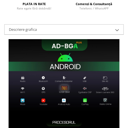
PLATA IN RATE
Comenzi & Consultanță
Rate egale fără dobândă!
Telefonic / WhatsAPP
Descriere grafica