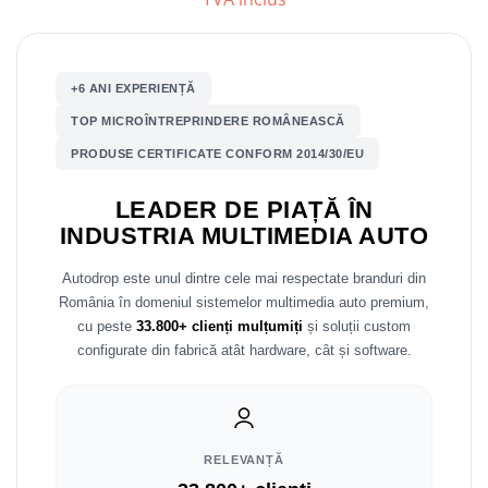
Mitsubishi
Rame adaptoare Mazda
Land Rover
Rame adaptoare Kia
+6 ANI EXPERIENȚĂ
TOP MICROÎNTREPRINDERE ROMÂNEASCĂ
Mazda
Rame adaptoare Alfa Romeo
PRODUSE CERTIFICATE CONFORM 2014/30/EU
Honda
Rame adaptoare Nissan
LEADER DE PIAȚĂ ÎN
INDUSTRIA MULTIMEDIA AUTO
Citroen
Rame adaptoare Fiat
Autodrop este unul dintre cele mai respectate branduri din
Isuzu
Rame adaptoare Hyundai
România în domeniul sistemelor multimedia auto premium,
cu peste
33.800+ clienți mulțumiți
și soluții custom
Chrysler
Rame adaptoare Chevrolet
configurate din fabrică atât hardware, cât și software.
Subaru
Rame adaptoare Mitsubishi
Smart
Rame adaptoare Jeep
RELEVANȚĂ