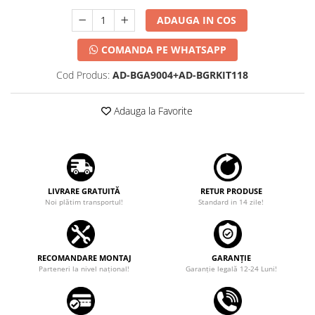
ADAUGA IN COS
COMANDA PE WHATSAPP
Cod Produs:
AD-BGA9004+AD-BGRKIT118
Adauga la Favorite
LIVRARE GRATUITĂ
RETUR PRODUSE
Noi plătim transportul!
Standard in 14 zile!
RECOMANDARE MONTAJ
GARANȚIE
Parteneri la nivel național!
Garanţie legală 12-24 Luni!