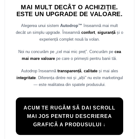
MAI MULT DECÂT O ACHIZIȚIE.
ESTE UN UPGRADE DE VALOARE.
Alegerea unui sistem
Autodrop™
înseamnă mai mult
decât un simplu upgrade. Înseamnă
confort
,
siguranță
și o
experiență complet nouă la volan.
Noi nu concurăm pe „cel mai mic preț”. Concurăm pe
cea
mai mare valoare
pe care o primești pentru banii tăi.
Autodrop înseamnă
transparență
,
calitate
și mai ales
integritate
. Diferența dintre noi și „alții” nu este marketingul
— este realitatea din spatele produsului.
ACUM TE RUGĂM SĂ DAI SCROLL
MAI JOS PENTRU DESCRIEREA
GRAFICĂ A PRODUSULUI ↓