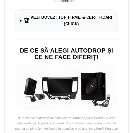
compromisuri.
VEZI DOVEZI TOP FIRME & CERTIFICĂRI
🏆
(CLICK)
DE CE SĂ ALEGI AUTODROP ȘI
CE NE FACE DIFERIȚI
*Grafica din materialul de mai sus are caracter pur informativ și este
independentă de produsul curent. Produsul dumneavoastră va veni la
pachet cu kit-urile menționate în codul de produs și cu ofertele listate pe