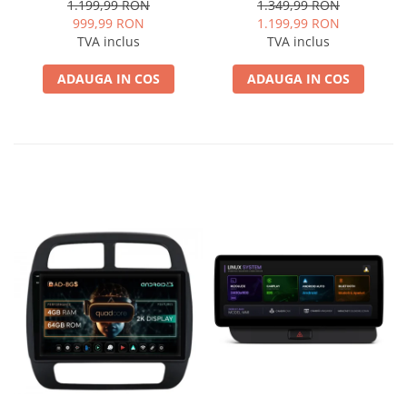
Octacore / 2GB RAM + 32GB
Octacore / 2GB RAM + 32GB
1.199,99 RON
1.349,99 RON
ROM, 9 Inch - AD-
ROM, 9 Inch - AD-
999,99 RON
1.199,99 RON
BGP9002+BGRKIT118
BGE9002+BGRKIT118
TVA inclus
TVA inclus
ADAUGA IN COS
ADAUGA IN COS