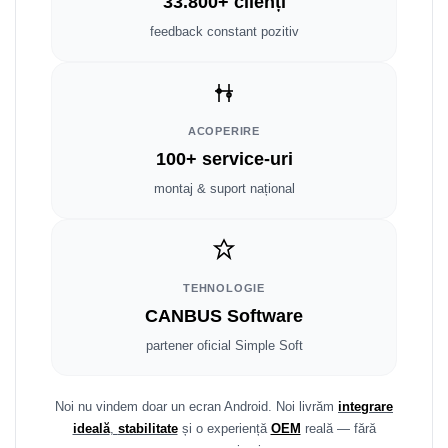
Fiat
Rame adaptoare Dodge
33.800+ clienți
feedback constant pozitiv
Jeep
Rame adaptoare Chrysler
Volvo
Rame adaptoare Isuzu
ACOPERIRE
Iveco
Rame adaptoare Subaru
100+ service-uri
Porsche
Rame adaptoare Iveco
montaj & suport național
Ssangyong
Rame adaptoare Smart
Daihatsu
Rame adaptoare Land Rover
TEHNOLOGIE
CANBUS Software
Dodge
Rame adaptoare Ssangyong
partener oficial Simple Soft
Rame adaptoare Hummer
Noi nu vindem doar un ecran Android. Noi livrăm
integrare
ideală
,
stabilitate
și o experiență
OEM
reală — fără