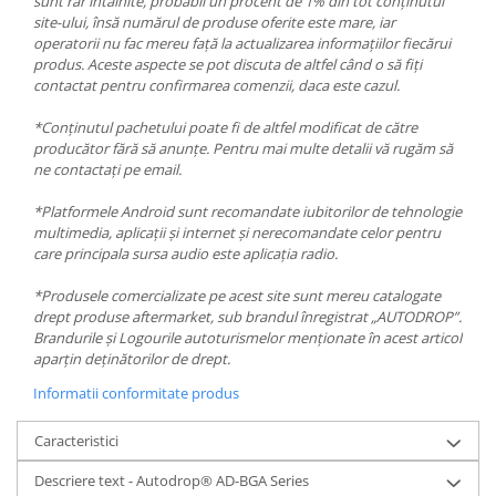
sunt rar întâlnite, probabil un procent de 1% din tot conținutul
site-ului, însă numărul de produse oferite este mare, iar
operatorii nu fac mereu față la actualizarea informațiilor fiecărui
produs. Aceste aspecte se pot discuta de altfel când o să fiți
contactat pentru confirmarea comenzii, daca este cazul.
*Conținutul pachetului poate fi de altfel modificat de către
producător fără să anunțe. Pentru mai multe detalii vă rugăm să
ne contactați pe email.
*Platformele Android sunt recomandate iubitorilor de tehnologie
multimedia, aplicații și internet și nerecomandate celor pentru
care principala sursa audio este aplicația radio.
*Produsele comercializate pe acest site sunt mereu catalogate
drept produse aftermarket, sub brandul înregistrat „AUTODROP”.
Brandurile și Logourile autoturismelor menționate în acest articol
aparțin deținătorilor de drept.
Informatii conformitate produs
Caracteristici
Descriere text - Autodrop® AD-BGA Series