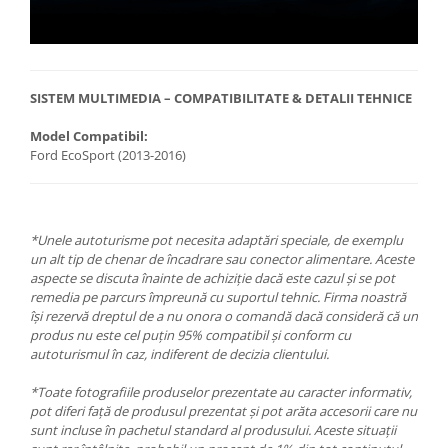
SISTEM MULTIMEDIA – COMPATIBILITATE & DETALII TEHNICE
Model Compatibil:
Ford EcoSport (2013-2016)
*Unele autoturisme pot necesita adaptări speciale, de exemplu
un alt tip de chenar de încadrare sau conector alimentare. Aceste
aspecte se discuta înainte de achiziție dacă este cazul și se pot
remedia pe parcurs împreună cu suportul tehnic. Firma noastră
își rezervă dreptul de a nu onora o comandă dacă consideră că un
produs nu este cel puțin 95% compatibil și conform cu
autoturismul în caz, indiferent de decizia clientului.
*Toate fotografiile produselor prezentate au caracter informativ,
pot diferi față de produsul prezentat și pot arăta accesorii care nu
sunt incluse în pachetul standard al produsului. Aceste situații