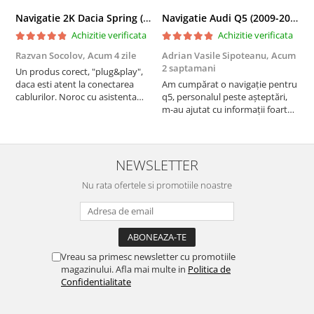
Navigatie 2K Dacia Spring (2021- Prezent), Android, S-Quadcore / 4GB RAM + 64GB ROM, 9.5 Inch - AD-BGS90042K+AD-BGRKIT366V4s
Navigatie Audi Q5 (2009-2017), Linux OS & OEM, MMI 3G, CarPlay & Android Auto Wireless, MirrorLink, Camera AHD, 12.3 Inch - AD-BGAALNXH+AD-BGRKITQ5002
Achizitie verificata
Achizitie verificata
Razvan Socolov,
Acum 4 zile
Adrian Vasile Sipoteanu,
Acum
E
2 saptamani
Un produs corect, "plug&play",
P
daca esti atent la conectarea
Am cumpărat o navigație pentru
d
cablurilor. Noroc cu asistenta
q5, personalul peste așteptări,
f
Autodrop, care a fost foarte
m-au ajutat cu informații foarte
prietenoasa si dispusa sa ajute.
prompt deși i-am deranjat în
M-a indrumat pas cu pas si mi-a
repetate rânduri. Foarte
atras atentia ca nu era conectat
serviabili, livrare rapidă, suport
cablul de video de la camera
tehnic, totul impecabil, o să revin
NEWSLETTER
OE...
la ei și pentru vi...
Nu rata ofertele si promotiile noastre
Vreau sa primesc newsletter cu promotiile
magazinului. Afla mai multe in
Politica de
Confidentialitate