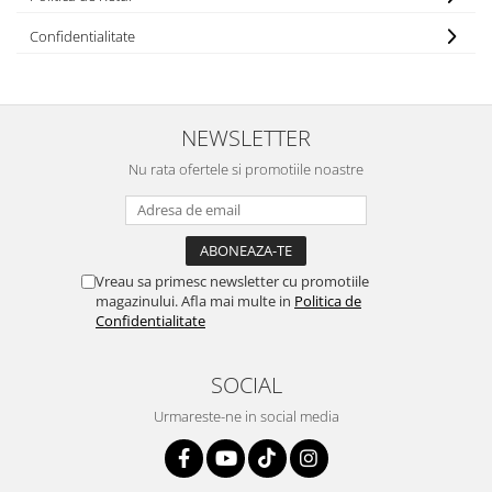
Confidentialitate
Nissan
Mitsubishi
NEWSLETTER
Land Rover
Nu rata ofertele si promotiile noastre
Mazda
Honda
Vreau sa primesc newsletter cu promotiile
Citroen
magazinului. Afla mai multe in
Politica de
Confidentialitate
Isuzu
SOCIAL
Chrysler
Urmareste-ne in social media
Subaru