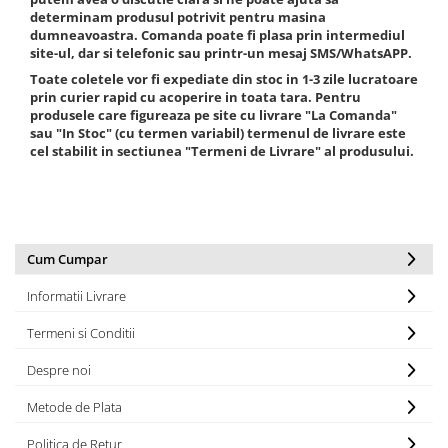
determinam produsul potrivit pentru masina
Opel
dumneavoastra. Comanda poate fi plasa prin intermediul
site-ul, dar si telefonic sau printr-un mesaj SMS/WhatsAPP.
Dacia
Toate coletele vor fi expediate din stoc in 1-3 zile lucratoare
prin curier rapid cu acoperire in toata tara. Pentru
produsele care figureaza pe site cu livrare "La Comanda"
Peugeot
sau "In Stoc" (cu termen variabil) termenul de livrare este
cel stabilit in sectiunea "Termeni de Livrare" al produsului.
Hyundai
Toyota
Cum Cumpar
Seat
Informatii Livrare
Kia
Termeni si Conditii
Chevrolet
Despre noi
Suzuki
Metode de Plata
Politica de Retur
Renault