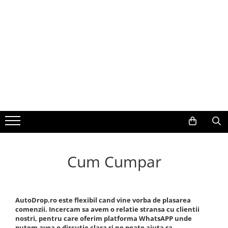
Toate Produsele
Navigații auto dedicate
Navigatii Dedicate
BMW
Volkswagen
Audi
Cum Cumpar
Mercedes Benz
Ford
AutoDrop.ro este flexibil cand vine vorba de plasarea
comenzii. Incercam sa avem o relatie stransa cu clientii
nostri, pentru care oferim platforma WhatsAPP unde
Skoda
putem avea o discutie clara si ne poate ajuta sa