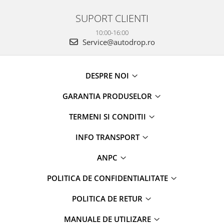
Smart
SUPORT CLIENTI
Fiat
10:00-16:00
Service@autodrop.ro
Jeep
Volvo
DESPRE NOI
GARANTIA PRODUSELOR
Iveco
TERMENI SI CONDITII
Porsche
INFO TRANSPORT
Ssangyong
ANPC
Daihatsu
POLITICA DE CONFIDENTIALITATE
Dodge
POLITICA DE RETUR
Navigații auto universale
MANUALE DE UTILIZARE