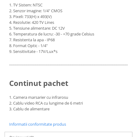
1. TV Sistem: NTSC
Camere Renault
2. Senzor imagine: 1/4" CMOS
3. Pixeli: 733(H) x 493(V)
Camere Fiat
4. Rezolutie: 420 TV Lines
5. Tensiune alimentare: DC 12V
6. Temperatura de lucru: -30 - +70 grade Celsius
Camere Citroen
7. Resistenta la apa - IP68
8. Format Optic - 1/4"
Camere Peugeot
9. Sensitivitate - 17V/Lux*s
_____________________________________________________________________
Camere Fiat
Camere înregistrare trafic
Continut pachet
Accesorii multimedia
1. Camera marsarier cu infrarosu
2. Cablu video RCA cu lungime de 6 metri
Conectică Auto
3. Cablu de alimentare
Conectică Auto
Informatii conformitate produs
Conectică Audi