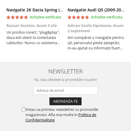
Navigatie 2K Dacia Spring (2021- Prezent), Android, S-Quadcore / 4GB RAM + 64GB ROM, 9.5 Inch - AD-BGS90042K+AD-BGRKIT366V4s
Navigatie Audi Q5 (2009-2017), Linux OS & OEM, MMI 3G, CarPlay & Android Auto Wireless, MirrorLink, Camera AHD, 12.3 Inch - AD-BGAALNXH+AD-BGRKITQ5002
Achizitie verificata
Achizitie verificata
Razvan Socolov,
Acum 3 zile
Adrian Vasile Sipoteanu,
Acum
E
2 saptamani
Un produs corect, "plug&play",
P
daca esti atent la conectarea
Am cumpărat o navigație pentru
d
cablurilor. Noroc cu asistenta
q5, personalul peste așteptări,
f
Autodrop, care a fost foarte
m-au ajutat cu informații foarte
prietenoasa si dispusa sa ajute.
prompt deși i-am deranjat în
M-a indrumat pas cu pas si mi-a
repetate rânduri. Foarte
atras atentia ca nu era conectat
serviabili, livrare rapidă, suport
cablul de video de la camera
tehnic, totul impecabil, o să revin
NEWSLETTER
OE...
la ei și pentru vi...
Nu rata ofertele si promotiile noastre
Vreau sa primesc newsletter cu promotiile
magazinului. Afla mai multe in
Politica de
Confidentialitate