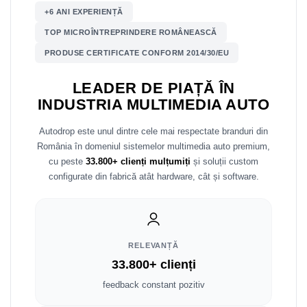
+6 ANI EXPERIENȚĂ
Nissan
TOP MICROÎNTREPRINDERE ROMÂNEASCĂ
PRODUSE CERTIFICATE CONFORM 2014/30/EU
Mitsubishi
LEADER DE PIAȚĂ ÎN
Land Rover
INDUSTRIA MULTIMEDIA AUTO
Mazda
Autodrop este unul dintre cele mai respectate branduri din
România în domeniul sistemelor multimedia auto premium,
Honda
cu peste
33.800+ clienți mulțumiți
și soluții custom
configurate din fabrică atât hardware, cât și software.
Citroen
Isuzu
RELEVANȚĂ
Chrysler
33.800+ clienți
Subaru
feedback constant pozitiv