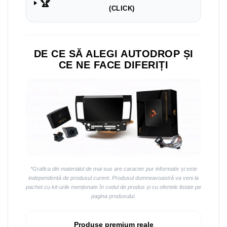
Navigații auto universale
🏆
(CLICK)
Navigații universale 2DIN
Navigații universale 1DIN
DE CE SĂ ALEGI AUTODROP ȘI
Rame adaptoare auto
CE NE FACE DIFERIȚI
Rame adaptoare auto
Rame adaptoare Volkswagen
Rame adaptoare Ford
Rame adaptoare M-Benz
Rame adaptoare Opel
*Grafica din materialul de mai sus are caracter pur informativ și este
independentă de produsul curent. Produsul dumneavoastră va veni la
Rame adaptoare Skoda
pachet cu kit-urile menționate în codul de produs și cu ofertele listate pe
pagina produsului.
Rame adaptoare Suzuki
Produse premium reale