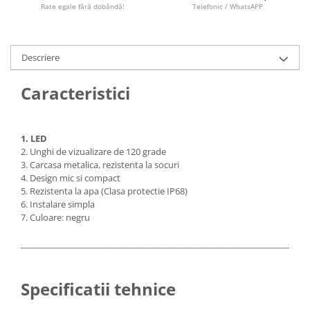
Camere marșarier auto
Rate egale fără dobândă!
Telefonic / WhatsAPP
Camere marșarier universale
Descriere
Camere Skoda
Caracteristici
Camere Volkswagen
Camere Mercedes Benz
1. LED
2. Unghi de vizualizare de 120 grade
3. Carcasa metalica, rezistenta la socuri
Camere Audi
4. Design mic si compact
5. Rezistenta la apa (Clasa protectie IP68)
Camere BMW
6. Instalare simpla
7. Culoare: negru
Camere Ford
_____________________________________________________________________
Camere Opel
Specificatii tehnice
Camere Iveco