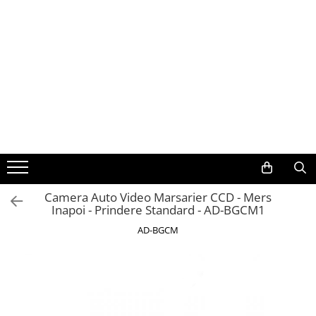
Toate Produsele
Navigații auto dedicate
Navigatii Dedicate
BMW
Volkswagen
Camera Auto Video Marsarier CCD - Mers
Inapoi - Prindere Standard - AD-BGCM1
Audi
AD-BGCM
Mercedes Benz
Ford
Skoda