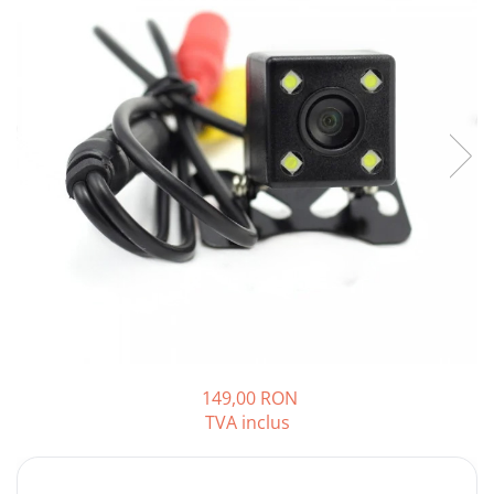
Opel
Dacia
Peugeot
Hyundai
Toyota
Seat
Kia
Chevrolet
149,00 RON
TVA inclus
Suzuki
Renault