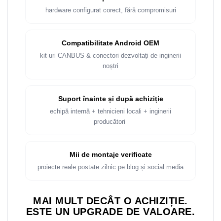
Rame adaptoare Dacia
hardware configurat corect, fără compromisuri
Rame adaptoare Audi
Compatibilitate Android OEM
Rame adaptoare BMW
kit-uri CANBUS & conectori dezvoltați de inginerii
noștri
Rame adaptoare Seat
Rame adaptoare Renault
Suport înainte și după achiziție
echipă internă + tehnicieni locali + inginerii
Rame adaptoare Volvo
producători
Rame adaptoare Honda
Mii de montaje verificate
Rame Adaptoare Porsche
proiecte reale postate zilnic pe blog și social media
Rame adaptoare Peugeot
MAI MULT DECÂT O ACHIZIȚIE.
Rame adaptoare Citroen
ESTE UN UPGRADE DE VALOARE.