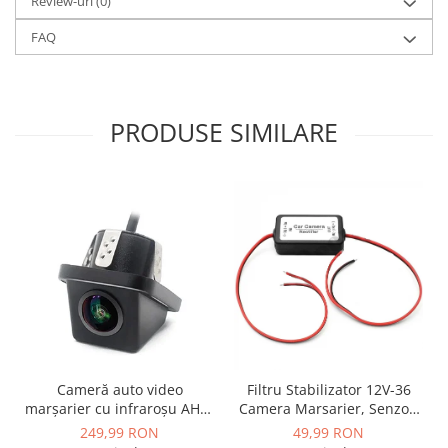
Review-uri
(0)
Conectică BMW
FAQ
Conectică Volkswagen
Conectică Mercedes Benz
PRODUSE SIMILARE
Conectică Ford
Conectică Opel
Conectică Skoda
Conectică Honda
Conectică Chevrolet
Cameră auto video
Filtru Stabilizator 12V-36
Conectică Suzuki
marșarier cu infraroșu AHD,
Camera Marsarier, Senzori
rezoluție 1920x1080P, unghi
Auto Deparazitare - AD-
249,99 RON
49,99 RON
Conectică Renault
deschis 155° - AD-BGCM10-
BGCFILTER