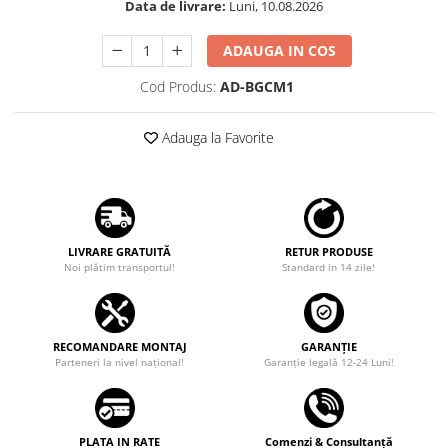
Data de livrare:
Luni, 10.08.2026
Rame adaptoare Dodge
ADAUGA IN COS
Rame adaptoare Chrysler
Cod Produs:
AD-BGCM1
Rame adaptoare Isuzu
Adauga la Favorite
Rame adaptoare Subaru
Rame adaptoare Iveco
LIVRARE GRATUITĂ
RETUR PRODUSE
Rame adaptoare Smart
Noi plătim transportul!
Standard in 14 zile!
Rame adaptoare Land Rover
RECOMANDARE MONTAJ
GARANȚIE
Rame adaptoare Ssangyong
Parteneri la nivel național!
Garanţie legală 12-24 Luni!
Rame adaptoare Hummer
Camere marșarier auto
PLATA IN RATE
Comenzi & Consultanță