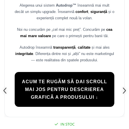
Alegerea unui sistem
Autodrop™
înseamnă mai mult
Rame adaptoare Daihatsu
decât un simplu upgrade. Înseamnă
confort
,
siguranță
și o
experiență complet nouă la volan.
Rame adaptoare Mazda
Noi nu concurăm pe „cel mai mic preț”. Concurăm pe
cea
Rame adaptoare Kia
mai mare valoare
pe care o primești pentru banii tăi.
Rame adaptoare Alfa Romeo
Autodrop înseamnă
transparență
,
calitate
și mai ales
integritate
. Diferența dintre noi și „alții” nu este marketingul
Rame adaptoare Nissan
— este realitatea din spatele produsului.
Rame adaptoare Fiat
ACUM TE RUGĂM SĂ DAI SCROLL
Rame adaptoare Hyundai
MAI JOS PENTRU DESCRIEREA
GRAFICĂ A PRODUSULUI ↓
Rame adaptoare Chevrolet
Rame adaptoare Mitsubishi
IN STOC
Rame adaptoare Jeep