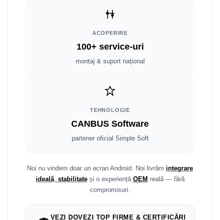
Smart
Fiat
ACOPERIRE
100+ service-uri
Jeep
montaj & suport național
Volvo
Iveco
TEHNOLOGIE
Porsche
CANBUS Software
partener oficial Simple Soft
Ssangyong
Daihatsu
Noi nu vindem doar un ecran Android. Noi livrăm
integrare
ideală
,
stabilitate
și o experiență
OEM
reală — fără
Dodge
compromisuri.
Navigații auto universale
VEZI DOVEZI TOP FIRME & CERTIFICĂRI