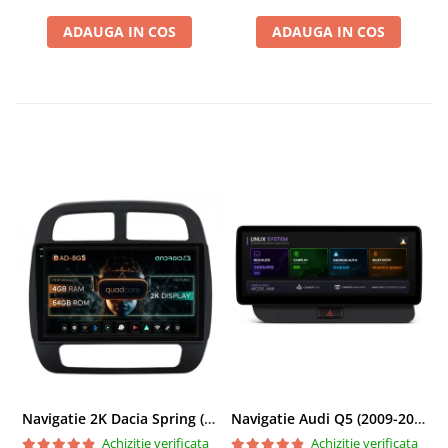
ADAUGA IN COS
ADAUGA IN COS
Navigatie 2K Dacia Spring (2021- Prezent), Android, S-Quadcore / 4GB RAM + 64GB ROM, 9.5 Inch - AD-BGS90042K+AD-BGRKIT366V4s
Navigatie Audi Q5 (2009-2017), Linux OS & OEM, MMI 3G, CarPlay & Android Auto Wireless, MirrorLink, Camera AHD, 12.3 Inch - AD-BGAALNXH+AD-BGRKITQ5002
Achizitie verificata
Achizitie verificata