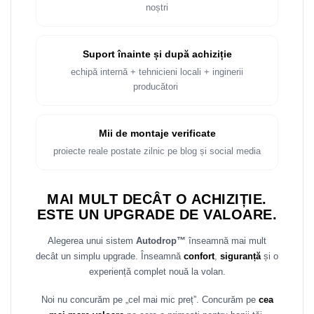
noștri
Suport înainte și după achiziție
echipă internă + tehnicieni locali + inginerii
producători
Mii de montaje verificate
proiecte reale postate zilnic pe blog și social media
MAI MULT DECÂT O ACHIZIȚIE.
ESTE UN UPGRADE DE VALOARE.
Alegerea unui sistem
Autodrop™
înseamnă mai mult
decât un simplu upgrade. Înseamnă
confort
,
siguranță
și o
experiență complet nouă la volan.
Noi nu concurăm pe „cel mai mic preț”. Concurăm pe
cea