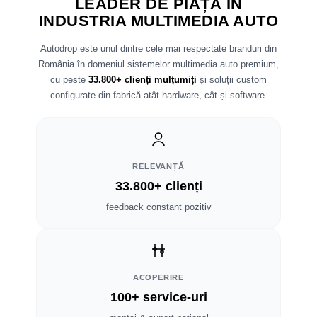
LEADER DE PIAȚĂ ÎN
INDUSTRIA MULTIMEDIA AUTO
Mitsubishi
Rame adaptoare Mazda
Autodrop este unul dintre cele mai respectate branduri din
Land Rover
Rame adaptoare Kia
România în domeniul sistemelor multimedia auto premium,
cu peste
33.800+ clienți mulțumiți
și soluții custom
Mazda
Rame adaptoare Alfa Romeo
configurate din fabrică atât hardware, cât și software.
Honda
Rame adaptoare Nissan
Citroen
Rame adaptoare Fiat
RELEVANȚĂ
33.800+ clienți
Isuzu
Rame adaptoare Hyundai
feedback constant pozitiv
Chrysler
Rame adaptoare Chevrolet
Subaru
Rame adaptoare Mitsubishi
ACOPERIRE
Smart
Rame adaptoare Jeep
100+ service-uri