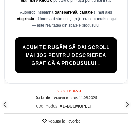
mai mare valoare
pe care o primești pentru banii tăi.
Autodrop înseamnă
transparență
,
calitate
și mai ales
integritate
. Diferența dintre noi și „alții” nu este marketingul
— este realitatea din spatele produsului.
ACUM TE RUGĂM SĂ DAI SCROLL
MAI JOS PENTRU DESCRIEREA
GRAFICĂ A PRODUSULUI ↓
STOC EPUIZAT
Data de livrare:
maine, 11.08.2026
Cod Produs:
AD-BGCMOPEL1
Adauga la Favorite