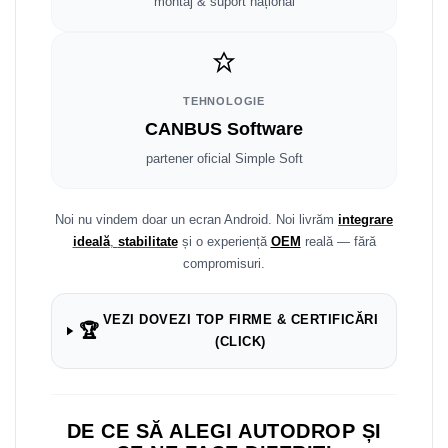
Fiat
Rame adaptoare Dodge
montaj & suport național
Jeep
Rame adaptoare Chrysler
Volvo
Rame adaptoare Isuzu
TEHNOLOGIE
CANBUS Software
Iveco
Rame adaptoare Subaru
partener oficial Simple Soft
Porsche
Rame adaptoare Iveco
Noi nu vindem doar un ecran Android. Noi livrăm
integrare
Ssangyong
Rame adaptoare Smart
ideală
,
stabilitate
și o experiență
OEM
reală — fără
compromisuri.
Daihatsu
Rame adaptoare Land Rover
VEZI DOVEZI TOP FIRME & CERTIFICĂRI
Dodge
Rame adaptoare Ssangyong
🏆
(CLICK)
Rame adaptoare Hummer
DE CE SĂ ALEGI AUTODROP ȘI