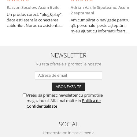
Razvan Socolov,
Acum 6 zile
Adrian Vasile Sipoteanu,
Acum
E
2 saptamani
Un produs corect, "plug&play",
P
daca esti atent la conectarea
Am cumpărat o navigație pentru
d
cablurilor. Noroc cu asistenta
q5, personalul peste așteptări,
f
Autodrop, care a fost foarte
m-au ajutat cu informații foarte
prietenoasa si dispusa sa ajute.
prompt deși i-am deranjat în
M-a indrumat pas cu pas si mi-a
repetate rânduri. Foarte
atras atentia ca nu era conectat
serviabili, livrare rapidă, suport
cablul de video de la camera
tehnic, totul impecabil, o să revin
NEWSLETTER
OE...
la ei și pentru vi...
Nu rata ofertele si promotiile noastre
Vreau sa primesc newsletter cu promotiile
magazinului. Afla mai multe in
Politica de
Confidentialitate
SOCIAL
Urmareste-ne in social media