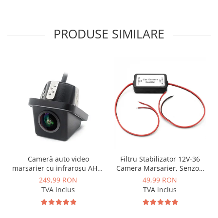
PRODUSE SIMILARE
Cameră auto video
Filtru Stabilizator 12V-36
marșarier cu infraroșu AHD,
Camera Marsarier, Senzori
rezoluție 1920x1080P, unghi
Auto Deparazitare - AD-
249,99 RON
49,99 RON
deschis 155° - AD-BGCM10-
BGCFILTER
TVA inclus
TVA inclus
G