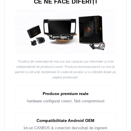
CE NE FACE DIFERIȚI
*Grafica din materialul de mai sus are caracter pur informativ și este
independentă de produsul curent. Produsul dumneavoastră va veni la
pachet cu kit-urile menționate în codul de produs și cu ofertele listate pe
pagina produsului.
Produse premium reale
hardware configurat corect, fără compromisuri
Compatibilitate Android OEM
kit-uri CANBUS & conectori dezvoltați de inginerii