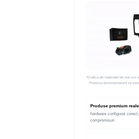
*Grafica din materialul de mai sus 
Produsul dumneavoastră va veni la
Produse premium reale
hardware configurat corect,
compromisuri