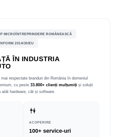
P MICROÎNTREPRINDERE ROMÂNEASCĂ
NFORM 2014/30/EU
ȚĂ ÎN INDUSTRIA
UTO
e mai respectate branduri din România în domeniul
premium, cu peste
33.800+ clienți mulțumiți
și soluții
 atât hardware, cât și software.
ACOPERIRE
100+ service-uri