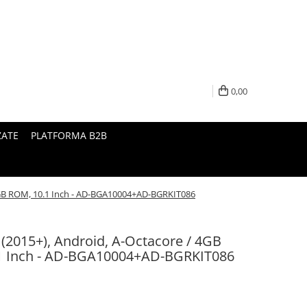
0,00
ZATE
PLATFORMA B2B
64GB ROM, 10.1 Inch - AD-BGA10004+AD-BGRKIT086
 (2015+), Android, A-Octacore / 4GB
1 Inch - AD-BGA10004+AD-BGRKIT086