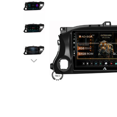
Opel
Dacia
Peugeot
Hyundai
Toyota
Seat
Kia
Chevrolet
Suzuki
Renault