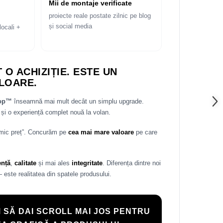
Mii de montaje verificate
proiecte reale postate zilnic pe blog
și social media
locali +
 O ACHIZIȚIE. ESTE UN
LOARE.
rop™
înseamnă mai mult decât un simplu upgrade.
și o experiență complet nouă la volan.
 mic preț”. Concurăm pe
cea mai mare valoare
pe care
ență
,
calitate
și mai ales
integritate
. Diferența dintre noi
— este realitatea din spatele produsului.
 SĂ DAI SCROLL MAI JOS PENTRU