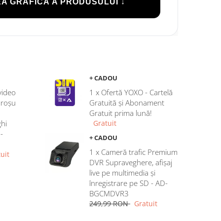
A GRAFICĂ A PRODUSULUI ↓
+ CADOU
video
1 x Ofertă YOXO - Cartelă
aroșu
Gratuită și Abonament
Gratuit prima lună!
hi
Gratuit
-
+ CADOU
1 x Cameră trafic Premium
uit
DVR Supraveghere, afișaj
live pe multimedia și
înregistrare pe SD - AD-
BGCMDVR3
249,99 RON
Gratuit