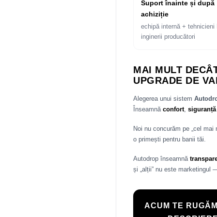
Suport înainte și după
achiziție
echipă internă + tehnicieni 
inginerii producători
MAI MULT DECÂT
UPGRADE DE VA
Alegerea unui sistem
Autod
Înseamnă
confort
,
siguranță
Noi nu concurăm pe „cel mai
o primești pentru banii tăi.
Autodrop înseamnă
transpar
și „alții” nu este marketingul 
ACUM TE RUGĂM