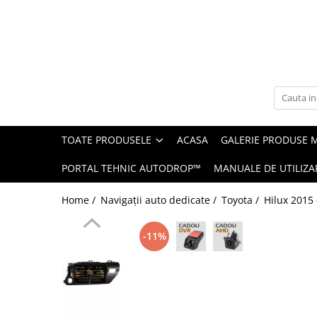
Toate Produsele
Navigații auto dedicate
Navigatii Dedicate
TOATE PRODUSELE
ACASA
GALERIE PRODUSE 
BMW
PORTAL TEHNIC AUTODROP™
MANUALE DE UTILIZA
Volkswagen
Home /
Navigații auto dedicate /
Toyota /
Hilux 2015 
Audi
-11%
Mercedes Benz
Ford
Skoda