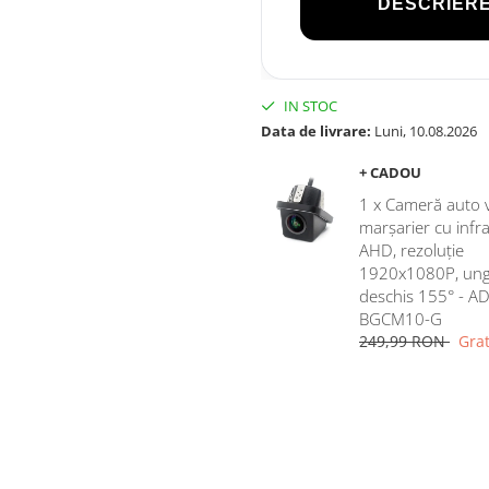
DESCRIERE
IN STOC
Data de livrare:
Luni, 10.08.2026
+ CADOU
1 x Cameră auto 
marșarier cu infr
AHD, rezoluție
1920x1080P, ung
deschis 155° - AD
BGCM10-G
249,99 RON
Grat