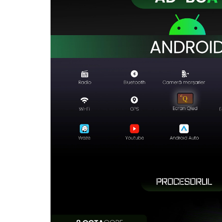
Rame adaptoare Dodge
Rame adaptoare Chrysler
Rame adaptoare Isuzu
Rame adaptoare Subaru
Rame adaptoare Iveco
Rame adaptoare Smart
Rame adaptoare Land Rover
Rame adaptoare Ssangyong
Rame adaptoare Hummer
Camere marșarier auto