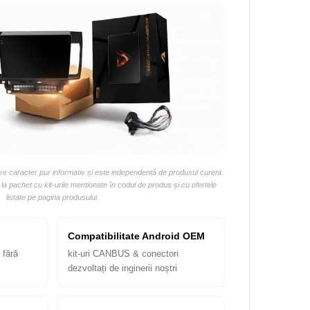
are caracter pur informativ și este independentă de produsul curent.
 pachet cu kit-urile menționate în codul de produs și cu ofertele
listate pe pagina produsului.
Compatibilitate Android OEM
 fără
kit-uri CANBUS & conectori
dezvoltați de inginerii noștri