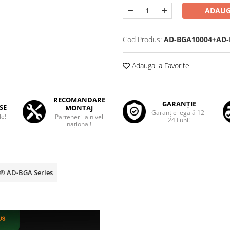
ADAUG
Cod Produs:
AD-BGA10004+AD-
Adauga la Favorite
RECOMANDARE
GARANȚIE
SE
MONTAJ
Garanţie legală 12-
le!
Parteneri la nivel
24 Luni!
național!
p® AD-BGA Series