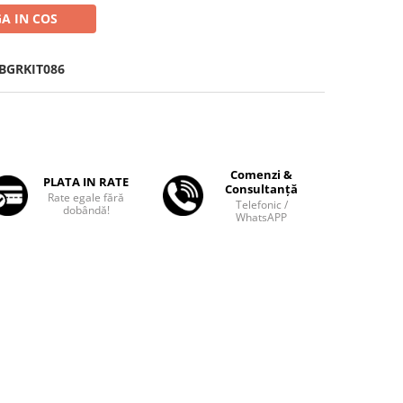
A IN COS
BGRKIT086
Comenzi &
PLATA IN RATE
Consultanță
Rate egale fără
Telefonic /
dobândă!
WhatsAPP