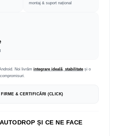
montaj & suport național
e
t
Android. Noi livrăm
integrare ideală
,
stabilitate
și o
 compromisuri.
 FIRME & CERTIFICĂRI (CLICK)
 AUTODROP ȘI CE NE FACE