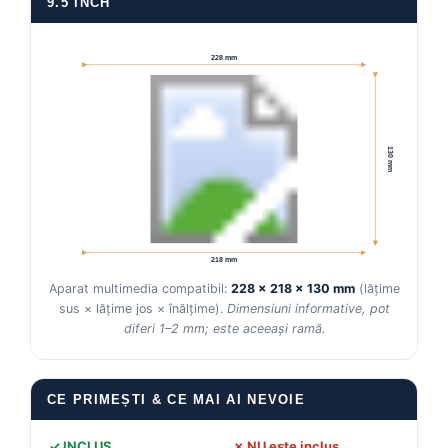
9.5 INCH
228 mm
130 mm
218 mm
Aparat multimedia compatibil:
228 × 218 × 130 mm
(lățime
sus × lățime jos × înălțime).
Dimensiuni informative, pot
diferi 1–2 mm; este aceeași ramă.
CE PRIMEȘTI & CE MAI AI NEVOIE
✓ INCLUS
✗ NU este inclus