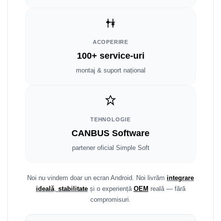
Fiat
Rame adaptoare Dodge
Jeep
Rame adaptoare Chrysler
ACOPERIRE
Volvo
Rame adaptoare Isuzu
100+ service-uri
Iveco
Rame adaptoare Subaru
montaj & suport național
Porsche
Rame adaptoare Iveco
Ssangyong
Rame adaptoare Smart
TEHNOLOGIE
CANBUS Software
Daihatsu
Rame adaptoare Land Rover
partener oficial Simple Soft
Dodge
Rame adaptoare Ssangyong
Rame adaptoare Hummer
Noi nu vindem doar un ecran Android. Noi livrăm
integrare
ideală
,
stabilitate
și o experiență
OEM
reală — fără
compromisuri.