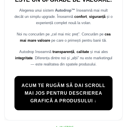
Alegerea unui sistem
Autodrop™
înseamnă mai mult
decât un simplu upgrade. Înseamnă
confort
,
siguranță
și o
experiență complet nouă la volan.
Noi nu concurăm pe „cel mai mic preț”. Concurăm pe
cea
mai mare valoare
pe care o primești pentru banii tăi.
Autodrop înseamnă
transparență
,
calitate
și mai ales
integritate
. Diferența dintre noi și „alții” nu este marketingul
— este realitatea din spatele produsului.
ACUM TE RUGĂM SĂ DAI SCROLL
MAI JOS PENTRU DESCRIEREA
GRAFICĂ A PRODUSULUI ↓