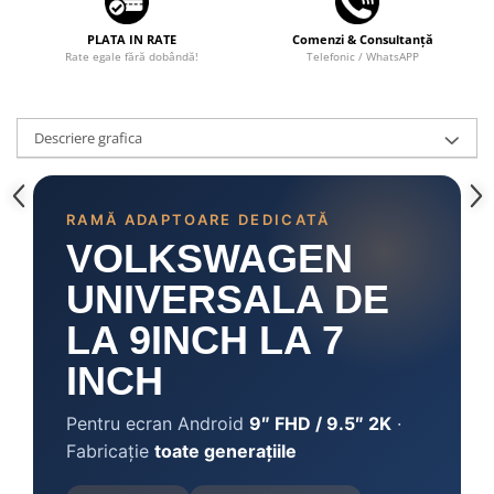
PLATA IN RATE
Comenzi & Consultanță
Rate egale fără dobândă!
Telefonic / WhatsAPP
Descriere grafica
RAMĂ ADAPTOARE DEDICATĂ
VOLKSWAGEN
UNIVERSALA DE
LA 9INCH LA 7
INCH
Pentru ecran Android
9″ FHD / 9.5″ 2K
·
Fabricație
toate generațiile