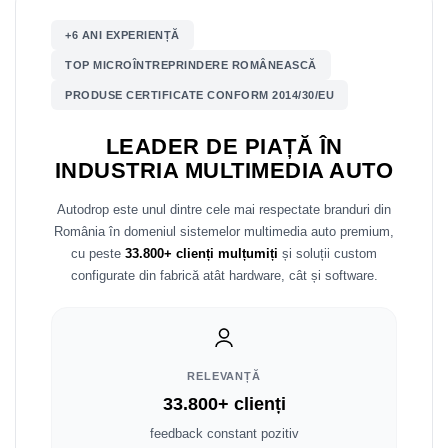
Mitsubishi
Rame adaptoare Mazda
+6 ANI EXPERIENȚĂ
TOP MICROÎNTREPRINDERE ROMÂNEASCĂ
Land Rover
Rame adaptoare Kia
PRODUSE CERTIFICATE CONFORM 2014/30/EU
Mazda
Rame adaptoare Alfa Romeo
LEADER DE PIAȚĂ ÎN
INDUSTRIA MULTIMEDIA AUTO
Honda
Rame adaptoare Nissan
Autodrop este unul dintre cele mai respectate branduri din
Citroen
Rame adaptoare Fiat
România în domeniul sistemelor multimedia auto premium,
cu peste
33.800+ clienți mulțumiți
și soluții custom
Isuzu
Rame adaptoare Hyundai
configurate din fabrică atât hardware, cât și software.
Chrysler
Rame adaptoare Chevrolet
Subaru
Rame adaptoare Mitsubishi
RELEVANȚĂ
Smart
Rame adaptoare Jeep
33.800+ clienți
feedback constant pozitiv