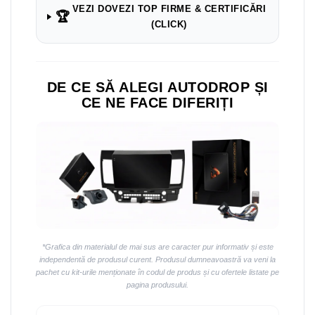
VEZI DOVEZI TOP FIRME & CERTIFICĂRI
🏆
(CLICK)
DE CE SĂ ALEGI AUTODROP ȘI
CE NE FACE DIFERIȚI
*Grafica din materialul de mai sus are caracter pur informativ și este
independentă de produsul curent. Produsul dumneavoastră va veni la
pachet cu kit-urile menționate în codul de produs și cu ofertele listate pe
pagina produsului.