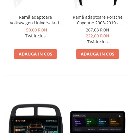
Ramă adaptoare
Ramă adaptoare Porsche
Volkswagen Universala de
Cayenne 2003-2010 -
la 10.1inch la 9 inch -
navigație Android 9″,
150,00 RON
267,63 RON
navigație Android 10.1″,
montaj dedicat
TVA inclus
222,00 RON
montaj dedicat
TVA inclus
ADAUGA IN COS
ADAUGA IN COS