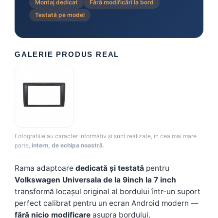
Montaj dedicat
Fără modificări la bord
Testată pe model
GALERIE PRODUS REAL
Fotografiile au caracter informativ și sunt realizate, în cea mai mare
parte,
intern, de echipa noastră
.
Rama adaptoare
dedicată și testată
pentru
Volkswagen Universala de la 9inch la 7 inch
transformă locașul original al bordului într-un suport
perfect calibrat pentru un ecran Android modern —
fără nicio modificare
asupra bordului.