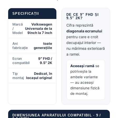
SPECIFICAȚII
DE CE 9″ FHD ȘI
9.5″ 2K?
Marcă
Volkswagen
Cifra reprezintă
/
Universala de la
diagonala ecranului
Model
9inch la 7 inch
pentru care e croit
decupajul interior —
Ani
toate
fabricație
generațiile
nu mărimea exterioară
a ramei.
Ecran
9″ FHD /
compatibil
9.5″ 2K
Aceeași ramă
se
potrivește la
Tip
Dedicat, în
ambele variante
montaj
locașul original
— au aceeași
dimensiune fizică
de montaj.
DIMENSIUNEA APARATULUI COMPATIBIL · 9 /