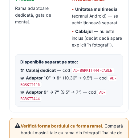
Rama adaptoare
•
Unitatea multimedia
dedicată, gata de
(ecranul Android) — se
montaj.
achiziționează separat.
•
Cablajul
— nu este
inclus (decât dacă apare
explicit în fotografii).
Disponibile separat pe stoc:
🔌
Cablaj dedicat
— cod
AD-BGRKIT444-CABLE
🧩
Adaptor 10″ → 9″
(10.36″ → 9.5″) — cod
AD-
BGRKIT446
🧩
Adaptor 9″ → 7″
(9.5″ → 7″) — cod
AD-
BGRKIT444
⚠️
Verifică forma bordului cu forma ramei.
Compară
bordul mașinii tale cu rama din fotografii înainte de