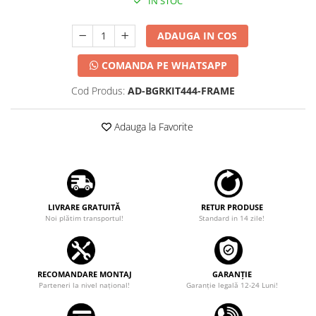
IN STOC
ADAUGA IN COS
COMANDA PE WHATSAPP
Cod Produs:
AD-BGRKIT444-FRAME
Adauga la Favorite
LIVRARE GRATUITĂ
RETUR PRODUSE
Noi plătim transportul!
Standard in 14 zile!
RECOMANDARE MONTAJ
GARANȚIE
Parteneri la nivel național!
Garanţie legală 12-24 Luni!