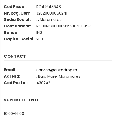
Cod Fiscal:
RO42643648
Fiat
Rame adaptoare Dodge
Nr. Reg. Com:
J2020000656241
Sediu Social:
, , Maramures
Jeep
Rame adaptoare Chrysler
Cont Bancar:
RO31INGB0000999910430957
Banca:
ING
Volvo
Rame adaptoare Isuzu
Capital Social:
200
Iveco
Rame adaptoare Subaru
CONTACT
Porsche
Rame adaptoare Iveco
Ssangyong
Email:
Service@autodrop.ro
Rame adaptoare Smart
Adresa:
, Baia Mare, Maramures
Daihatsu
Cod Postal:
430242
Rame adaptoare Land Rover
Dodge
Rame adaptoare Ssangyong
SUPORT CLIENTI
Rame adaptoare Hummer
10:00-16:00