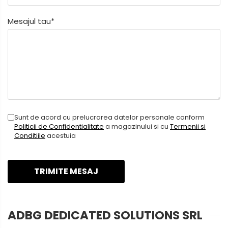
Nissan
Rame adaptoare Daihatsu
Mesajul tau*
Mitsubishi
Rame adaptoare Mazda
Land Rover
Rame adaptoare Kia
Mazda
Rame adaptoare Alfa Romeo
Honda
Rame adaptoare Nissan
Sunt de acord cu prelucrarea datelor personale conform
Citroen
Politicii de Confidentialitate
a magazinului si cu
Termenii si
Rame adaptoare Fiat
Conditiile
acestuia
Isuzu
Rame adaptoare Hyundai
Chrysler
Rame adaptoare Chevrolet
Subaru
Rame adaptoare Mitsubishi
ADBG DEDICATED SOLUTIONS SRL
Smart
Rame adaptoare Jeep