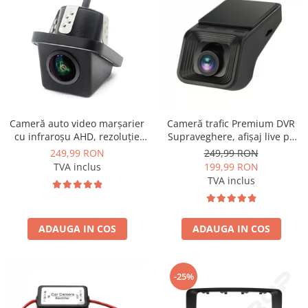
Opel
Dacia
Peugeot
Hyundai
Cameră auto video marșarier
Cameră trafic Premium DVR
cu infraroșu AHD, rezoluție
Supraveghere, afișaj live pe
Toyota
1920x1080P, unghi deschis
multimedia și înregistrare pe
249,99 RON
249,99 RON
155° - AD-BGCM10-G
SD - AD-BGCMDVR3
TVA inclus
199,99 RON
Seat
TVA inclus
Kia
ADAUGA IN COS
ADAUGA IN COS
Chevrolet
Suzuki
-25%
Renault