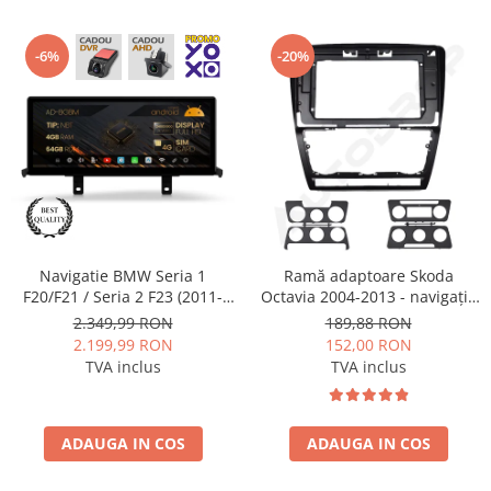
-6%
-20%
Navigatie BMW Seria 1
Ramă adaptoare Skoda
F20/F21 / Seria 2 F23 (2011-
Octavia 2004-2013 - navigație
2016), Varianta NBT, Android,
Android 10.1″, montaj dedicat
2.349,99 RON
189,88 RON
BM-Octacore / 4GB RAM +
2.199,99 RON
152,00 RON
64GB ROM, 12.3" Inch - AD-
TVA inclus
TVA inclus
BGBM12004NB+AD-
BGRKITBM011
ADAUGA IN COS
ADAUGA IN COS