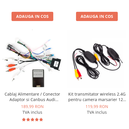
Conectică BMW
ADAUGA IN COS
ADAUGA IN COS
Conectică Volkswagen
Conectică Mercedes Benz
Conectică Ford
Conectică Opel
Conectică Skoda
Conectică Honda
Cablaj Alimentare / Conector
Kit transmitator wireless 2.4G
Adaptor si Canbus Audi
pentru camera marsarier 12V
Conectică Chevrolet
A3/A4/A6/TT pentru navigatii
- AD-BGCMW102
189,99 RON
119,99 RON
Android - AD-BGCAUDI5AE4I
TVA inclus
TVA inclus
Conectică Suzuki
Conectică Renault