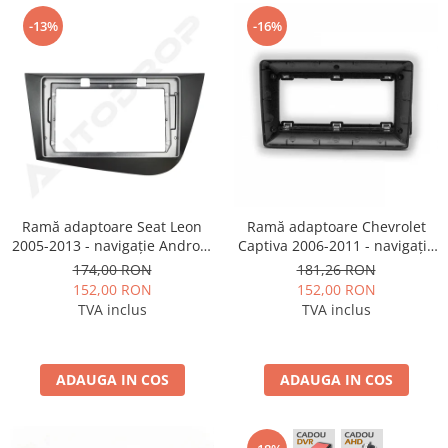
-13%
-16%
Ramă adaptoare Seat Leon
Ramă adaptoare Chevrolet
2005-2013 - navigație Android
Captiva 2006-2011 - navigație
9″, montaj dedicat
Android 9″, montaj dedicat
174,00 RON
181,26 RON
152,00 RON
152,00 RON
TVA inclus
TVA inclus
ADAUGA IN COS
ADAUGA IN COS