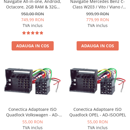
Navigatie All-in-one, Android,
Navigatie Mercedes Benz C-
Camere marșarier auto
Octacore, 2GB RAM & 32GB
Class W203 / Vito / Viano /
ROM, 7 Inch - AD-BGP1002
CLK, Android, P-Octacore /
950,00 RON
999,99 RON
Camere marșarier universale
2GB RAM + 32GB ROM, 7 Inch
749,99 RON
779,99 RON
- AD-BGP1002+AD-BGRBE014
TVA inclus
TVA inclus
Camere Skoda
Camere Volkswagen
ADAUGA IN COS
ADAUGA IN COS
Camere Mercedes Benz
Camere Audi
Camere BMW
Camere Ford
Conectica Adaptoare ISO
Conectica Adaptoare ISO
Camere Opel
Quadlock Volkswagen - AD-
Quadlock OPEL - AD-ISOOPEL
ISOVW
55,00 RON
55,00 RON
Camere Iveco
TVA inclus
TVA inclus