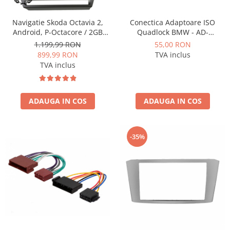
Conectica Adaptoare ISO
Navigatie Skoda Octavia 2,
Quadlock BMW - AD-
Android, P-Octacore / 2GB
ISOBMW2
RAM + 32GB ROM, 10.1 Inch -
55,00 RON
1.199,99 RON
AD-BGP10002+AD-BGRKIT048
TVA inclus
899,99 RON
TVA inclus
ADAUGA IN COS
ADAUGA IN COS
-35%