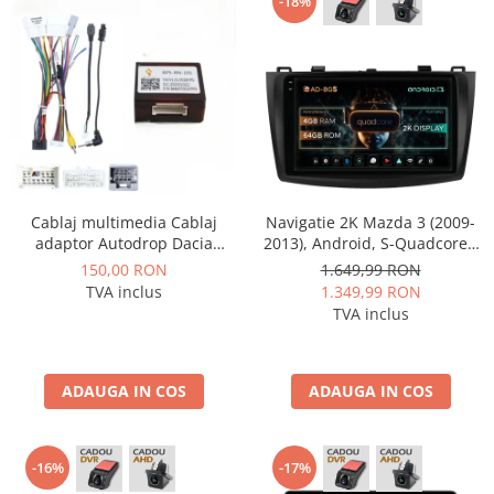
-18%
Cablaj multimedia Cablaj
Navigatie 2K Mazda 3 (2009-
adaptor Autodrop Dacia
2013), Android, S-Quadcore /
Duster (2015-2017) pentru
4GB RAM + 64GB ROM, 9.5
150,00 RON
1.649,99 RON
Navigații multimedia Android
Inch - AD-BGS90042K+AD-
TVA inclus
1.349,99 RON
BGRKIT320
TVA inclus
ADAUGA IN COS
ADAUGA IN COS
-16%
-17%