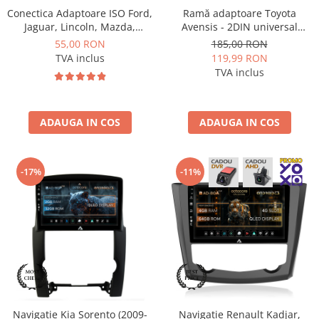
Conectica Adaptoare ISO Ford,
Ramă adaptoare Toyota
Jaguar, Lincoln, Mazda,
Avensis - 2DIN universal
Mercury, Nissan - AD-
178×102, montaj dedicat
55,00 RON
185,00 RON
ISOFORD1
TVA inclus
119,99 RON
TVA inclus
ADAUGA IN COS
ADAUGA IN COS
-17%
-11%
Navigatie Kia Sorento (2009-
Navigatie Renault Kadjar,