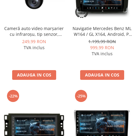
Cameră auto video marșarier
Navigatie Mercedes Benz ML
cu infraroșu, tip senzor,
W164 / GL X164, Android, P-
rezoluție 1280x720P, unghi
Octacore / 2GB RAM + 32GB
249,99 RON
1.199,99 RON
deschis 140° - AD-BGCM4
ROM, 9 Inch - AD-
TVA inclus
999,99 RON
BGP9002+AD-BGRKIT405
TVA inclus
ADAUGA IN COS
ADAUGA IN COS
-22%
-25%