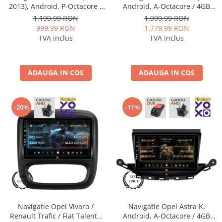
2013), Android, P-Octacore /
Android, A-Octacore / 4GB
2GB RAM + 32GB ROM, 10.1
RAM + 64GB ROM, 9 Inch -
1.199,99 RON
1.999,99 RON
Inch - AD-BGP10002+AD-
AD-BGA9004+AD-BGRKIT364
999,99 RON
1.779,99 RON
BGRKIT208
TVA inclus
TVA inclus
ADAUGA IN COS
ADAUGA IN COS
-20%
-11%
Navigatie Opel Vivaro /
Navigatie Opel Astra K,
Renault Trafic / Fiat Talento
Android, A-Octacore / 4GB