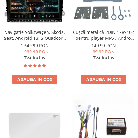
Navigații auto universale
Navigații universale 2DIN
Navigații universale 1DIN
Navigatie Volkswagen, Skoda,
Cușcă metalică 2DIN 178×102
Rame adaptoare auto
Seat, Android 13, S-Quadcore
- pentru player MP5 / Android
Rame adaptoare auto
/ 4GB RAM + 64GB ROM, 9
universal
1.649,99 RON
149,99 RON
Inch - AD-BGSW94L
1.099,99 RON
99,99 RON
Rame adaptoare Volkswagen
TVA inclus
TVA inclus
Rame adaptoare Ford
ADAUGA IN COS
ADAUGA IN COS
Rame adaptoare M-Benz
Rame adaptoare Opel
Rame adaptoare Skoda
Rame adaptoare Suzuki