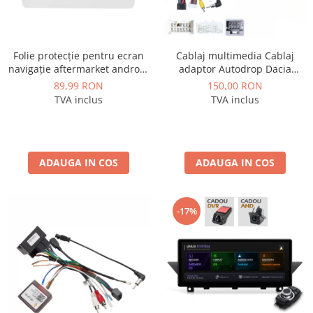
Rame adaptoare Dacia
Rame adaptoare Audi
Folie protecție pentru ecran
Cablaj multimedia Cablaj
navigație aftermarket android
adaptor Autodrop Dacia
Rame adaptoare BMW
10.1 inch - AD-BGCF10
Logan / Sandero pentru
89,99 RON
150,00 RON
Navigatii multimedia Android
TVA inclus
TVA inclus
Rame adaptoare Seat
Rame adaptoare Renault
ADAUGA IN COS
ADAUGA IN COS
Rame adaptoare Volvo
Rame adaptoare Honda
-17%
Rame Adaptoare Porsche
Rame adaptoare Peugeot
Rame adaptoare Citroen