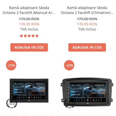
Ramă adaptoare Skoda
Ramă adaptoare Skoda
Rame adaptoare Dodge
Octavia 2 Facelift (Manual A/C)
Octavia 2 Facelift (Climatronic)
2009-2013 - fațetă 213×133
2009-2013 - fațetă 213×133
179,00 RON
179,00 RON
Rame adaptoare Chrysler
(RNS 510 / RCD 330), montaj
(RNS 510 / RCD 330), montaj
139,99 RON
139,99 RON
dedicat
dedicat
TVA inclus
TVA inclus
Rame adaptoare Isuzu
Rame adaptoare Subaru
ADAUGA IN COS
ADAUGA IN COS
Rame adaptoare Iveco
-21%
-22%
Rame adaptoare Smart
Rame adaptoare Land Rover
Rame adaptoare Ssangyong
Rame adaptoare Hummer
Camere marșarier auto