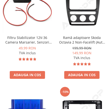
Nissan
Mitsubishi
Land Rover
Ramă adaptoare Skoda
Filtru Stabilizator 12V-36
Octavia 2 Non-Facelift (Auto
Camera Marsarier, Senzori
Mazda
A/C) 2004-2009 - fațetă
Auto Deparazitare - AD-
199,99 RON
49,99 RON
213×133 (RNS 510 / RCD 330),
BGCFILTER
149,99 RON
TVA inclus
Honda
montaj dedicat
TVA inclus
Citroen
ADAUGA IN COS
ADAUGA IN COS
Isuzu
Chrysler
-10%
Subaru