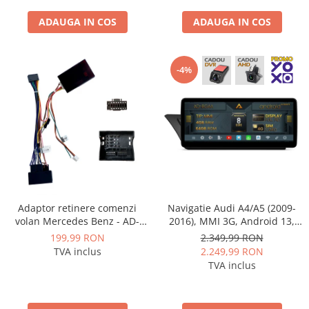
ADAUGA IN COS
ADAUGA IN COS
Conectică Kia
Conectică Hyundai
-4%
Conectică Mitsubishi
Lumini ambientale
Adaptor retinere comenzi
Navigatie Audi A4/A5 (2009-
volan Mercedes Benz - AD-
2016), MMI 3G, Android 13,
BGRKIT407-C
MB-Octacore, 4GB RAM +
199,99 RON
2.349,99 RON
64GB ROM, 12.3 Inch - AD-
TVA inclus
2.249,99 RON
BGAA12004H+AD-
TVA inclus
BGRKITA4002