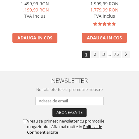
(2014-2017), Android, E-
RAM + 64GB ROM, 9 Inch -
1.499,99 RON
1.999,99 RON
Octacore / 2GB RAM + 32GB
AD-BGA9004+AD-BGRKIT251
1.199,99 RON
1.779,99 RON
ROM, 9 Inch - AD-
TVA inclus
TVA inclus
BGE9002+AD-BGRKIT389
ADAUGA IN COS
ADAUGA IN COS
1
2
3
75
...
NEWSLETTER
Nu rata ofertele si promotiile noastre
Vreau sa primesc newsletter cu promotiile
magazinului. Afla mai multe in
Politica de
Confidentialitate