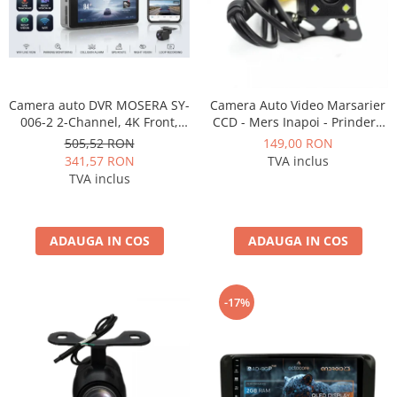
Camera auto DVR MOSERA SY-
Camera Auto Video Marsarier
006-2 2-Channel, 4K Front,
CCD - Mers Inapoi - Prindere
1080P Spate, ecran 2.99", GPS,
Standard - AD-BGCM1
505,52 RON
149,00 RON
WiFi, Night Vision, G-Sensor,
341,57 RON
TVA inclus
Loop Recording
TVA inclus
ADAUGA IN COS
ADAUGA IN COS
-17%