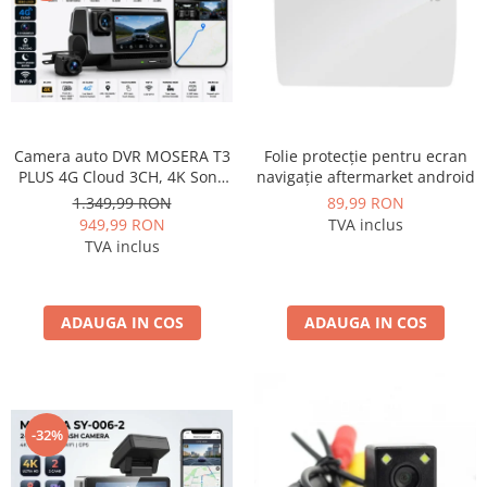
Camera auto DVR MOSERA T3
Folie protecție pentru ecran
PLUS 4G Cloud 3CH, 4K Sony
navigație aftermarket android
IMX415 + interior 1080P +
1.349,99 RON
89,99 RON
camera spate 1080P, GPS,
949,99 RON
TVA inclus
WiFi 6, ecran touch IPS 3”,
TVA inclus
Night Vision, monitorizare live
ADAUGA IN COS
ADAUGA IN COS
-32%