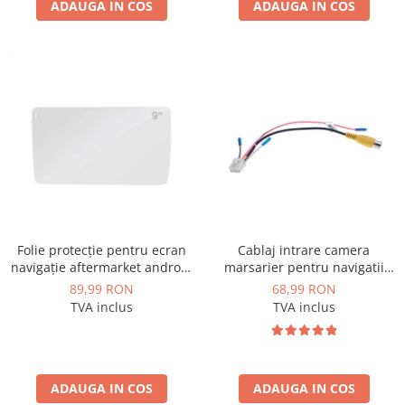
ADAUGA IN COS
ADAUGA IN COS
Folie protecție pentru ecran
Cablaj intrare camera
navigație aftermarket android
marsarier pentru navigatii
9 inch - AD-BGCF9
Android - AD-BGCCAM1
89,99 RON
68,99 RON
TVA inclus
TVA inclus
ADAUGA IN COS
ADAUGA IN COS