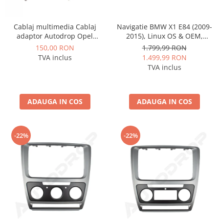
Rame adaptoare Daihatsu
Cablaj multimedia Cablaj
Navigatie BMW X1 E84 (2009-
Rame adaptoare Mazda
adaptor Autodrop Opel
2015), Linux OS & OEM,
pentru Navigatii multimedia
Varianta iDrive, CarPlay &
150,00 RON
1.799,99 RON
Android
Android Auto Wireless,
Rame adaptoare Kia
TVA inclus
1.499,99 RON
MirrorLink, Camera AHD, 12.3
TVA inclus
Inch - AD-BGBMLNX12+AD-
Rame adaptoare Alfa Romeo
BGRKITBM004
Rame adaptoare Nissan
ADAUGA IN COS
ADAUGA IN COS
Rame adaptoare Fiat
-22%
-22%
Rame adaptoare Hyundai
Rame adaptoare Chevrolet
Rame adaptoare Mitsubishi
Rame adaptoare Jeep