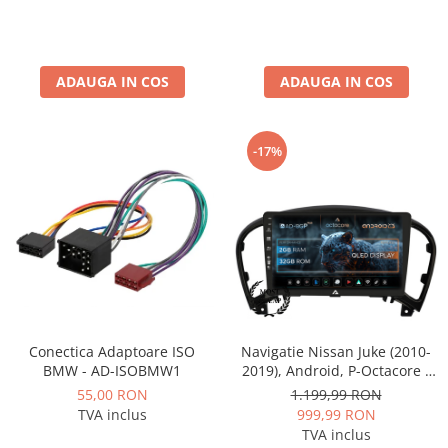
Camere Renault
Camere Fiat
ADAUGA IN COS
ADAUGA IN COS
Camere Citroen
-17%
Camere Peugeot
Camere Fiat
Camere înregistrare trafic
Accesorii multimedia
Conectică Auto
Conectica Adaptoare ISO
Navigatie Nissan Juke (2010-
BMW - AD-ISOBMW1
2019), Android, P-Octacore /
Conectică Auto
2GB RAM + 32GB ROM, 9 Inch
55,00 RON
1.199,99 RON
- AD-BGP9002+AD-BGRKIT168
TVA inclus
999,99 RON
Conectică Audi
TVA inclus