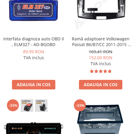
Smart
Fiat
Jeep
Interfata diagnoza auto OBD II
Ramă adaptoare Volkswagen
Volvo
, ELM327 - AD-BGOBD
Passat B6/B7/CC 2011-2015 -
navigație Android 10.1″,
89,99 RON
169,41 RON
montaj dedicat
TVA inclus
152,00 RON
Iveco
TVA inclus
Porsche
ADAUGA IN COS
ADAUGA IN COS
Ssangyong
Daihatsu
-33%
-33%
Dodge
Navigații auto universale