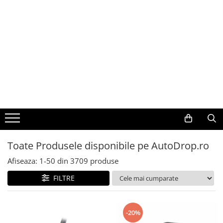
Toate Produsele
Navigații auto dedicate
Navigatii Dedicate
BMW
Volkswagen
Toate Produsele disponibile pe AutoDrop.ro
Audi
Afiseaza:
1-
50
din
3709
produse
Mercedes Benz
FILTRE
Ford
-20%
Skoda