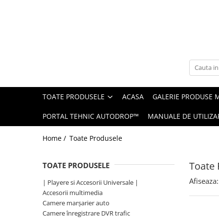
Toate Produsele
Navigații auto dedicate
Navigatii Dedicate
TOATE PRODUSELE
ACASA
GALERIE PRODUSE 
BMW
PORTAL TEHNIC AUTODROP™
MANUALE DE UTILIZA
Volkswagen
Home /
Toate Produsele
Audi
Toate 
TOATE PRODUSELE
Mercedes Benz
Afiseaza:
| Playere si Accesorii Universale |
Ford
Accesorii multimedia
Camere marșarier auto
Skoda
Camere înregistrare DVR trafic