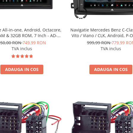
e All-in-one, Android, Octacore,
Navigatie Mercedes Benz C-Cla
M & 32GB ROM, 7 Inch - AD-
Vito / Viano / CLK, Android, P-
BGP1002
2GB RAM + 32GB ROM, 7 Inch
950,00 RON
749,99 RON
999,99 RON
779,99 RO
BGP1002+AD-BGRBE01
TVA inclus
TVA inclus
ADAUGA IN COS
ADAUGA IN COS