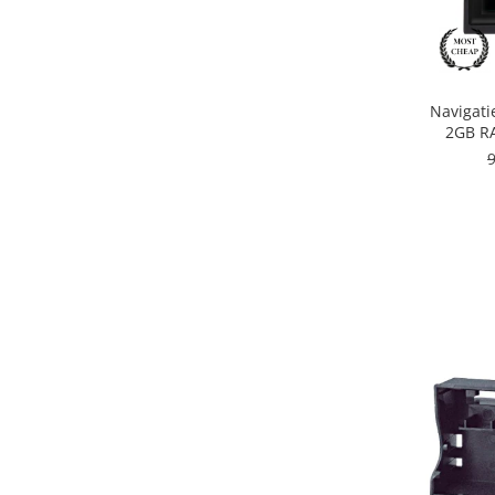
Rame adaptoare Dodge
Rame adaptoare Chrysler
Navigati
2GB RA
Rame adaptoare Isuzu
Rame adaptoare Subaru
Rame adaptoare Iveco
Rame adaptoare Smart
Rame adaptoare Land Rover
Rame adaptoare Ssangyong
Rame adaptoare Hummer
Camere marșarier auto