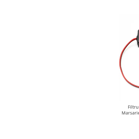
Nissan
Mitsubishi
Land Rover
Mazda
Honda
Citroen
Isuzu
Filtr
Marsarie
Chrysler
Subaru