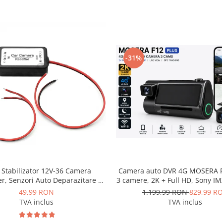
-31%
u Stabilizator 12V-36 Camera
Camera auto DVR 4G MOSERA F
r, Senzori Auto Deparazitare -
3 camere, 2K + Full HD, Sony I
AD-BGCFILTER
Tracking, WiFi 6, Night Vision 
49,99 RON
1.199,99 RON
829,99 R
Live View, monitorizare parcare,
TVA inclus
TVA inclus
mobil + PC