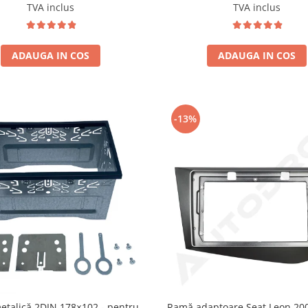
TVA inclus
TVA inclus
ADAUGA IN COS
ADAUGA IN COS
-13%
etalică 2DIN 178×102 - pentru
Ramă adaptoare Seat Leon 200