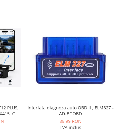
Interfata diagnoza auto OBD II , ELM327 -
12 PLUS,
AD-BGOBD
MX415, GPS
IR, Cloud
89,99 RON
ON
 aplicatie
TVA inclus