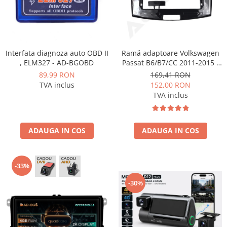
Interfata diagnoza auto OBD II
Ramă adaptoare Volkswagen
, ELM327 - AD-BGOBD
Passat B6/B7/CC 2011-2015 -
navigație Android 10.1″,
89,99 RON
169,41 RON
montaj dedicat
TVA inclus
152,00 RON
TVA inclus
ADAUGA IN COS
ADAUGA IN COS
-33%
-30%