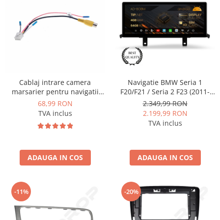
Cablaj intrare camera
Navigatie BMW Seria 1
marsarier pentru navigatii
F20/F21 / Seria 2 F23 (2011-
Android - AD-BGCCAM1
2016), Varianta NBT, Android
68,99 RON
2.349,99 RON
13, BM-Octacore / 4GB RAM +
TVA inclus
2.199,99 RON
64GB ROM, 12.3" Inch - AD-
TVA inclus
BGBM12004NB+AD-
BGRKITBM011
ADAUGA IN COS
ADAUGA IN COS
-11%
-20%