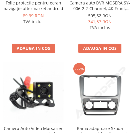
Folie protecție pentru ecran
Camera auto DVR MOSERA SY-
navigație aftermarket android
006-2 2-Channel, 4K Front,
1080P Spate, ecran 2.99", GPS,
89,99 RON
505,52 RON
WiFi, Night Vision, G-Sensor,
TVA inclus
341,57 RON
Loop Recording
TVA inclus
ADAUGA IN COS
ADAUGA IN COS
-22%
Camera Auto Video Marsarier
Ramă adaptoare Skoda