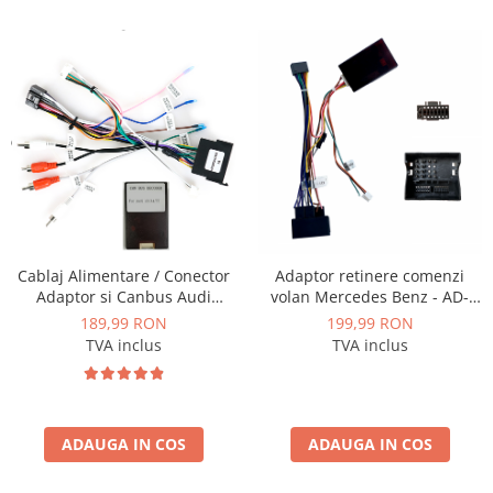
Cablaj Alimentare / Conector
Adaptor retinere comenzi
Adaptor si Canbus Audi
volan Mercedes Benz - AD-
A3/A4/A6/TT pentru navigatii
BGRKIT407-C
189,99 RON
199,99 RON
Android - AD-BGCAUDI5AE4I
TVA inclus
TVA inclus
ADAUGA IN COS
ADAUGA IN COS