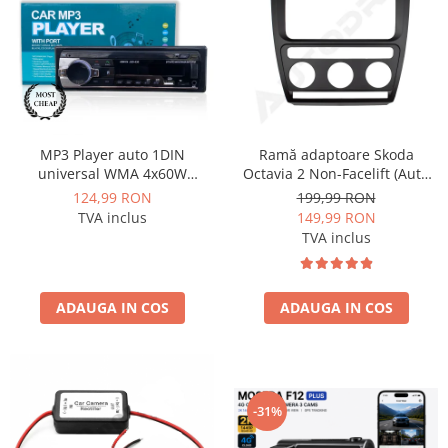
Mitsubishi
Rame adaptoare Mazda
Land Rover
Rame adaptoare Kia
Mazda
Rame adaptoare Alfa Romeo
MP3 Player auto 1DIN
Ramă adaptoare Skoda
Honda
Rame adaptoare Nissan
universal WMA 4x60W
Octavia 2 Non-Facelift (Auto
MOSFET, radio, bluetooth,
A/C) 2004-2009 - fațetă
124,99 RON
199,99 RON
USB, SD, AUX, fast charge -
213×133 (RNS 510 / RCD 330),
TVA inclus
149,99 RON
Citroen
Rame adaptoare Fiat
AD-BGP520P
montaj dedicat
TVA inclus
Isuzu
Rame adaptoare Hyundai
ADAUGA IN COS
ADAUGA IN COS
Chrysler
Rame adaptoare Chevrolet
Subaru
Rame adaptoare Mitsubishi
Smart
Rame adaptoare Jeep
-31%