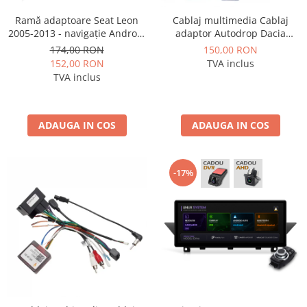
Ramă adaptoare Seat Leon
Cablaj multimedia Cablaj
2005-2013 - navigație Android
adaptor Autodrop Dacia
9″, montaj dedicat
Logan / Sandero pentru
174,00 RON
150,00 RON
Navigatii multimedia Android
152,00 RON
TVA inclus
TVA inclus
ADAUGA IN COS
ADAUGA IN COS
-17%