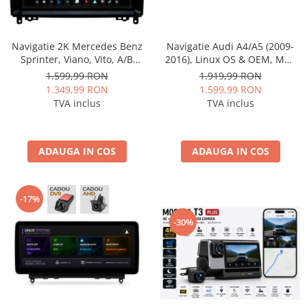
Navigatie 2K Mercedes Benz
Navigatie Audi A4/A5 (2009-
Sprinter, Viano, Vito, A/B
2016), Linux OS & OEM, MMI
Class, Crafter, Android, S-
3G, CarPlay & Android Auto
1.599,99 RON
1.919,99 RON
Quadcore / 4GB RAM + 64GB
Wireless, MirrorLink, Camera
1.349,99 RON
1.599,99 RON
ROM, 9.5 Inch - AD-
AHD, 12.3 Inch - AD-
TVA inclus
TVA inclus
BGS90042K+AD-BGRKIT407
BGAALNXH+AD-BGRKITA4002
ADAUGA IN COS
ADAUGA IN COS
-17%
-30%