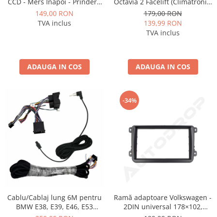
CCD - Mers Inapoi - Prindere
Octavia 2 Facelift (Climatronic)
Standard - AD-BGCM1
2009-2013 - fațetă 213×133
149,00 RON
179,00 RON
(RNS 510 / RCD 330), montaj
TVA inclus
139,99 RON
dedicat
TVA inclus
ADAUGA IN COS
ADAUGA IN COS
-34%
Cablu/Cablaj lung 6M pentru
Ramă adaptoare Volkswagen -
BMW E38, E39, E46, E53
2DIN universal 178×102,
pentru sistem amplificat - AD-
montaj dedicat