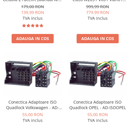
2009-2013 - fațetă 213×133
CLK, Android, P-Octacore /
179,00 RON
999,99 RON
(RNS 510 / RCD 330), montaj
2GB RAM + 32GB ROM, 7 Inch
139,99 RON
779,99 RON
dedicat
- AD-BGP1002+AD-BGRBE014
TVA inclus
TVA inclus
ADAUGA IN COS
ADAUGA IN COS
Conectica Adaptoare ISO
Conectica Adaptoare ISO
Quadlock Volkswagen - AD-
Quadlock OPEL - AD-ISOOPEL
ISOVW
55,00 RON
55,00 RON
TVA inclus
TVA inclus