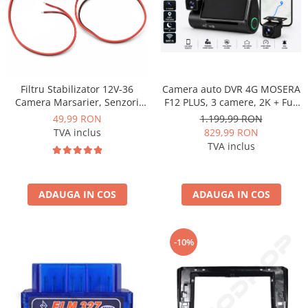
Fiat
Rame adaptoare Dodge
Jeep
Rame adaptoare Chrysler
Volvo
Rame adaptoare Isuzu
Camera auto DVR 4G MOSERA
Filtru Stabilizator 12V-36
Iveco
Rame adaptoare Subaru
F12 PLUS, 3 camere, 2K + Full
Camera Marsarier, Senzori
HD, Sony IMX415, GPS
Auto Deparazitare - AD-
1.199,99 RON
49,99 RON
Porsche
Rame adaptoare Iveco
Tracking, WiFi 6, Night Vision
BGCFILTER
829,99 RON
TVA inclus
IR, Cloud Live View,
TVA inclus
monitorizare parcare,
Ssangyong
Rame adaptoare Smart
aplicatie mobil + PC
Daihatsu
Rame adaptoare Land Rover
ADAUGA IN COS
ADAUGA IN COS
Dodge
Rame adaptoare Ssangyong
Rame adaptoare Hummer
-10%