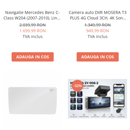
Navigatie Mercedes Benz C-
Camera auto DVR MOSERA T3
Class W204 (2007-2010), Linux
PLUS 4G Cloud 3CH, 4K Sony
OS & OEM, NTG 4.0, CarPlay &
IMX415 + interior 1080P +
2.039,99 RON
1.349,99 RON
Android Auto Wireless,
camera spate 1080P, GPS,
1.699,99 RON
949,99 RON
MirrorLink, Camera AHD, 12.3
WiFi 6, ecran touch IPS 3”,
TVA inclus
TVA inclus
Inch - AD-BGMBLNX1240+AD-
Night Vision, monitorizare live
BGRKITMB003
ADAUGA IN COS
ADAUGA IN COS
-32%