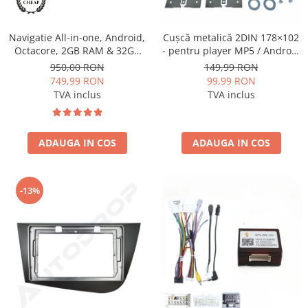
Navigatie All-in-one, Android,
Cușcă metalică 2DIN 178×102
Octacore, 2GB RAM & 32GB
- pentru player MP5 / Android
ROM, 7 Inch - AD-BGP1002
universal
950,00 RON
149,99 RON
749,99 RON
99,99 RON
TVA inclus
TVA inclus
ADAUGA IN COS
ADAUGA IN COS
-13%