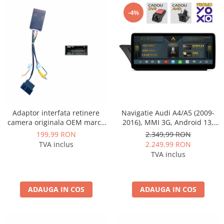
-4%
Adaptor interfata retinere
Navigatie Audi A4/A5 (2009-
camera originala OEM marca
2016), MMI 3G, Android 13,
VAG Volkswagen, Skoda - AD-
MB-Octacore, 4GB RAM +
199,99 RON
2.349,99 RON
BGCWCOEM
64GB ROM, 12.3 Inch - AD-
TVA inclus
2.249,99 RON
BGAA12004H+AD-
TVA inclus
BGRKITA4002
ADAUGA IN COS
ADAUGA IN COS