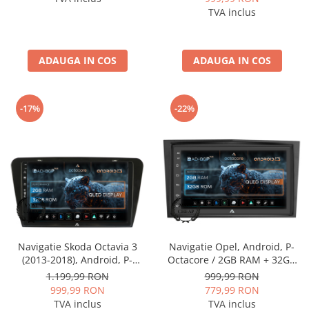
BGP9002+AD-BGRKIT405
TVA inclus
ADAUGA IN COS
ADAUGA IN COS
-17%
-22%
Navigatie Skoda Octavia 3
Navigatie Opel, Android, P-
(2013-2018), Android, P-
Octacore / 2GB RAM + 32GB
Octacore / 2GB RAM + 32GB
ROM, 7 Inch - AD-
1.199,99 RON
999,99 RON
ROM, 10.1 Inch - AD-
BGP1002+AD-BGROP002
999,99 RON
779,99 RON
BGP10002+AD-BGRKIT026
TVA inclus
TVA inclus