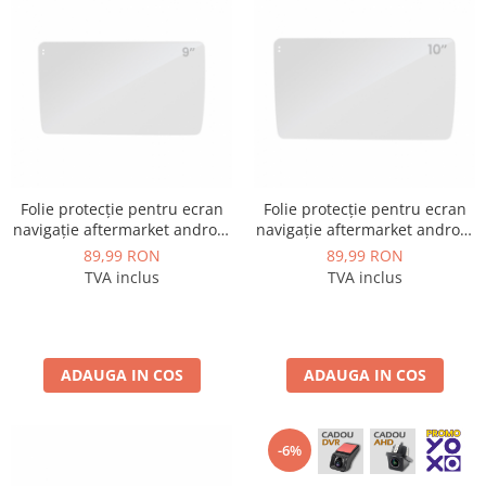
Folie protecție pentru ecran
Folie protecție pentru ecran
navigație aftermarket android
navigație aftermarket android
9 inch - AD-BGCF9
10.1 inch - AD-BGCF10
89,99 RON
89,99 RON
TVA inclus
TVA inclus
ADAUGA IN COS
ADAUGA IN COS
-6%