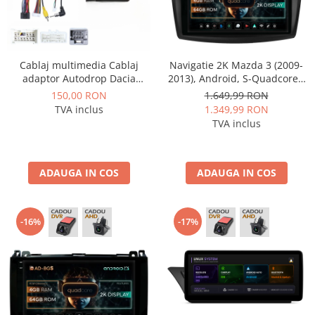
Cablaj multimedia Cablaj
Navigatie 2K Mazda 3 (2009-
adaptor Autodrop Dacia
2013), Android, S-Quadcore /
Duster (2015-2017) pentru
4GB RAM + 64GB ROM, 9.5
150,00 RON
1.649,99 RON
Navigații multimedia Android
Inch - AD-BGS90042K+AD-
TVA inclus
1.349,99 RON
BGRKIT320
TVA inclus
ADAUGA IN COS
ADAUGA IN COS
-16%
-17%