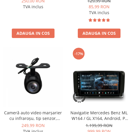
250,00 RON
129,99 RON
BGCBM6M
TVA inclus
85,99 RON
TVA inclus
ADAUGA IN COS
ADAUGA IN COS
-17%
Cameră auto video marșarier
Navigatie Mercedes Benz ML
cu infraroșu, tip senzor,
W164 / GL X164, Android, P-
rezoluție 1280x720P, unghi
Octacore / 2GB RAM + 32GB
249,99 RON
1.199,99 RON
deschis 140° - AD-BGCM4
ROM, 9 Inch - AD-
TVA inclus
999,99 RON