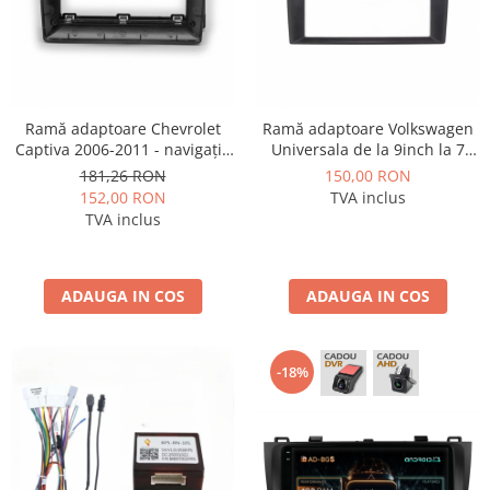
Ramă adaptoare Chevrolet
Ramă adaptoare Volkswagen
Captiva 2006-2011 - navigație
Universala de la 9inch la 7
Android 9″, montaj dedicat
inch - navigație Android 9″,
181,26 RON
150,00 RON
montaj dedicat
152,00 RON
TVA inclus
TVA inclus
ADAUGA IN COS
ADAUGA IN COS
-18%