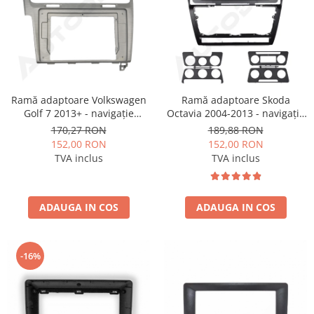
Ramă adaptoare Volkswagen
Ramă adaptoare Skoda
Golf 7 2013+ - navigație
Octavia 2004-2013 - navigație
Android 10.1″, montaj dedicat
Android 10.1″, montaj dedicat
170,27 RON
189,88 RON
152,00 RON
152,00 RON
TVA inclus
TVA inclus
ADAUGA IN COS
ADAUGA IN COS
-16%