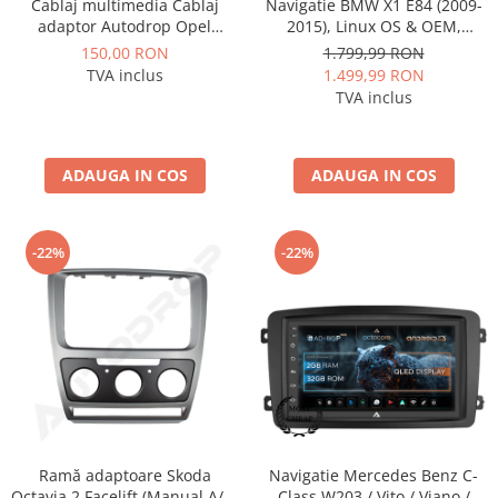
Cablaj multimedia Cablaj
Navigatie BMW X1 E84 (2009-
adaptor Autodrop Opel
2015), Linux OS & OEM,
pentru Navigatii multimedia
Varianta iDrive, CarPlay &
150,00 RON
1.799,99 RON
Android
Android Auto Wireless,
TVA inclus
1.499,99 RON
MirrorLink, Camera AHD, 12.3
TVA inclus
Inch - AD-BGBMLNX12+AD-
BGRKITBM004
ADAUGA IN COS
ADAUGA IN COS
-22%
-22%
Ramă adaptoare Skoda
Navigatie Mercedes Benz C-
Octavia 2 Facelift (Manual A/C)
Class W203 / Vito / Viano /