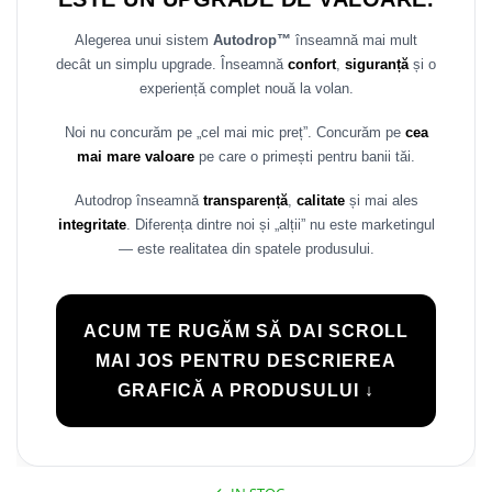
Alegerea unui sistem
Autodrop™
înseamnă mai mult
decât un simplu upgrade. Înseamnă
confort
,
siguranță
și o
experiență complet nouă la volan.
Noi nu concurăm pe „cel mai mic preț”. Concurăm pe
cea
mai mare valoare
pe care o primești pentru banii tăi.
Autodrop înseamnă
transparență
,
calitate
și mai ales
integritate
. Diferența dintre noi și „alții” nu este marketingul
— este realitatea din spatele produsului.
ACUM TE RUGĂM SĂ DAI SCROLL
MAI JOS PENTRU DESCRIEREA
GRAFICĂ A PRODUSULUI ↓