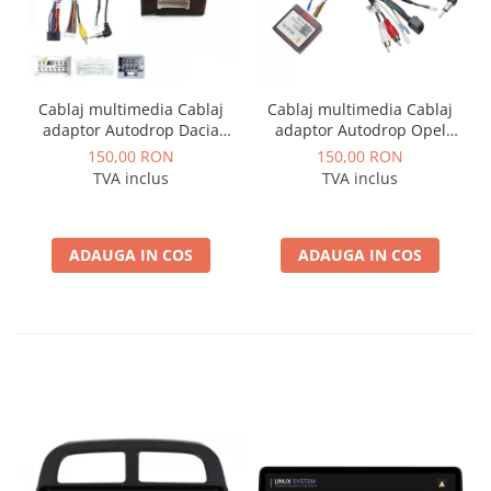
Cablaj multimedia Cablaj
Cablaj multimedia Cablaj
adaptor Autodrop Dacia
adaptor Autodrop Opel
Logan / Sandero pentru
pentru Navigatii
150,00 RON
150,00 RON
Navigatii multimedia
multimedia Android
TVA inclus
TVA inclus
Android
ADAUGA IN COS
ADAUGA IN COS