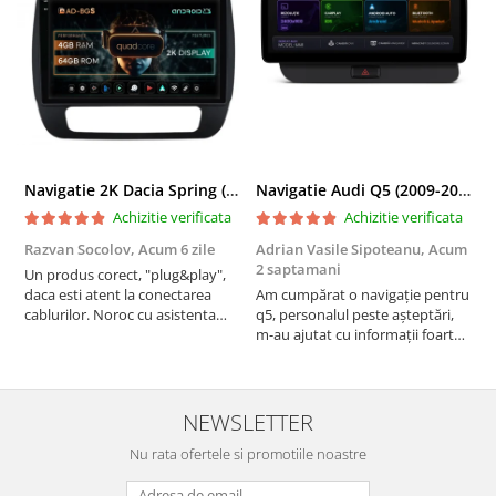
Navigatie 2K Dacia Spring (2021- Prezent), Android, S-Quadcore / 4GB RAM + 64GB ROM, 9.5 Inch - AD-BGS90042K+AD-BGRKIT366V4s
Navigatie Audi Q5 (2009-2017), Linux OS & OEM, MMI 3G, CarPlay & Android Auto Wireless, MirrorLink, Camera AHD, 12.3 Inch - AD-BGAALNXH+AD-BGRKITQ5002
Achizitie verificata
Achizitie verificata
Razvan Socolov,
Acum 6 zile
Adrian Vasile Sipoteanu,
Acum
E
2 saptamani
Un produs corect, "plug&play",
P
daca esti atent la conectarea
Am cumpărat o navigație pentru
d
cablurilor. Noroc cu asistenta
q5, personalul peste așteptări,
f
Autodrop, care a fost foarte
m-au ajutat cu informații foarte
prietenoasa si dispusa sa ajute.
prompt deși i-am deranjat în
M-a indrumat pas cu pas si mi-a
repetate rânduri. Foarte
atras atentia ca nu era conectat
serviabili, livrare rapidă, suport
cablul de video de la camera
tehnic, totul impecabil, o să revin
NEWSLETTER
OE...
la ei și pentru vi...
Nu rata ofertele si promotiile noastre