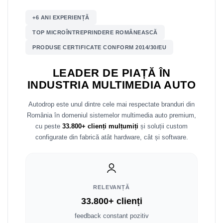
Mitsubishi
Rame adaptoare Mazda
+6 ANI EXPERIENȚĂ
TOP MICROÎNTREPRINDERE ROMÂNEASCĂ
Land Rover
Rame adaptoare Kia
PRODUSE CERTIFICATE CONFORM 2014/30/EU
Mazda
Rame adaptoare Alfa Romeo
LEADER DE PIAȚĂ ÎN
INDUSTRIA MULTIMEDIA AUTO
Honda
Rame adaptoare Nissan
Autodrop este unul dintre cele mai respectate branduri din
Citroen
Rame adaptoare Fiat
România în domeniul sistemelor multimedia auto premium,
cu peste
33.800+ clienți mulțumiți
și soluții custom
Isuzu
Rame adaptoare Hyundai
configurate din fabrică atât hardware, cât și software.
Chrysler
Rame adaptoare Chevrolet
Subaru
Rame adaptoare Mitsubishi
RELEVANȚĂ
Smart
Rame adaptoare Jeep
33.800+ clienți
feedback constant pozitiv