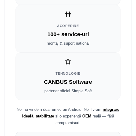
Fiat
Rame adaptoare Dodge
Jeep
Rame adaptoare Chrysler
ACOPERIRE
Volvo
Rame adaptoare Isuzu
100+ service-uri
Iveco
Rame adaptoare Subaru
montaj & suport național
Porsche
Rame adaptoare Iveco
Ssangyong
Rame adaptoare Smart
TEHNOLOGIE
CANBUS Software
Daihatsu
Rame adaptoare Land Rover
partener oficial Simple Soft
Dodge
Rame adaptoare Ssangyong
Rame adaptoare Hummer
Noi nu vindem doar un ecran Android. Noi livrăm
integrare
ideală
,
stabilitate
și o experiență
OEM
reală — fără
compromisuri.