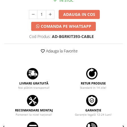
IN STOC
ADAUGA IN COS
COMANDA PE WHATSAPP
Cod Produs:
AD-BGRKIT393-CABLE
Adauga la Favorite
LIVRARE GRATUITĂ
RETUR PRODUSE
Noi plătim transportul!
Standard in 14 zile!
RECOMANDARE MONTAJ
GARANȚIE
Parteneri la nivel național!
Garanţie legală 12-24 Luni!