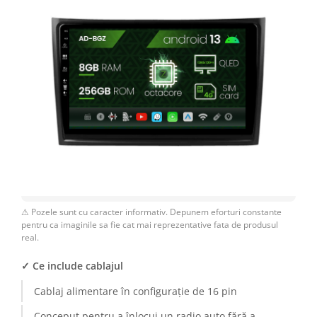
⚠ Pozele sunt cu caracter informativ. Depunem eforturi constante
pentru ca imaginile sa fie cat mai reprezentative fata de produsul
real.
✓ Ce include cablajul
Cablaj alimentare în configurație de 16 pin
Conceput pentru a înlocui un radio auto fără a