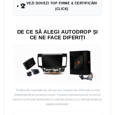
VEZI DOVEZI TOP FIRME & CERTIFICĂRI
🏆
(CLICK)
DE CE SĂ ALEGI AUTODROP ȘI
CE NE FACE DIFERIȚI
*Grafica din materialul de mai sus are caracter pur informativ și este
independentă de produsul curent. Produsul dumneavoastră va veni la
pachet cu kit-urile menționate în codul de produs și cu ofertele listate pe
pagina produsului.