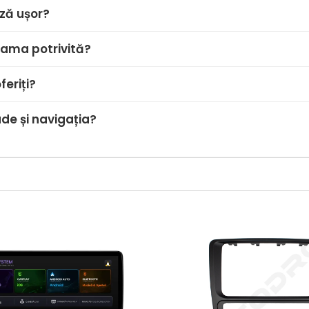
ză ușor?
ama potrivită?
feriți?
de și navigația?