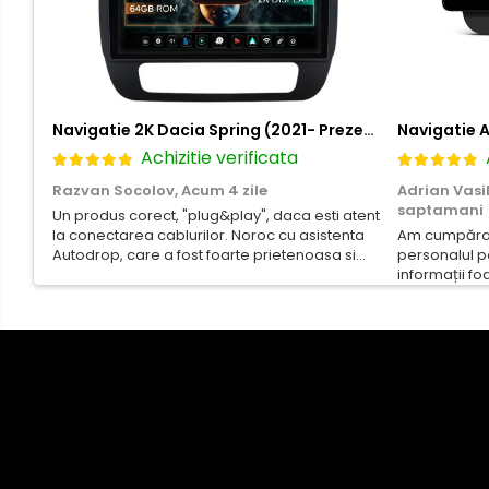
Smart
Fiat
Navigatie 2K Dacia Spring (2021- Prezent), Android, S-Quadcore / 4GB RAM + 64GB ROM, 9.5 Inch - AD-BGS90042K+AD-BGRKIT366V4s
Jeep
Achizitie verificata
Razvan Socolov,
Acum 4 zile
Adrian Vasi
Volvo
saptamani
Un produs corect, "plug&play", daca esti atent
la conectarea cablurilor. Noroc cu asistenta
Am cumpărat 
Iveco
Autodrop, care a fost foarte prietenoasa si
personalul p
dispusa sa ajute. M-a indrumat pas cu pas si
informații fo
mi-a atras atentia ca nu era conectat cablul
repetate rându
Porsche
de video de la camera OE...
rapidă, supor
revin la ei și 
Ssangyong
Daihatsu
Dodge
Navigații auto universale