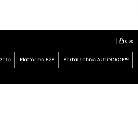
0,00
izate
Platforma B2B
Portal Tehnic AUTODROP™