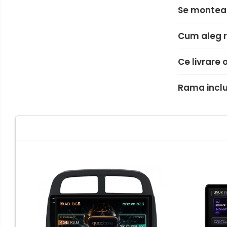
Renault
Se montea
Nissan
Cum aleg r
Mitsubishi
Ce livrare o
Land Rover
Rama inclu
Mazda
Honda
Citroen
Isuzu
Chrysler
Subaru