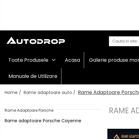
Toate Produsele
Navigații auto dedicate
Navigatii Dedicate
Navigații
Toate Produsele
Acasa
Galerie produse mo
auto
BMW
universale
Rame
Manuale de Utilizare
Volkswagen
adaptoare
auto
Rame Adaptoare Porsch
Home /
Rame adaptoare auto /
Audi
Camere
marșarier
Mercedes Benz
auto
RAME A
Rame Adaptoare Porsche
Camere
Rame adaptoare Porsche Cayenne
înregistrare
Ford
trafic
Accesorii
Skoda