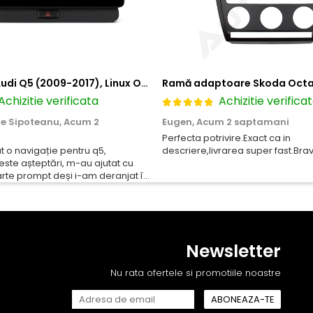
Navigatie Audi Q5 (2009-2017), Linux OS & OEM, MMI 3G, CarPlay & Android Auto Wireless, MirrorLink, Camera AHD, 12.3 Inch - AD-BGAALNXH+AD-BGRKITQ5002
Achizitie verificata
Achizitie verifica
le Sipoteanu,
Acum 2
Eugen,
Acum 2 saptamani
Perfecta potrivire.Exact ca in
o navigație pentru q5,
descriere,livrarea super fast.Bra
este așteptări, m-au ajutat cu
arte prompt deși i-am deranjat în
ri. Foarte serviabili, livrare
t tehnic, totul impecabil, o să
pentru vi...
Newsletter
Nu rata ofertele si promotiile noastre