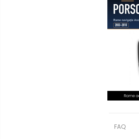
multimedia
Opel
Conectică
Auto
Dacia
Lumini
Peugeot
ambientale
Hyundai
Toyota
Seat
Rame ad
Kia
Chevrolet
FAQ
Suzuki