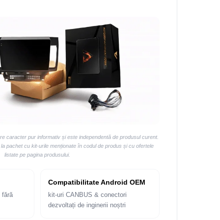
are caracter pur informativ și este independentă de produsul curent.
 pachet cu kit-urile menționate în codul de produs și cu ofertele
listate pe pagina produsului.
Compatibilitate Android OEM
 fără
kit-uri CANBUS & conectori
dezvoltați de inginerii noștri