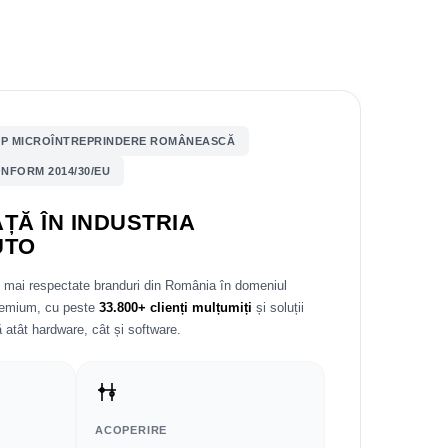
P MICROÎNTREPRINDERE ROMÂNEASCĂ
NFORM 2014/30/EU
ȚĂ ÎN INDUSTRIA
UTO
e mai respectate branduri din România în domeniul
premium, cu peste
33.800+ clienți mulțumiți
și soluții
 atât hardware, cât și software.
ACOPERIRE