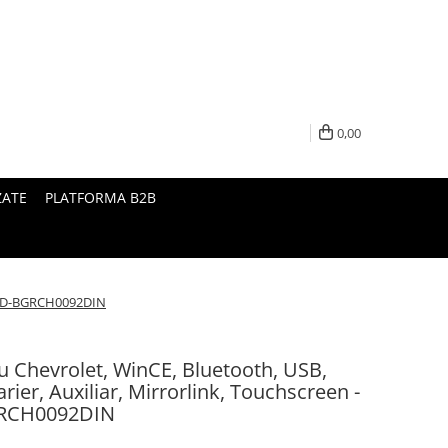
0,00
ZATE
PLATFORMA B2B
0B+AD-BGRCH0092DIN
u Chevrolet, WinCE, Bluetooth, USB,
er, Auxiliar, Mirrorlink, Touchscreen -
RCH0092DIN