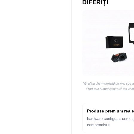
DIFERIȚI
*Grafica din materialul de mai sus 
Produsul dumneavoastră va veni la
Produse premium reale
hardware configurat corect,
compromisuri