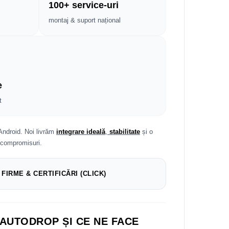
100+ service-uri
montaj & suport național
e
t
Android. Noi livrăm
integrare ideală
,
stabilitate
și o
 compromisuri.
 FIRME & CERTIFICĂRI (CLICK)
 AUTODROP ȘI CE NE FACE