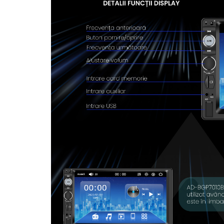
Rame adaptoare Dodge
Rame adaptoare Chrysler
Rame adaptoare Isuzu
Rame adaptoare Subaru
Rame adaptoare Iveco
Rame adaptoare Smart
Rame adaptoare Land Rover
Rame adaptoare Ssangyong
Rame adaptoare Hummer
Camere marșarier auto