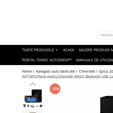
Toate Produsele
Navigații auto dedicate
Navigatii Dedicate
TOATE PRODUSELE
ACASA
GALERIE PRODUSE 
BMW
PORTAL TEHNIC AUTODROP™
MANUALE DE UTILIZA
Volkswagen
Home /
Navigații auto dedicate /
Chevrolet /
Epica 20
Audi
[KIT] MP5 Player pentru Chevrolet, WinCE, Bluetooth, USB,
Mercedes Benz
-10%
Ford
Skoda