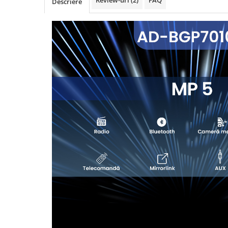
Review-uri
(2)
FAQ
Descriere
Rame adaptoare Daihatsu
Rame adaptoare Mazda
Rame adaptoare Kia
Rame adaptoare Alfa Romeo
Rame adaptoare Nissan
Rame adaptoare Fiat
Rame adaptoare Hyundai
Rame adaptoare Chevrolet
Rame adaptoare Mitsubishi
Rame adaptoare Jeep