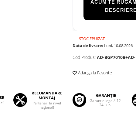
ACUM TE RUGĂM
DESCRIERE
STOC EPUIZAT
Data de livrare:
Luni, 10.08.2026
Cod Produs:
AD-BGP7010B+AD
Adauga la Favorite
RECOMANDARE
GARANȚIE
SE
MONTAJ
Garanţie legală 12-
le!
Parteneri la nivel
24 Luni!
național!