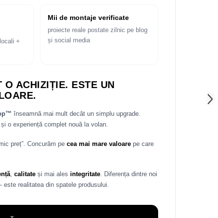
Mii de montaje verificate
proiecte reale postate zilnic pe blog
și social media
locali +
 O ACHIZIȚIE. ESTE UN
LOARE.
rop™
înseamnă mai mult decât un simplu upgrade.
și o experiență complet nouă la volan.
 mic preț”. Concurăm pe
cea mai mare valoare
pe care
ență
,
calitate
și mai ales
integritate
. Diferența dintre noi
— este realitatea din spatele produsului.