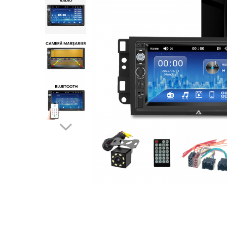
Opel
Dacia
Peugeot
Hyundai
Toyota
Seat
Kia
Chevrolet
Suzuki
Renault