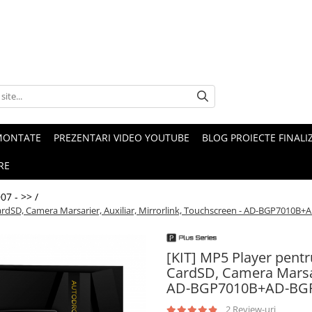
MONTATE
PREZENTARI VIDEO YOUTUBE
BLOG PROIECTE FINALI
RE
07 - >> /
 CardSD, Camera Marsarier, Auxiliar, Mirrorlink, Touchscreen - AD-BGP701
[KIT] MP5 Player pentr
CardSD, Camera Marsari
AD-BGP7010B+AD-BG
2 Review-uri