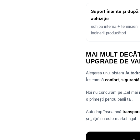
Suport înainte și după
achiziție
echipă internă + tehnicieni 
inginerii producători
MAI MULT DECÂT
UPGRADE DE VA
Alegerea unui sistem
Autod
Înseamnă
confort
,
siguranță
Noi nu concurăm pe „cel mai
o primești pentru banii tăi.
Autodrop înseamnă
transpar
și „alții” nu este marketingul 