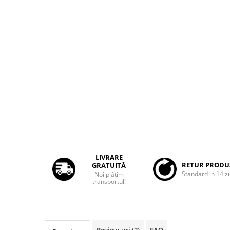
Rame adaptoare Dacia
Rame adaptoare Audi
Rame adaptoare BMW
Rame adaptoare Seat
Rame adaptoare Renault
Rame adaptoare Volvo
Rame adaptoare Honda
LIVRARE
RETUR PRODU
GRATUITĂ
Rame Adaptoare Porsche
Standard in 14 zi
Noi plătim
transportul!
Rame adaptoare Peugeot
Rame adaptoare Citroen