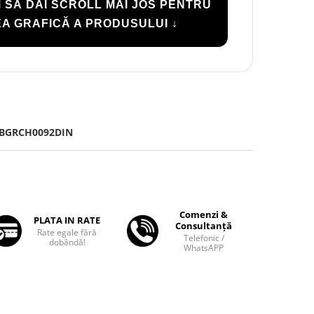
 SĂ DAI SCROLL MAI JOS PENTRU
A GRAFICĂ A PRODUSULUI ↓
-BGRCH0092DIN
Comenzi &
PLATA IN RATE
Consultanță
Rate egale fără
Telefonic /
dobândă!
WhatsAPP