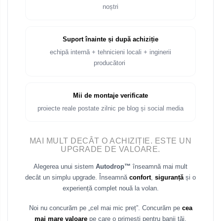
noștri
Suport înainte și după achiziție
echipă internă + tehnicieni locali + inginerii
producători
Mii de montaje verificate
proiecte reale postate zilnic pe blog și social media
MAI MULT DECÂT O ACHIZIȚIE. ESTE UN
UPGRADE DE VALOARE.
Alegerea unui sistem
Autodrop™
înseamnă mai mult
decât un simplu upgrade. Înseamnă
confort
,
siguranță
și o
experiență complet nouă la volan.
Noi nu concurăm pe „cel mai mic preț”. Concurăm pe
cea
mai mare valoare
pe care o primești pentru banii tăi.