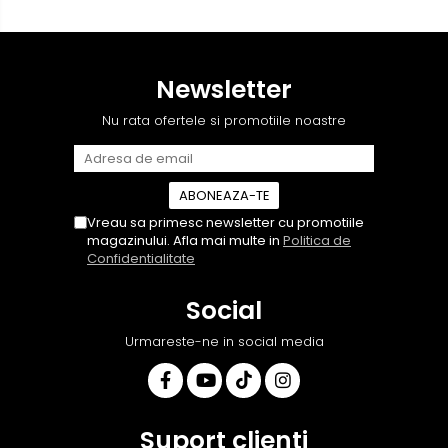
Autodrop, care a fost foarte
deși i-am deranjat în
prietenoasa si dispusa sa
repetate rânduri. Foarte
ajute. M-a indrumat pas cu
serviabili, livrare rapidă,
pas si mi-a atras atentia ca
suport tehnic, totul
Newsletter
nu era conectat cablul de
impecabil, o să revin la ei și
video de la camera OE...
pentru vi...
Nu rata ofertele si promotiile noastre
Vreau sa primesc newsletter cu promotiile
magazinului. Afla mai multe in
Politica de
Confidentialitate
Social
Urmareste-ne in social media
Suport clienti