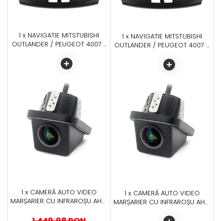
1 x NAVIGATIE MITSTUBISHI
1 x NAVIGATIE MITSTUBISHI
OUTLANDER / PEUGEOT 4007 /
OUTLANDER / PEUGEOT 4007 /
CITROEN C-CROSSER,
CITROEN C-CROSSER,
ANDROID, P-OCTACORE / 2GB
ANDROID, P-OCTACORE / 2GB
RAM + 32GB ROM, 9 INCH -
RAM + 32GB ROM, 9 INCH -
AD-BGP9002+AD-BGRKIT276
AD-BGP9002+AD-BGRKIT276
1 x CAMERĂ AUTO VIDEO
1 x CAMERĂ AUTO VIDEO
MARȘARIER CU INFRAROȘU AHD,
MARȘARIER CU INFRAROȘU AHD,
REZOLUȚIE 1920X1080P, UNGHI
REZOLUȚIE 1920X1080P, UNGHI
DESCHIS 155° - AD-BGCM10-G
1.449,98 RON
DESCHIS 155° - AD-BGCM10-G