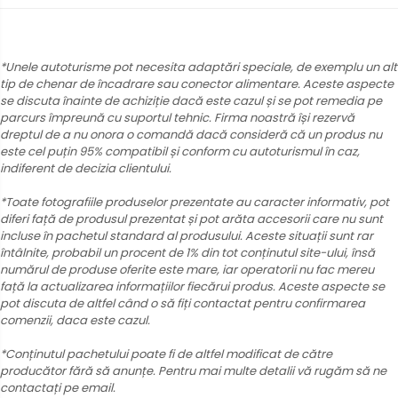
*Unele autoturisme pot necesita adaptări speciale, de exemplu un alt
tip de chenar de încadrare sau conector alimentare. Aceste aspecte
se discuta înainte de achiziție dacă este cazul și se pot remedia pe
parcurs împreună cu suportul tehnic. Firma noastră își rezervă
dreptul de a nu onora o comandă dacă consideră că un produs nu
este cel puțin 95% compatibil și conform cu autoturismul în caz,
indiferent de decizia clientului.
*Toate fotografiile produselor prezentate au caracter informativ, pot
diferi față de produsul prezentat și pot arăta accesorii care nu sunt
incluse în pachetul standard al produsului. Aceste situații sunt rar
întâlnite, probabil un procent de 1% din tot conținutul site-ului, însă
numărul de produse oferite este mare, iar operatorii nu fac mereu
față la actualizarea informațiilor fiecărui produs. Aceste aspecte se
pot discuta de altfel când o să fiți contactat pentru confirmarea
comenzii, daca este cazul.
*Conținutul pachetului poate fi de altfel modificat de către
producător fără să anunțe. Pentru mai multe detalii vă rugăm să ne
contactați pe email.