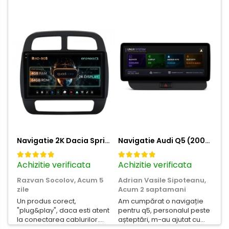
Navigatie 2K Dacia Spring (2021- Prezent), Android, S-Quadcore / 4GB RAM + 64GB ROM, 9.5 Inch - AD-BGS90042K+AD-BGRKIT366V4s
Navigatie Audi Q5 (2009-2017), Linux OS & OEM, MMI 3G, CarPlay & Android Auto Wireless, MirrorLink, Camera AHD, 12.3 Inch - AD-BGAALNXH+AD-BGRKITQ5002
Achizitie verificata
Achizitie verificata
Ac
Razvan Socolov,
Acum 5
Adrian Vasile Sipoteanu,
Eu
zile
Acum 2 saptamani
Per
Un produs corect,
Am cumpărat o navigație
de
"plug&play", daca esti atent
pentru q5, personalul peste
fas
la conectarea cablurilor.
așteptări, m-au ajutat cu
Noroc cu asistenta
informații foarte prompt