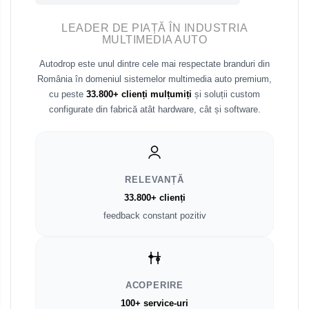
Fiat
LEADER DE PIAȚĂ ÎN INDUSTRIA
Rame adaptoare Dodge
MULTIMEDIA AUTO
Jeep
Rame adaptoare Chrysler
Autodrop este unul dintre cele mai respectate branduri din
România în domeniul sistemelor multimedia auto premium,
Volvo
Rame adaptoare Isuzu
cu peste
33.800+ clienți mulțumiți
și soluții custom
configurate din fabrică atât hardware, cât și software.
Iveco
Rame adaptoare Subaru
Porsche
Rame adaptoare Iveco
RELEVANȚĂ
Ssangyong
Rame adaptoare Smart
33.800+ clienți
feedback constant pozitiv
Daihatsu
Rame adaptoare Land Rover
Dodge
Rame adaptoare Ssangyong
Rame adaptoare Hummer
ACOPERIRE
100+ service-uri