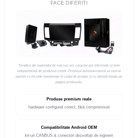
FACE DIFERIȚI
*Grafica din materialul de mai sus are caracter pur informativ și este
independentă de produsul curent. Produsul dumneavoastră va veni la
pachet cu kit-urile menționate în codul de produs și cu ofertele listate pe
pagina produsului.
Produse premium reale
hardware configurat corect, fără compromisuri
Compatibilitate Android OEM
kit-uri CANBUS & conectori dezvoltați de inginerii