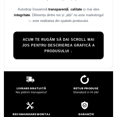
Autodrop înseamnă
transparență
,
calitate
și mai ales
integritate
. Diferența dintre noi și „alții” nu este marketingul
— este realitatea din spatele produsului.
ACUM TE RUGĂM SĂ DAI SCROLL MAI
JOS PENTRU DESCRIEREA GRAFICĂ A
PRODUSULUI ↓
LIVRARE GRATUITĂ
RETUR PRODUSE
Noi plătim transportul!
Standard in 14 zile!
RECOMANDARE MONTAJ
GARANȚIE