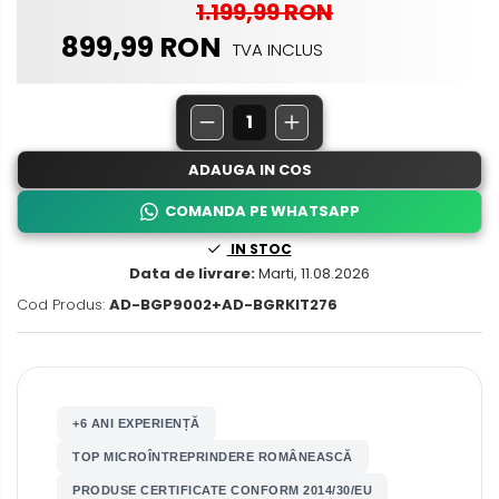
1.199,99 RON
Nissan
Rame adaptoare Daihatsu
899,99 RON
TVA INCLUS
Mitsubishi
Rame adaptoare Mazda
Land Rover
Rame adaptoare Kia
Mazda
ADAUGA IN COS
Rame adaptoare Alfa Romeo
COMANDA PE WHATSAPP
Honda
Rame adaptoare Nissan
IN STOC
Data de livrare:
Marti, 11.08.2026
Citroen
Rame adaptoare Fiat
Cod Produs:
AD-BGP9002+AD-BGRKIT276
Isuzu
Rame adaptoare Hyundai
Chrysler
Rame adaptoare Chevrolet
+6 ANI EXPERIENȚĂ
Subaru
Rame adaptoare Mitsubishi
TOP MICROÎNTREPRINDERE ROMÂNEASCĂ
Smart
PRODUSE CERTIFICATE CONFORM 2014/30/EU
Rame adaptoare Jeep