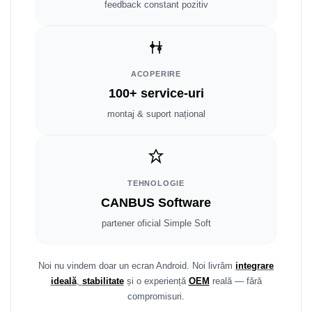
Fiat
Rame adaptoare Dodge
feedback constant pozitiv
Jeep
Rame adaptoare Chrysler
Volvo
Rame adaptoare Isuzu
ACOPERIRE
100+ service-uri
Iveco
Rame adaptoare Subaru
montaj & suport național
Porsche
Rame adaptoare Iveco
Ssangyong
Rame adaptoare Smart
TEHNOLOGIE
Daihatsu
Rame adaptoare Land Rover
CANBUS Software
partener oficial Simple Soft
Dodge
Rame adaptoare Ssangyong
Rame adaptoare Hummer
Noi nu vindem doar un ecran Android. Noi livrăm
integrare
ideală
,
stabilitate
și o experiență
OEM
reală — fără
compromisuri.