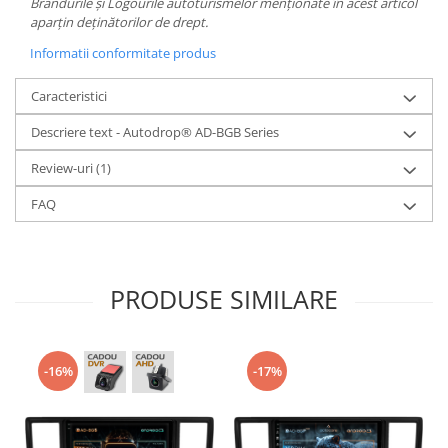
Brandurile și Logourile autoturismelor menționate în acest articol
aparțin deținătorilor de drept.
Informatii conformitate produs
Caracteristici
Descriere text - Autodrop® AD-BGB Series
Review-uri
(1)
FAQ
PRODUSE SIMILARE
-16%
-17%