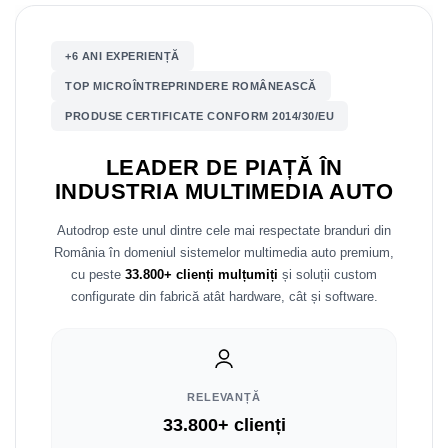
Mitsubishi
Rame adaptoare Mazda
+6 ANI EXPERIENȚĂ
Land Rover
Rame adaptoare Kia
TOP MICROÎNTREPRINDERE ROMÂNEASCĂ
PRODUSE CERTIFICATE CONFORM 2014/30/EU
Mazda
Rame adaptoare Alfa Romeo
LEADER DE PIAȚĂ ÎN
Honda
Rame adaptoare Nissan
INDUSTRIA MULTIMEDIA AUTO
Citroen
Rame adaptoare Fiat
Autodrop este unul dintre cele mai respectate branduri din
România în domeniul sistemelor multimedia auto premium,
Isuzu
Rame adaptoare Hyundai
cu peste
33.800+ clienți mulțumiți
și soluții custom
configurate din fabrică atât hardware, cât și software.
Chrysler
Rame adaptoare Chevrolet
Subaru
Rame adaptoare Mitsubishi
RELEVANȚĂ
Smart
Rame adaptoare Jeep
33.800+ clienți