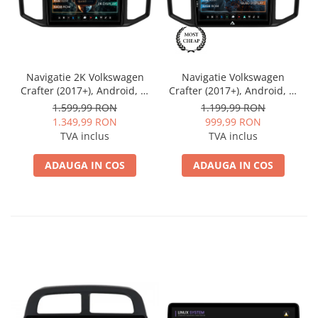
Navigatie 2K Volkswagen
Navigatie Volkswagen
Crafter (2017+), Android, S-
Crafter (2017+), Android, P-
Quadcore / 4GB RAM +
Octacore / 2GB RAM + 32GB
1.599,99 RON
1.199,99 RON
64GB ROM, 10.36 Inch - AD-
ROM, 10.1 Inch - AD-
1.349,99 RON
999,99 RON
BGS100042K+AD-BGRKIT056
BGP10002+AD-BGRKIT056
TVA inclus
TVA inclus
ADAUGA IN COS
ADAUGA IN COS