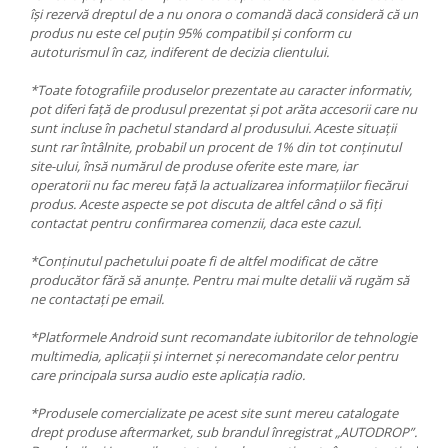
își rezervă dreptul de a nu onora o comandă dacă consideră că un
produs nu este cel puțin 95% compatibil și conform cu
autoturismul în caz, indiferent de decizia clientului.
*Toate fotografiile produselor prezentate au caracter informativ,
pot diferi față de produsul prezentat și pot arăta accesorii care nu
sunt incluse în pachetul standard al produsului. Aceste situații
sunt rar întâlnite, probabil un procent de 1% din tot conținutul
site-ului, însă numărul de produse oferite este mare, iar
operatorii nu fac mereu față la actualizarea informațiilor fiecărui
produs. Aceste aspecte se pot discuta de altfel când o să fiți
contactat pentru confirmarea comenzii, daca este cazul.
*Conținutul pachetului poate fi de altfel modificat de către
producător fără să anunțe. Pentru mai multe detalii vă rugăm să
ne contactați pe email.
*Platformele Android sunt recomandate iubitorilor de tehnologie
multimedia, aplicații și internet și nerecomandate celor pentru
care principala sursa audio este aplicația radio.
*Produsele comercializate pe acest site sunt mereu catalogate
drept produse aftermarket, sub brandul înregistrat „AUTODROP”.