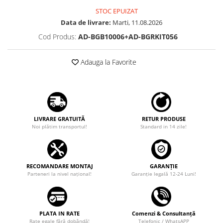
STOC EPUIZAT
Data de livrare:
Marti, 11.08.2026
Cod Produs:
AD-BGB10006+AD-BGRKIT056
Adauga la Favorite
LIVRARE GRATUITĂ
RETUR PRODUSE
Noi plătim transportul!
Standard in 14 zile!
RECOMANDARE MONTAJ
GARANȚIE
Parteneri la nivel național!
Garanţie legală 12-24 Luni!
PLATA IN RATE
Comenzi & Consultanță
Rate egale fără dobândă!
Telefonic / WhatsAPP