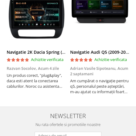
Navigatie 2K Dacia Spring (2021- Prezent), Android, S-Quadcore / 4GB RAM + 64GB ROM, 9.5 Inch - AD-BGS90042K+AD-BGRKIT366V4s
Navigatie Audi Q5 (2009-2017), Linux OS & OEM, MMI 3G, CarPlay & Android Auto Wireless, MirrorLink, Camera AHD, 12.3 Inch - AD-BGAALNXH+AD-BGRKITQ5002
Achizitie verificata
Achizitie verificata
Razvan Socolov,
Acum 4 zile
Adrian Vasile Sipoteanu,
Acum
E
2 saptamani
Un produs corect, "plug&play",
P
daca esti atent la conectarea
Am cumpărat o navigație pentru
d
cablurilor. Noroc cu asistenta
q5, personalul peste așteptări,
f
Autodrop, care a fost foarte
m-au ajutat cu informații foarte
prietenoasa si dispusa sa ajute.
prompt deși i-am deranjat în
M-a indrumat pas cu pas si mi-a
repetate rânduri. Foarte
atras atentia ca nu era conectat
serviabili, livrare rapidă, suport
cablul de video de la camera
tehnic, totul impecabil, o să revin
NEWSLETTER
OE...
la ei și pentru vi...
Nu rata ofertele si promotiile noastre