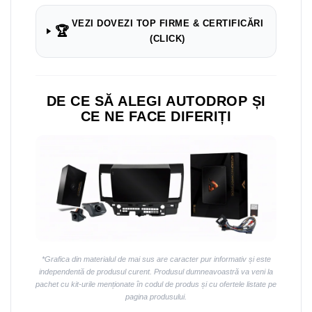
VEZI DOVEZI TOP FIRME & CERTIFICĂRI
🏆
(CLICK)
DE CE SĂ ALEGI AUTODROP ȘI
CE NE FACE DIFERIȚI
*Grafica din materialul de mai sus are caracter pur informativ și este
independentă de produsul curent. Produsul dumneavoastră va veni la
pachet cu kit-urile menționate în codul de produs și cu ofertele listate pe
pagina produsului.