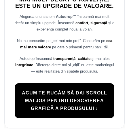
ESTE UN UPGRADE DE VALOARE.
Alegerea unui sistem
Autodrop™
înseamnă mai mult
decât un simplu upgrade. Înseamnă
confort
,
siguranță
și o
experiență complet nouă la volan.
Noi nu concurăm pe „cel mai mic preț”. Concurăm pe
cea
mai mare valoare
pe care o primești pentru banii tăi.
Autodrop înseamnă
transparență
,
calitate
și mai ales
integritate
. Diferența dintre noi și „alții” nu este marketingul
— este realitatea din spatele produsului.
ACUM TE RUGĂM SĂ DAI SCROLL
MAI JOS PENTRU DESCRIEREA
GRAFICĂ A PRODUSULUI ↓