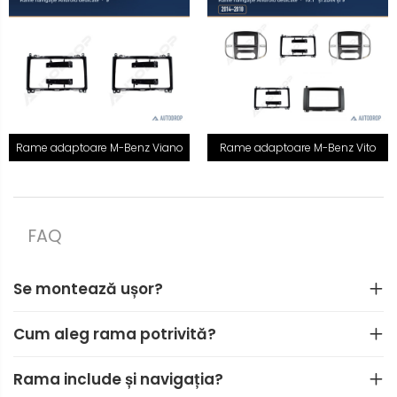
Rame adaptoare M-Benz Viano
Rame adaptoare M-Benz Vito
FAQ
Se montează ușor?
Cum aleg rama potrivită?
Rama include și navigația?