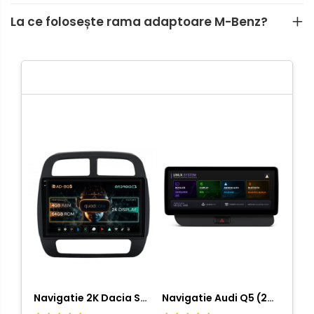
La ce folosește rama adaptoare M-Benz?
Navigatie 2K Dacia Spring (2021- Prezent), Android, S-Quadcore / 4GB RAM + 64GB ROM, 9.5 Inch - AD-BGS90042K+AD-BGRKIT366V4s
Navigatie Audi Q5 (2009-2017), Linux OS & OEM, MMI 3G, CarPlay & Android Auto Wireless, MirrorLink, Camera AHD, 12.3 Inch - AD-BGAALNXH+AD-BGRKITQ5002