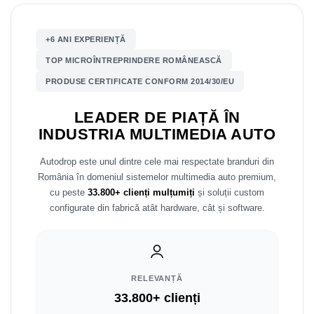
Mitsubishi
Rame adaptoare Mazda
+6 ANI EXPERIENȚĂ
Land Rover
Rame adaptoare Kia
TOP MICROÎNTREPRINDERE ROMÂNEASCĂ
PRODUSE CERTIFICATE CONFORM 2014/30/EU
Mazda
Rame adaptoare Alfa Romeo
LEADER DE PIAȚĂ ÎN
Honda
Rame adaptoare Nissan
INDUSTRIA MULTIMEDIA AUTO
Citroen
Rame adaptoare Fiat
Autodrop este unul dintre cele mai respectate branduri din
România în domeniul sistemelor multimedia auto premium,
Isuzu
Rame adaptoare Hyundai
cu peste
33.800+ clienți mulțumiți
și soluții custom
configurate din fabrică atât hardware, cât și software.
Chrysler
Rame adaptoare Chevrolet
Subaru
Rame adaptoare Mitsubishi
RELEVANȚĂ
Smart
Rame adaptoare Jeep
33.800+ clienți