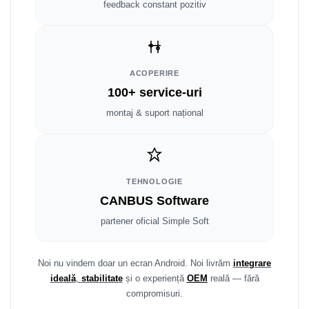
Fiat
Rame adaptoare Dodge
feedback constant pozitiv
Jeep
Rame adaptoare Chrysler
Volvo
Rame adaptoare Isuzu
ACOPERIRE
100+ service-uri
Iveco
Rame adaptoare Subaru
montaj & suport național
Porsche
Rame adaptoare Iveco
Ssangyong
Rame adaptoare Smart
TEHNOLOGIE
Daihatsu
Rame adaptoare Land Rover
CANBUS Software
partener oficial Simple Soft
Dodge
Rame adaptoare Ssangyong
Rame adaptoare Hummer
Noi nu vindem doar un ecran Android. Noi livrăm
integrare
ideală
,
stabilitate
și o experiență
OEM
reală — fără
compromisuri.