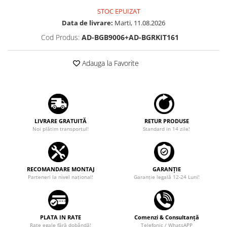
STOC EPUIZAT
Data de livrare:
Marti, 11.08.2026
Cod Produs:
AD-BGB9006+AD-BGRKIT161
Adauga la Favorite
LIVRARE GRATUITĂ
RETUR PRODUSE
Noi plătim transportul!
Standard in 14 zile!
RECOMANDARE MONTAJ
GARANȚIE
Parteneri la nivel național!
Garanţie legală 12-24 Luni!
PLATA IN RATE
Comenzi & Consultanță
Rate egale fără dobândă!
Telefonic / WhatsAPP