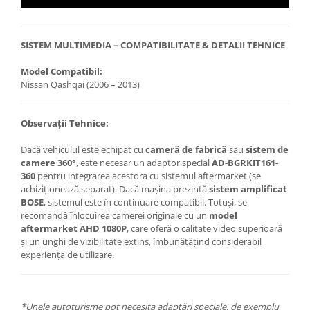
SISTEM MULTIMEDIA – COMPATIBILITATE & DETALII TEHNICE
Model Compatibil:
Nissan Qashqai (2006 – 2013)
Observații Tehnice:
Dacă vehiculul este echipat cu
cameră de fabrică
sau
sistem de
camere 360°
, este necesar un adaptor special
AD-BGRKIT161-
360
pentru integrarea acestora cu sistemul aftermarket (se
achiziționează separat). Dacă mașina prezintă
sistem amplificat
BOSE
, sistemul este în continuare compatibil. Totuși, se
recomandă înlocuirea camerei originale cu un
model
aftermarket AHD 1080P
, care oferă o calitate video superioară
și un unghi de vizibilitate extins, îmbunătățind considerabil
experiența de utilizare.
*Unele autoturisme pot necesita adaptări speciale, de exemplu