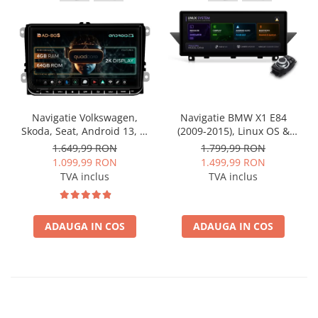
Navigatie Volkswagen,
Navigatie BMW X1 E84
Skoda, Seat, Android 13, S-
(2009-2015), Linux OS &
Quadcore / 4GB RAM +
OEM, Varianta iDrive,
1.649,99 RON
1.799,99 RON
64GB ROM, 9 Inch - AD-
CarPlay & Android Auto
1.099,99 RON
1.499,99 RON
BGSW94L
Wireless, MirrorLink,
TVA inclus
TVA inclus
Camera AHD, 12.3 Inch -
AD-BGBMLNX12+AD-
BGRKITBM004
ADAUGA IN COS
ADAUGA IN COS