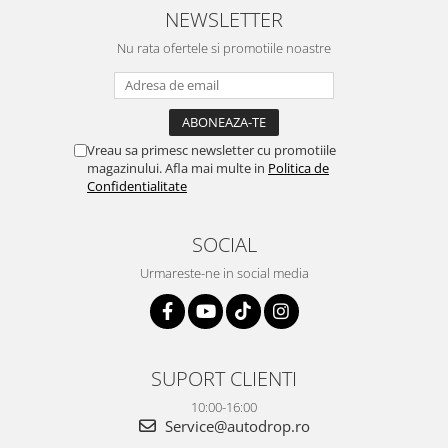
cablul de video de la camera
tehnic, totul impecabil, o să revin
NEWSLETTER
OE...
la ei și pentru vi...
Nu rata ofertele si promotiile noastre
Vreau sa primesc newsletter cu promotiile
magazinului. Afla mai multe in
Politica de
Confidentialitate
SOCIAL
Urmareste-ne in social media
SUPORT CLIENTI
10:00-16:00
Service@autodrop.ro