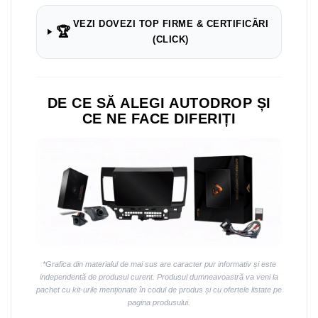
VEZI DOVEZI TOP FIRME & CERTIFICĂRI
🏆
(CLICK)
DE CE SĂ ALEGI AUTODROP ȘI
CE NE FACE DIFERIȚI
*Grafica din materialul de mai sus are caracter pur informativ și este
independentă de produsul curent. Produsul dumneavoastră va veni la
pachet cu kit-urile menționate în codul de produs și cu ofertele listate pe
pagina produsului.