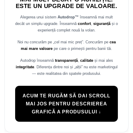
ESTE UN UPGRADE DE VALOARE.
Alegerea unui sistem
Autodrop™
înseamnă mai mult
decât un simplu upgrade. Înseamnă
confort
,
siguranță
și o
experiență complet nouă la volan.
Noi nu concurăm pe „cel mai mic preț”. Concurăm pe
cea
mai mare valoare
pe care o primești pentru banii tăi.
Autodrop înseamnă
transparență
,
calitate
și mai ales
integritate
. Diferența dintre noi și „alții” nu este marketingul
— este realitatea din spatele produsului.
ACUM TE RUGĂM SĂ DAI SCROLL
MAI JOS PENTRU DESCRIEREA
GRAFICĂ A PRODUSULUI ↓