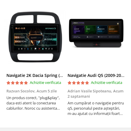
Navigatie 2K Dacia Spring (2021- Prezent), Android, S-Quadcore / 4GB RAM + 64GB ROM, 9.5 Inch - AD-BGS90042K+AD-BGRKIT366V4s
Navigatie Audi Q5 (2009-2017), Linux OS & OEM, MMI 3G, CarPlay & Android Auto Wireless, MirrorLink, Camera AHD, 12.3 Inch - AD-BGAALNXH+AD-BGRKITQ5002
Achizitie verificata
Achizitie verificata
Razvan Socolov,
Acum 5 zile
Adrian Vasile Sipoteanu,
Acum
E
2 saptamani
Un produs corect, "plug&play",
P
daca esti atent la conectarea
Am cumpărat o navigație pentru
d
cablurilor. Noroc cu asistenta
q5, personalul peste așteptări,
f
Autodrop, care a fost foarte
m-au ajutat cu informații foarte
prietenoasa si dispusa sa ajute.
prompt deși i-am deranjat în
M-a indrumat pas cu pas si mi-a
repetate rânduri. Foarte
atras atentia ca nu era conectat
serviabili, livrare rapidă, suport