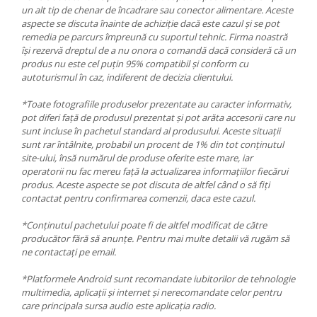
un alt tip de chenar de încadrare sau conector alimentare. Aceste
aspecte se discuta înainte de achiziție dacă este cazul și se pot
remedia pe parcurs împreună cu suportul tehnic. Firma noastră
își rezervă dreptul de a nu onora o comandă dacă consideră că un
produs nu este cel puțin 95% compatibil și conform cu
autoturismul în caz, indiferent de decizia clientului.
*Toate fotografiile produselor prezentate au caracter informativ,
pot diferi față de produsul prezentat și pot arăta accesorii care nu
sunt incluse în pachetul standard al produsului. Aceste situații
sunt rar întâlnite, probabil un procent de 1% din tot conținutul
site-ului, însă numărul de produse oferite este mare, iar
operatorii nu fac mereu față la actualizarea informațiilor fiecărui
produs. Aceste aspecte se pot discuta de altfel când o să fiți
contactat pentru confirmarea comenzii, daca este cazul.
*Conținutul pachetului poate fi de altfel modificat de către
producător fără să anunțe. Pentru mai multe detalii vă rugăm să
ne contactați pe email.
*Platformele Android sunt recomandate iubitorilor de tehnologie
multimedia, aplicații și internet și nerecomandate celor pentru
care principala sursa audio este aplicația radio.