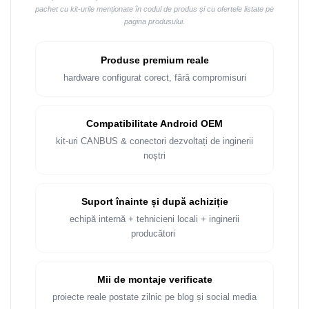
pachet cu kit-urile menționate în codul de produs și cu ofertele listate pe
pagina produsului.
Produse premium reale
hardware configurat corect, fără compromisuri
Compatibilitate Android OEM
kit-uri CANBUS & conectori dezvoltați de inginerii
noștri
Suport înainte și după achiziție
echipă internă + tehnicieni locali + inginerii
producători
Mii de montaje verificate
proiecte reale postate zilnic pe blog și social media