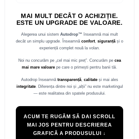
MAI MULT DECÂT O ACHIZIȚIE.
ESTE UN UPGRADE DE VALOARE.
Alegerea unui sistem
Autodrop™
înseamnă mai mult
decât un simplu upgrade. Înseamnă
confort
,
siguranță
și o
experiență complet nouă la volan.
Noi nu concurăm pe „cel mai mic preț”. Concurăm pe
cea
mai mare valoare
pe care o primești pentru banii tăi.
Autodrop înseamnă
transparență
,
calitate
și mai ales
integritate
. Diferența dintre noi și „alții” nu este marketingul
— este realitatea din spatele produsului.
ACUM TE RUGĂM SĂ DAI SCROLL
MAI JOS PENTRU DESCRIEREA
GRAFICĂ A PRODUSULUI ↓