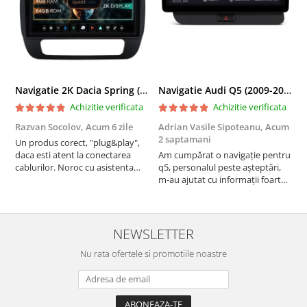
Navigatie 2K Dacia Spring (2021- Prezent), Android, S-Quadcore / 4GB RAM + 64GB ROM, 9.5 Inch - AD-BGS90042K+AD-BGRKIT366V4s
Navigatie Audi Q5 (2009-2017), Linux OS & OEM, MMI 3G, CarPlay & Android Auto Wireless, MirrorLink, Camera AHD, 12.3 Inch - AD-BGAALNXH+AD-BGRKITQ5002
Achizitie verificata
Achizitie verificata
Razvan Socolov,
Acum 6 zile
Adrian Vasile Sipoteanu,
Acum
E
2 saptamani
Un produs corect, "plug&play",
P
daca esti atent la conectarea
Am cumpărat o navigație pentru
d
cablurilor. Noroc cu asistenta
q5, personalul peste așteptări,
f
Autodrop, care a fost foarte
m-au ajutat cu informații foarte
prietenoasa si dispusa sa ajute.
prompt deși i-am deranjat în
M-a indrumat pas cu pas si mi-a
repetate rânduri. Foarte
atras atentia ca nu era conectat
serviabili, livrare rapidă, suport
cablul de video de la camera
tehnic, totul impecabil, o să revin
NEWSLETTER
OE...
la ei și pentru vi...
Nu rata ofertele si promotiile noastre