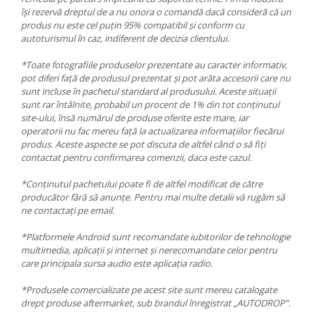
își rezervă dreptul de a nu onora o comandă dacă consideră că un
produs nu este cel puțin 95% compatibil și conform cu
autoturismul în caz, indiferent de decizia clientului.
*Toate fotografiile produselor prezentate au caracter informativ,
pot diferi față de produsul prezentat și pot arăta accesorii care nu
sunt incluse în pachetul standard al produsului. Aceste situații
sunt rar întâlnite, probabil un procent de 1% din tot conținutul
site-ului, însă numărul de produse oferite este mare, iar
operatorii nu fac mereu față la actualizarea informațiilor fiecărui
produs. Aceste aspecte se pot discuta de altfel când o să fiți
contactat pentru confirmarea comenzii, daca este cazul.
*Conținutul pachetului poate fi de altfel modificat de către
producător fără să anunțe. Pentru mai multe detalii vă rugăm să
ne contactați pe email.
*Platformele Android sunt recomandate iubitorilor de tehnologie
multimedia, aplicații și internet și nerecomandate celor pentru
care principala sursa audio este aplicația radio.
*Produsele comercializate pe acest site sunt mereu catalogate
drept produse aftermarket, sub brandul înregistrat „AUTODROP”.