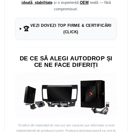
ideală
,
stabilitate
și o experiență
OEM
reală — fără
compromisuri.
VEZI DOVEZI TOP FIRME & CERTIFICĂRI
🏆
(CLICK)
DE CE SĂ ALEGI AUTODROP ȘI
CE NE FACE DIFERIȚI
*Grafica din materialul de mai sus are caracter pur informativ și este
independentă de produsul curent. Produsul dumneavoastră va veni la