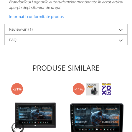
Brandurile și Logourile autoturismelor menționate în acest articol
aparțin deținătorilor de drept.
Informatii conformitate produs
Review-uri
(1)
FAQ
PRODUSE SIMILARE
-21%
-11%