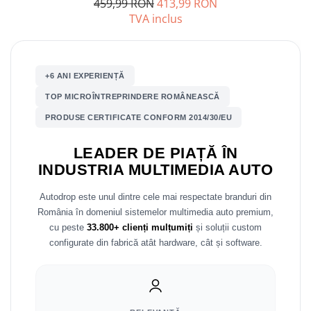
459,99 RON
413,99 RON
TVA inclus
Mitsubishi
Rame adaptoare Mazda
Land Rover
Rame adaptoare Kia
+6 ANI EXPERIENȚĂ
Mazda
Rame adaptoare Alfa Romeo
TOP MICROÎNTREPRINDERE ROMÂNEASCĂ
PRODUSE CERTIFICATE CONFORM 2014/30/EU
Honda
Rame adaptoare Nissan
LEADER DE PIAȚĂ ÎN
Citroen
Rame adaptoare Fiat
INDUSTRIA MULTIMEDIA AUTO
Isuzu
Rame adaptoare Hyundai
Autodrop este unul dintre cele mai respectate branduri din
România în domeniul sistemelor multimedia auto premium,
Chrysler
Rame adaptoare Chevrolet
cu peste
33.800+ clienți mulțumiți
și soluții custom
configurate din fabrică atât hardware, cât și software.
Subaru
Rame adaptoare Mitsubishi
Smart
Rame adaptoare Jeep