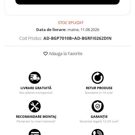
STOC EPUIZAT
Data de livrare:
maine, 11.08.2026
Cod Produs:
AD-BGP7010B+AD-BGRFI0262DIN
Adauga la Favorite
LIVRARE GRATUITĂ
RETUR PRODUSE
Noi plătim transportul!
Standard in 14 zile!
RECOMANDARE MONTAJ
GARANȚIE
Parteneri la nivel național!
Garanţie legală 12-24 Luni!