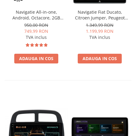
Navigatie All-in-one,
Navigatie Fiat Ducato,
Android, Octacore, 2GB
Citroen Jumper, Peugeot
RAM & 32GB ROM, 7 Inch -
Boxer, Android, E-Octacore
950,00 RON
1.349,99 RON
AD-BGP1002
/ 2GB RAM + 32GB ROM, 9
749,99 RON
1.199,99 RON
Inch - AD-BGE9002+AD-
TVA inclus
TVA inclus
BGRKIT355
ADAUGA IN COS
ADAUGA IN COS