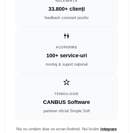
Fiat
Rame adaptoare Dodge
RELEVANȚĂ
33.800+ clienți
Jeep
Rame adaptoare Chrysler
feedback constant pozitiv
Volvo
Rame adaptoare Isuzu
Iveco
Rame adaptoare Subaru
ACOPERIRE
Porsche
Rame adaptoare Iveco
100+ service-uri
montaj & suport național
Ssangyong
Rame adaptoare Smart
Daihatsu
Rame adaptoare Land Rover
TEHNOLOGIE
Dodge
Rame adaptoare Ssangyong
CANBUS Software
Rame adaptoare Hummer
partener oficial Simple Soft
Noi nu vindem doar un ecran Android. Noi livrăm
integrare