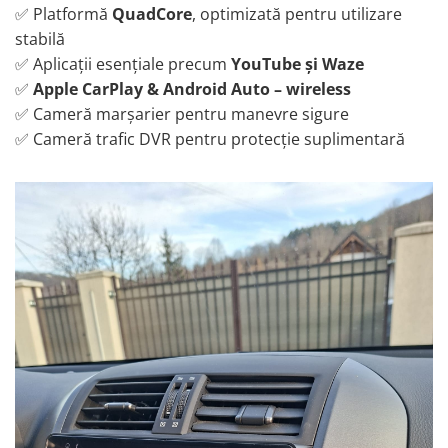
Smart
✅ Platformă
QuadCore
, optimizată pentru utilizare
stabilă
Fiat
✅ Aplicații esențiale precum
YouTube și Waze
✅
Apple CarPlay & Android Auto – wireless
Jeep
✅ Cameră marșarier pentru manevre sigure
✅ Cameră trafic DVR pentru protecție suplimentară
Volvo
Iveco
Porsche
Ssangyong
Daihatsu
Dodge
Navigații auto universale