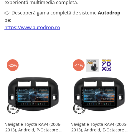
experiență multimedia completă.
Rame adaptoare Dodge
👉 Descoperă gama completă de sisteme
Autodrop
pe:
Rame adaptoare Chrysler
https://www.autodrop.ro
Rame adaptoare Isuzu
Rame adaptoare Subaru
Rame adaptoare Iveco
-25%
-11%
Rame adaptoare Smart
Rame adaptoare Land Rover
Rame adaptoare Ssangyong
Rame adaptoare Hummer
Navigatie Toyota RAV4 (2006-
Navigatie Toyota RAV4 (2005-
Camere marșarier auto
2013), Android, P-Octacore /
2013), Android, E-Octacore /