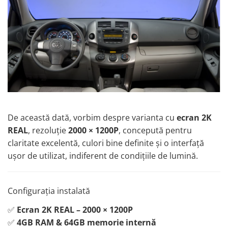
Nissan
Mitsubishi
Land Rover
Mazda
Honda
De această dată, vorbim despre varianta cu
ecran 2K
REAL
, rezoluție
2000 × 1200P
, concepută pentru
Citroen
claritate excelentă, culori bine definite și o interfață
ușor de utilizat, indiferent de condițiile de lumină.
Isuzu
Chrysler
Configurația instalată
✅
Ecran 2K REAL – 2000 × 1200P
Subaru
✅
4GB RAM & 64GB memorie internă