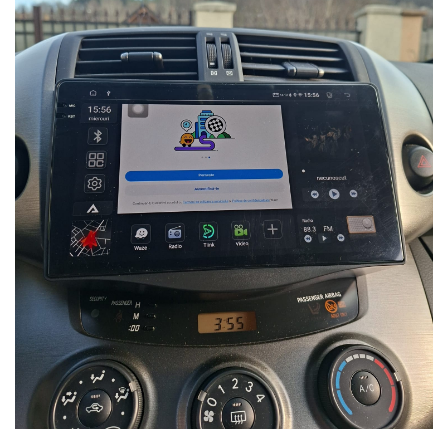
Rame adaptoare Dacia
Rame adaptoare Audi
Rame adaptoare BMW
Rame adaptoare Seat
Rame adaptoare Renault
Rame adaptoare Volvo
Rame adaptoare Honda
Rame Adaptoare Porsche
Rame adaptoare Peugeot
Rame adaptoare Citroen