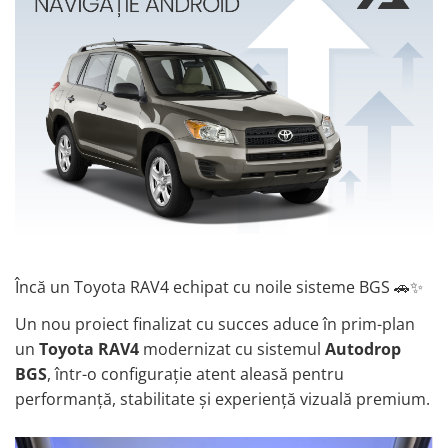
Opel
Dacia
Peugeot
Hyundai
Toyota
Seat
Încă un Toyota RAV4 echipat cu noile sisteme BGS 🚗✨
Kia
Un nou proiect finalizat cu succes aduce în prim-plan
un
Toyota RAV4
modernizat cu sistemul
Autodrop
Chevrolet
BGS
, într-o configurație atent aleasă pentru
performanță, stabilitate și experiență vizuală premium.
Suzuki
Renault