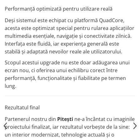
Rame adaptoare Daihatsu
Performanță optimizată pentru utilizare reală
Deși sistemul este echipat cu platformă QuadCore,
Rame adaptoare Mazda
acesta este optimizat special pentru rularea aplicațiilor
multimedia esențiale, navigație și conectivitate zilnică.
Rame adaptoare Kia
Interfața este fluidă, iar experiența generală este
Rame adaptoare Alfa Romeo
stabilă și adaptată nevoilor reale ale utilizatorului.
Scopul acestui upgrade nu este doar adăugarea unui
Rame adaptoare Nissan
ecran nou, ci oferirea unui echilibru corect între
performanță, funcționalitate și fiabilitate pe termen
Rame adaptoare Fiat
lung.
Rame adaptoare Hyundai
Rezultatul final
Rame adaptoare Chevrolet
Partenerul nostru din
Pitești
ne-a încântat cu imaginile
Rame adaptoare Mitsubishi
proiectului finalizat, iar rezultatul vorbește de la sine:
un interior modernizat, tehnologie actuală și o
Rame adaptoare Jeep