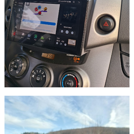
Navigații auto universale
Navigații universale 2DIN
Navigații universale 1DIN
Rame adaptoare auto
Rame adaptoare auto
Rame adaptoare Volkswagen
Rame adaptoare Ford
Rame adaptoare M-Benz
Rame adaptoare Opel
Rame adaptoare Skoda
Rame adaptoare Suzuki