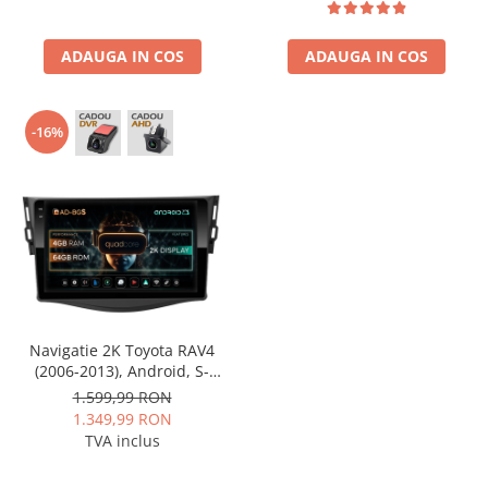
Conectică Kia
ADAUGA IN COS
ADAUGA IN COS
Conectică Hyundai
-16%
Conectică Mitsubishi
Lumini ambientale
Navigatie 2K Toyota RAV4
(2006-2013), Android, S-
Quadcore / 4GB RAM + 64GB
1.599,99 RON
ROM, 9.5 Inch - AD-
1.349,99 RON
BGS90042K+AD-BGRKIT096
TVA inclus