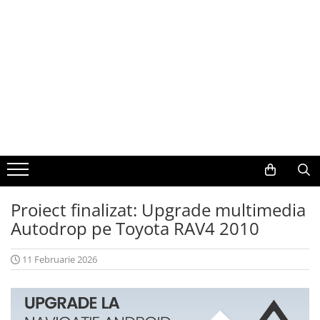
Toate Produsele
Navigații auto dedicate
Navigatii Dedicate
BMW
Volkswagen
Proiect finalizat: Upgrade multimedia
Audi
Autodrop pe Toyota RAV4 2010
Mercedes Benz
11 Februarie 2026
Ford
Skoda