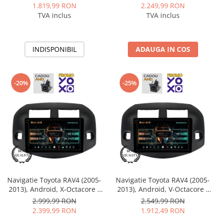
Inch - AD-BGB10006+AD-
Inch - AD-BGZ10008+AD-
1.819,99 RON
2.249,99 RON
Camere Renault
BGRKIT069B
BGRKIT069B
TVA inclus
TVA inclus
Camere Fiat
INDISPONIBIL
ADAUGA IN COS
Camere Citroen
Camere Peugeot
-20%
-25%
Camere Fiat
Camere înregistrare trafic
Accesorii multimedia
Conectică Auto
Navigatie Toyota RAV4 (2005-
Navigatie Toyota RAV4 (2005-
Conectică Auto
2013), Android, X-Octacore /
2013), Android, V-Octacore /
8GB RAM + 256GB ROM, 10.36
4GB RAM + 64GB ROM, 10.36
2.999,99 RON
2.549,99 RON
Conectică Audi
Inch - AD-BGX10008+AD-
Inch - AD-BGV10004+AD-
2.399,99 RON
1.912,49 RON
BGRKIT069B
BGRKIT069B