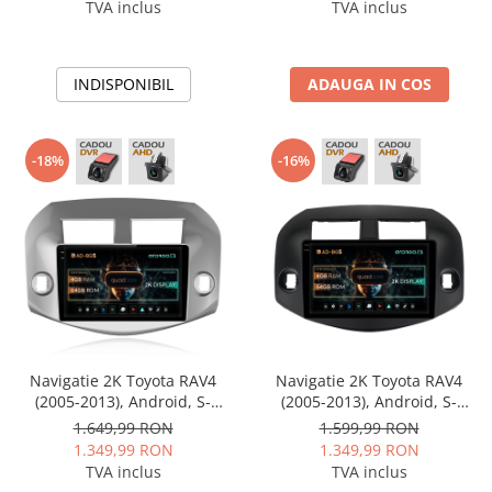
TVA inclus
TVA inclus
Conectică BMW
Conectică Volkswagen
INDISPONIBIL
ADAUGA IN COS
Conectică Mercedes Benz
-18%
-16%
Conectică Ford
Conectică Opel
Conectică Skoda
Conectică Honda
Navigatie 2K Toyota RAV4
Navigatie 2K Toyota RAV4
Conectică Chevrolet
(2005-2013), Android, S-
(2005-2013), Android, S-
Quadcore / 4GB RAM + 64GB
Quadcore / 4GB RAM + 64GB
1.649,99 RON
1.599,99 RON
Conectică Suzuki
ROM, 10.36 Inch - AD-
ROM, 10.36 Inch - AD-
1.349,99 RON
1.349,99 RON
BGS100042K+AD-BGRKIT069A
BGS100042K+AD-BGRKIT069B
TVA inclus
TVA inclus
Conectică Renault