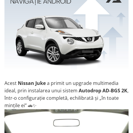
Opel
Dacia
Peugeot
Hyundai
Toyota
Seat
Acest
Nissan Juke
a primit un upgrade multimedia
ideal, prin instalarea unui sistem
Autodrop AD-BGS 2K
,
Kia
într-o configurație completă, echilibrată și „în toate
mințile ei” 🚗✨
Chevrolet
Suzuki
Renault