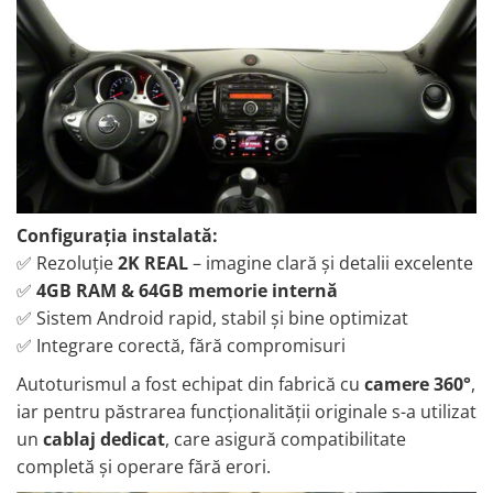
Nissan
Mitsubishi
Land Rover
Mazda
Configurația instalată:
Honda
✅ Rezoluție
2K REAL
– imagine clară și detalii excelente
✅
4GB RAM & 64GB memorie internă
Citroen
✅ Sistem Android rapid, stabil și bine optimizat
✅ Integrare corectă, fără compromisuri
Isuzu
Autoturismul a fost echipat din fabrică cu
camere 360°
,
Chrysler
iar pentru păstrarea funcționalității originale s-a utilizat
un
cablaj dedicat
, care asigură compatibilitate
Subaru
completă și operare fără erori.