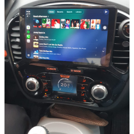
Rame adaptoare Dacia
Rame adaptoare Audi
Rame adaptoare BMW
Rame adaptoare Seat
Rame adaptoare Renault
Rame adaptoare Volvo
Rame adaptoare Honda
Rame Adaptoare Porsche
Rame adaptoare Peugeot
Rame adaptoare Citroen