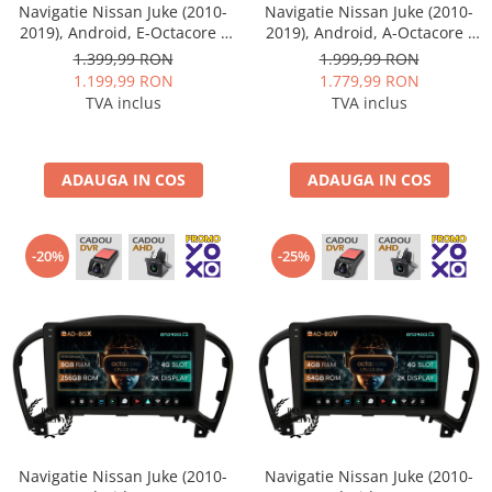
Navigatie Nissan Juke (2010-
Navigatie Nissan Juke (2010-
2019), Android, E-Octacore /
2019), Android, A-Octacore /
Conectică Kia
2GB RAM + 32GB ROM, 9 Inch
4GB RAM + 64GB ROM, 9 Inch
1.399,99 RON
1.999,99 RON
- AD-BGE9002+AD-BGRKIT168
- AD-BGA9004+AD-BGRKIT168
1.199,99 RON
1.779,99 RON
Conectică Hyundai
TVA inclus
TVA inclus
Conectică Mitsubishi
ADAUGA IN COS
ADAUGA IN COS
Lumini ambientale
-20%
-25%
Navigatie Nissan Juke (2010-
Navigatie Nissan Juke (2010-