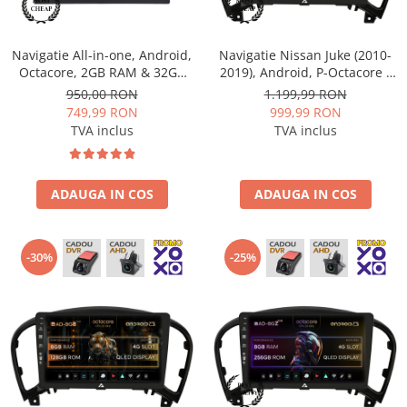
Camere Renault
Navigatie All-in-one, Android,
Navigatie Nissan Juke (2010-
Camere Fiat
Octacore, 2GB RAM & 32GB
2019), Android, P-Octacore /
ROM, 7 Inch - AD-BGP1002
2GB RAM + 32GB ROM, 9 Inch
950,00 RON
1.199,99 RON
Camere Citroen
- AD-BGP9002+AD-BGRKIT168
749,99 RON
999,99 RON
TVA inclus
TVA inclus
Camere Peugeot
Camere Fiat
ADAUGA IN COS
ADAUGA IN COS
Camere înregistrare trafic
-30%
-25%
Accesorii multimedia
Conectică Auto
Conectică Auto
Conectică Audi