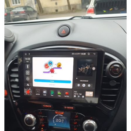
Smart
Fiat
Jeep
Volvo
Iveco
Porsche
Ssangyong
Daihatsu
Dodge
Navigații auto universale