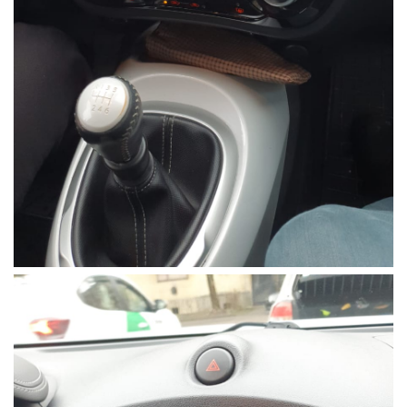
Navigații auto universale
Navigații universale 2DIN
Navigații universale 1DIN
Rame adaptoare auto
Rame adaptoare auto
Rame adaptoare Volkswagen
Rame adaptoare Ford
Rame adaptoare M-Benz
Rame adaptoare Opel
Rame adaptoare Skoda
Rame adaptoare Suzuki