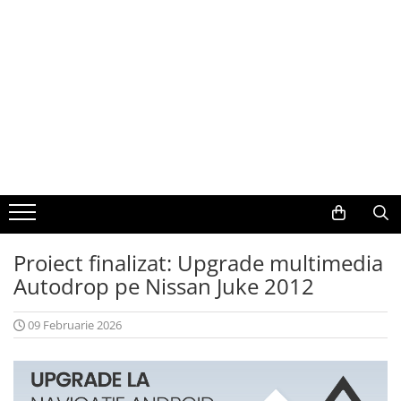
Toate Produsele
Navigații auto dedicate
Navigatii Dedicate
BMW
Volkswagen
Proiect finalizat: Upgrade multimedia
Audi
Autodrop pe Nissan Juke 2012
Mercedes Benz
09 Februarie 2026
Ford
Skoda