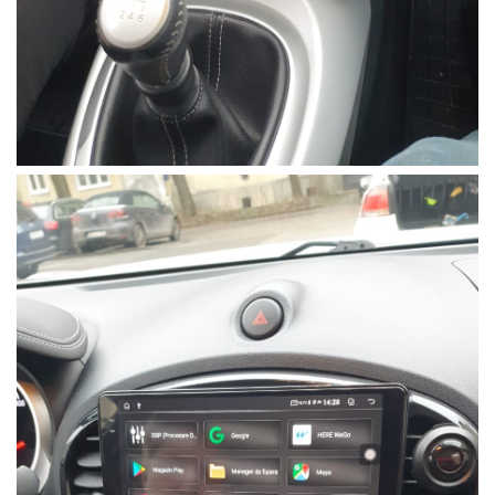
Rame adaptoare Daihatsu
Rame adaptoare Mazda
Rame adaptoare Kia
Rame adaptoare Alfa Romeo
Rame adaptoare Nissan
Rame adaptoare Fiat
Rame adaptoare Hyundai
Rame adaptoare Chevrolet
Rame adaptoare Mitsubishi
Rame adaptoare Jeep