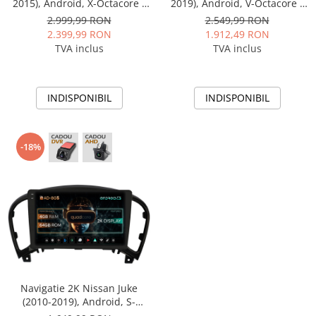
2015), Android, X-Octacore /
2019), Android, V-Octacore /
8GB RAM + 256GB ROM, 9.5
4GB RAM + 64GB ROM, 9.5
2.999,99 RON
2.549,99 RON
Inch - AD-BGX9008+AD-
Inch - AD-BGV9004+AD-
2.399,99 RON
1.912,49 RON
BGRKIT168
BGRKIT168
TVA inclus
TVA inclus
INDISPONIBIL
INDISPONIBIL
-18%
Navigatie 2K Nissan Juke
(2010-2019), Android, S-
Quadcore / 4GB RAM + 64GB