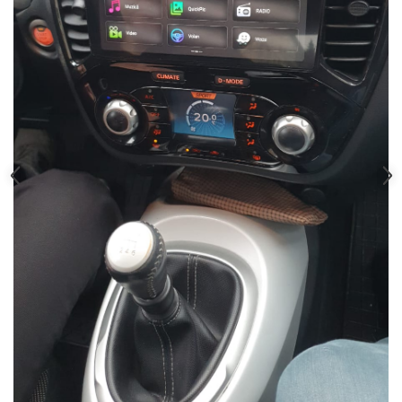
Rame adaptoare Dodge
Rame adaptoare Chrysler
Rame adaptoare Isuzu
Rame adaptoare Subaru
Rame adaptoare Iveco
Rame adaptoare Smart
Rame adaptoare Land Rover
Rame adaptoare Ssangyong
Rame adaptoare Hummer
Camere marșarier auto