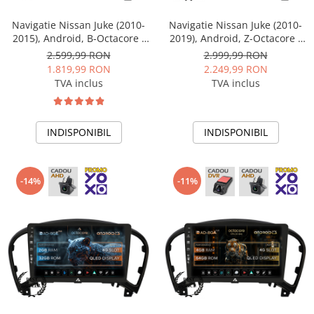
Conectică BMW
Navigatie Nissan Juke (2010-
Navigatie Nissan Juke (2010-
2015), Android, B-Octacore /
2019), Android, Z-Octacore /
Conectică Volkswagen
6GB RAM + 128GB ROM, 9
8GB RAM + 256GB ROM, 9
2.599,99 RON
2.999,99 RON
Inch - AD-BGB9006+AD-
Inch - AD-BGZ9008+AD-
1.819,99 RON
2.249,99 RON
BGRKIT168
BGRKIT168
TVA inclus
TVA inclus
Conectică Mercedes Benz
Conectică Ford
INDISPONIBIL
INDISPONIBIL
Conectică Opel
Conectică Skoda
-14%
-11%
Conectică Honda
Conectică Chevrolet
Conectică Suzuki
Conectică Renault