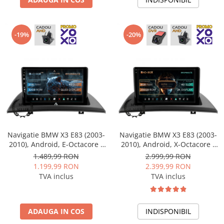
-19%
-20%
Navigatie BMW X3 E83 (2003-
Navigatie BMW X3 E83 (2003-
2010), Android, E-Octacore /
2010), Android, X-Octacore /
2GB RAM + 32GB ROM, 9 Inch
8GB RAM + 256GB ROM, 9.5
1.489,99 RON
2.999,99 RON
- AD-BGE9002+AD-BGRKIT395
Inch - AD-BGX9008+AD-
1.199,99 RON
2.399,99 RON
BGRKIT395
TVA inclus
TVA inclus
ADAUGA IN COS
INDISPONIBIL