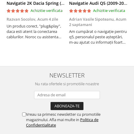
Navigatie 2K Dacia Spring (2021- Prezent), Android, S-Quadcore / 4GB RAM + 64GB ROM, 9.5 Inch - AD-BGS90042K+AD-BGRKIT366V4s
Navigatie Audi Q5 (2009-2017), Linux OS & OEM, MMI 3G, CarPlay & Android Auto Wireless, MirrorLink, Camera AHD, 12.3 Inch - AD-BGAALNXH+AD-BGRKITQ5002
Achizitie verificata
Achizitie verificata
Razvan Socolov,
Acum 4 zile
Adrian Vasile Sipoteanu,
Acum
E
2 saptamani
Un produs corect, "plug&play",
P
daca esti atent la conectarea
Am cumpărat o navigație pentru
d
cablurilor. Noroc cu asistenta
q5, personalul peste așteptări,
f
Autodrop, care a fost foarte
m-au ajutat cu informații foarte
prietenoasa si dispusa sa ajute.
prompt deși i-am deranjat în
M-a indrumat pas cu pas si mi-a
repetate rânduri. Foarte
atras atentia ca nu era conectat
serviabili, livrare rapidă, suport
cablul de video de la camera
tehnic, totul impecabil, o să revin
OE...
la ei și pentru vi...
NEWSLETTER
Nu rata ofertele si promotiile noastre
Vreau sa primesc newsletter cu promotiile
magazinului. Afla mai multe in
Politica de
Confidentialitate