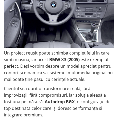
Mitsubishi
Rame adaptoare Mazda
Land Rover
Rame adaptoare Kia
Mazda
Rame adaptoare Alfa Romeo
Honda
Rame adaptoare Nissan
Un proiect reușit poate schimba complet felul în care
Citroen
Rame adaptoare Fiat
simți mașina, iar acest
BMW X3 (2005)
este exemplul
perfect. Deși vorbim despre un model apreciat pentru
Isuzu
Rame adaptoare Hyundai
confort și dinamica sa, sistemul multimedia original nu
mai poate ține pasul cu cerințele actuale.
Chrysler
Rame adaptoare Chevrolet
Clientul și-a dorit o transformare reală, fără
Subaru
Rame adaptoare Mitsubishi
improvizații, fără compromisuri, iar soluția aleasă a
fost una pe măsură:
Autodrop BGX
, o configurație de
Smart
Rame adaptoare Jeep
top destinată celor care își doresc performanță și
integrare premium.