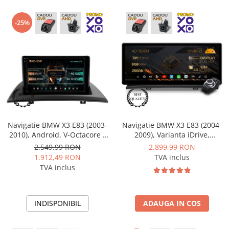
-25%
Navigatie BMW X3 E83 (2003-
Navigatie BMW X3 E83 (2004-
2010), Android, V-Octacore /
2009), Varianta iDrive,
4GB RAM + 64GB ROM, 9.5
Android 13, BM-Octacore /
2.549,99 RON
2.899,99 RON
Inch - AD-BGV9004+AD-
8GB RAM + 256GB ROM, 12.3"
1.912,49 RON
TVA inclus
BGRKIT395
Inch - AD-BGBM12008+AD-
TVA inclus
BGRKITBM003
INDISPONIBIL
ADAUGA IN COS