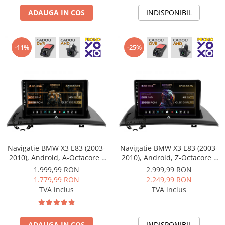
ADAUGA IN COS
INDISPONIBIL
-11%
-25%
Navigatie BMW X3 E83 (2003-
Navigatie BMW X3 E83 (2003-
2010), Android, A-Octacore /
2010), Android, Z-Octacore /
4GB RAM + 64GB ROM, 9 Inch
8GB RAM + 256GB ROM, 9
1.999,99 RON
2.999,99 RON
- AD-BGA9004+AD-BGRKIT395
Inch - AD-BGZ9008+AD-
1.779,99 RON
2.249,99 RON
BGRKIT395
TVA inclus
TVA inclus
ADAUGA IN COS
INDISPONIBIL