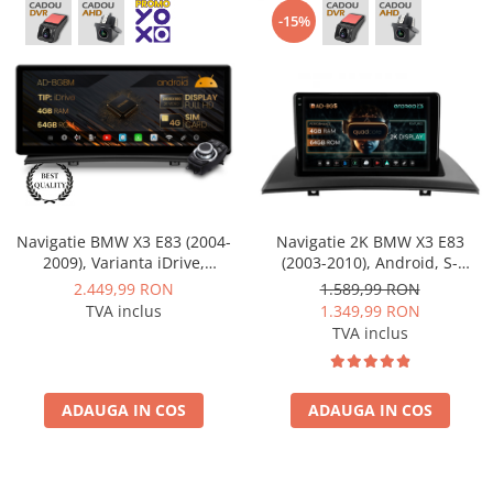
-15%
Navigatie BMW X3 E83 (2004-
Navigatie 2K BMW X3 E83
2009), Varianta iDrive,
(2003-2010), Android, S-
Android 13, BM-Octacore /
Quadcore / 4GB RAM + 64GB
2.449,99 RON
1.589,99 RON
4GB RAM + 64GB ROM, 12.3"
ROM, 9.5 Inch - AD-
TVA inclus
1.349,99 RON
Inch - AD-BGBM12004+AD-
BGS90042K+AD-BGRKIT395
TVA inclus
BGRKITBM003
ADAUGA IN COS
ADAUGA IN COS