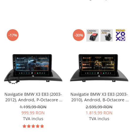
-17%
-30%
Navigatie BMW X3 E83 (2003-
Navigatie BMW X3 E83 (2003-
2012), Android, P-Octacore /
2010), Android, B-Octacore /
2GB RAM + 32GB ROM, 9 Inch
6GB RAM + 128GB ROM, 9
1.199,99 RON
2.599,99 RON
- AD-BGP9002+AD-BGRKIT395
Inch - AD-BGB9006+AD-
999,99 RON
1.819,99 RON
BGRKIT395
TVA inclus
TVA inclus