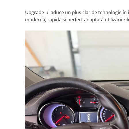
Navigații auto universale
Navigații universale 2DIN
Upgrade-ul aduce un plus clar de tehnologie în i
Navigații universale 1DIN
modernă, rapidă și perfect adaptată utilizării zil
Rame adaptoare auto
Rame adaptoare auto
Rame adaptoare Volkswagen
Rame adaptoare Ford
Rame adaptoare M-Benz
Rame adaptoare Opel
Rame adaptoare Skoda
Rame adaptoare Suzuki