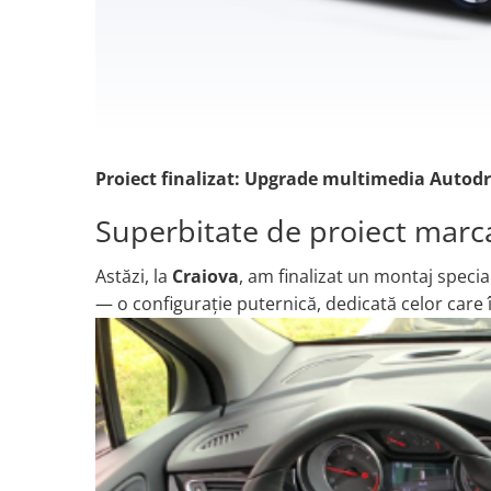
Nissan
Mitsubishi
Land Rover
Proiect finalizat: Upgrade multimedia Autodr
Mazda
Superbitate de proiect marc
Honda
Astăzi, la
Craiova
, am finalizat un montaj speci
Citroen
— o configurație puternică, dedicată celor care 
Isuzu
Chrysler
Subaru