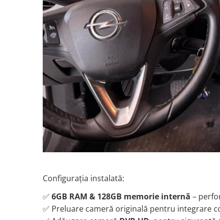
Rame adaptoare Dacia
Rame adaptoare Audi
Rame adaptoare BMW
Rame adaptoare Seat
Rame adaptoare Renault
Rame adaptoare Volvo
Rame adaptoare Honda
Rame Adaptoare Porsche
Configurația instalată:
Rame adaptoare Peugeot
✅
6GB RAM & 128GB memorie internă
– perfo
✅ Preluare cameră originală pentru integrare 
Rame adaptoare Citroen