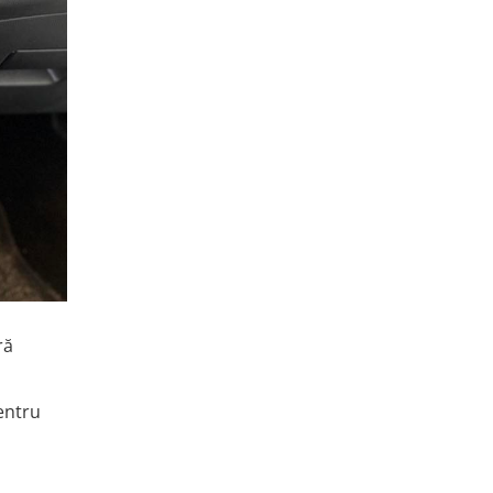
ră
entru