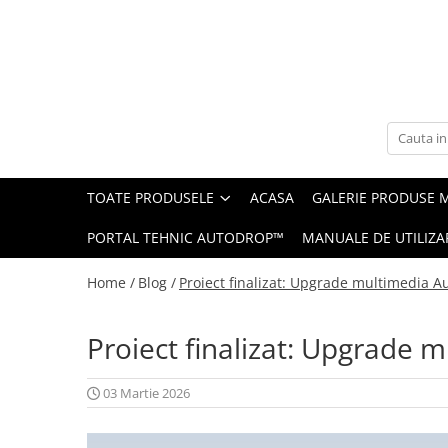
Toate Produsele
Navigații auto dedicate
Navigatii Dedicate
TOATE PRODUSELE
ACASA
GALERIE PRODUSE 
BMW
PORTAL TEHNIC AUTODROP™
MANUALE DE UTILIZA
Volkswagen
Home /
Blog /
Proiect finalizat: Upgrade multimedia A
Audi
Proiect finalizat: Upgrade 
Mercedes Benz
Ford
03 Martie 2026
Skoda