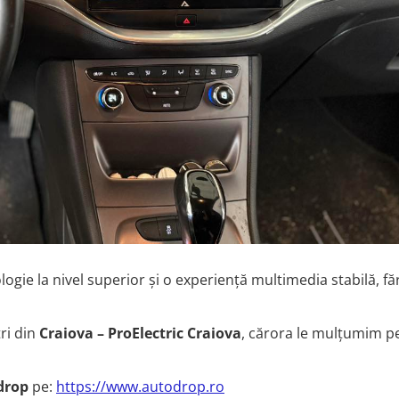
ologie la nivel superior și o experiență multimedia stabilă, fă
tri din
Craiova – ProElectric Craiova
, cărora le mulțumim p
drop
pe:
https://www.autodrop.ro