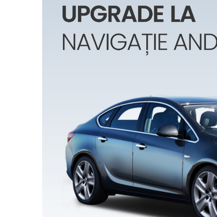
Opel
Dacia
Peugeot
Hyundai
Toyota
Seat
Kia
Chevrolet
Suzuki
Renault