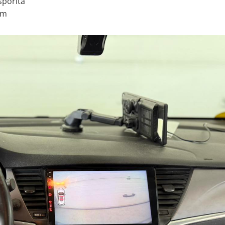
sporită
um