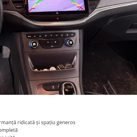
rmanță ridicată și spațiu generos
completă