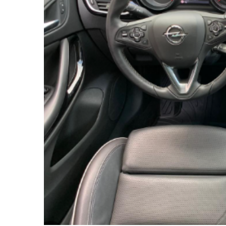
Smart
Fiat
Jeep
Volvo
Iveco
Porsche
Ssangyong
Daihatsu
Dodge
Navigații auto universale