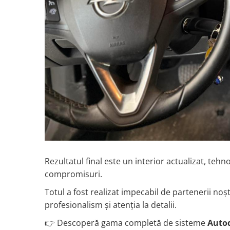
Rame adaptoare Dodge
Rame adaptoare Chrysler
Rame adaptoare Isuzu
Rame adaptoare Subaru
Rame adaptoare Iveco
Rame adaptoare Smart
Rame adaptoare Land Rover
Rezultatul final este un interior actualizat, tehn
compromisuri.
Rame adaptoare Ssangyong
Totul a fost realizat impecabil de partenerii noș
Rame adaptoare Hummer
profesionalism și atenția la detalii.
Camere marșarier auto
👉 Descoperă gama completă de sisteme
Auto