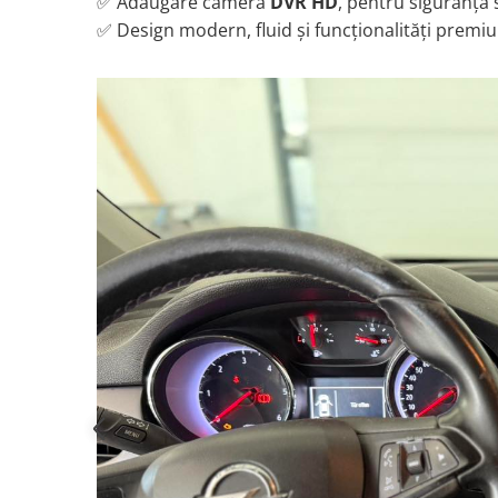
✅ Adăugare cameră
DVR HD
, pentru siguranță 
Rame adaptoare Daihatsu
✅ Design modern, fluid și funcționalități premi
Rame adaptoare Mazda
Rame adaptoare Kia
Rame adaptoare Alfa Romeo
Rame adaptoare Nissan
Rame adaptoare Fiat
Rame adaptoare Hyundai
Rame adaptoare Chevrolet
Rame adaptoare Mitsubishi
Rame adaptoare Jeep