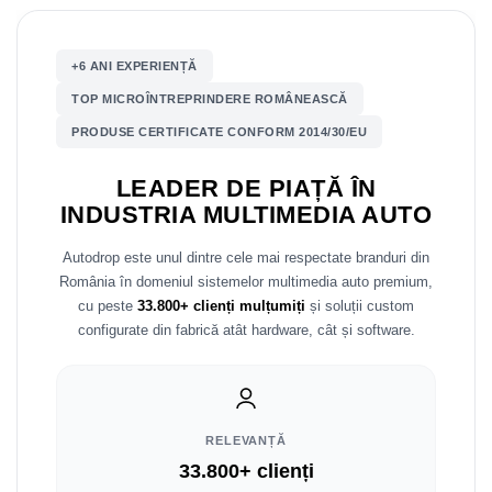
Mitsubishi
Rame adaptoare Mazda
+6 ANI EXPERIENȚĂ
Land Rover
Rame adaptoare Kia
TOP MICROÎNTREPRINDERE ROMÂNEASCĂ
PRODUSE CERTIFICATE CONFORM 2014/30/EU
Mazda
Rame adaptoare Alfa Romeo
LEADER DE PIAȚĂ ÎN
Honda
Rame adaptoare Nissan
INDUSTRIA MULTIMEDIA AUTO
Citroen
Rame adaptoare Fiat
Autodrop este unul dintre cele mai respectate branduri din
România în domeniul sistemelor multimedia auto premium,
Isuzu
Rame adaptoare Hyundai
cu peste
33.800+ clienți mulțumiți
și soluții custom
configurate din fabrică atât hardware, cât și software.
Chrysler
Rame adaptoare Chevrolet
Subaru
Rame adaptoare Mitsubishi
Smart
Rame adaptoare Jeep
RELEVANȚĂ
33.800+ clienți