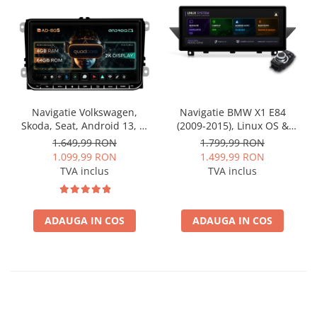
Navigatie Volkswagen,
Navigatie BMW X1 E84
Skoda, Seat, Android 13, S-
(2009-2015), Linux OS &
Quadcore / 4GB RAM +
OEM, Varianta iDrive,
1.649,99 RON
1.799,99 RON
64GB ROM, 9 Inch - AD-
CarPlay & Android Auto
1.099,99 RON
1.499,99 RON
BGSW94L
Wireless, MirrorLink,
TVA inclus
TVA inclus
Camera AHD, 12.3 Inch -
AD-BGBMLNX12+AD-
BGRKITBM004
ADAUGA IN COS
ADAUGA IN COS