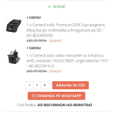
IN STOC
+ CADOU
1 x Cameră trafic Premium DVR Supraveghere,
afișaj live pe multimedia și înregistrare pe SD -
AD-BGCMDVR3
249,99 RON
Gratuit
+ CADOU
1 x Cameră auto video marșarier cu infraroșu
AHD, rezoluție 1920x1080P, unghi deschis 155°
- AD-BGCM10-G
249,99 RON
Gratuit
ADAUGA IN COS
COMANDA PE WHATSAPP
Cod Produs:
AD-BGS100042K+AD-BGRKIT042