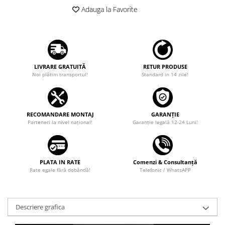
Adauga la Favorite
LIVRARE GRATUITĂ
RETUR PRODUSE
Noi plătim transportul!
Standard in 14 zile!
RECOMANDARE MONTAJ
GARANȚIE
Parteneri la nivel național!
Garanţie legală 12-24 Luni!
PLATA IN RATE
Comenzi & Consultanță
Rate egale fără dobândă!
Telefonic / WhatsAPP
Descriere grafica