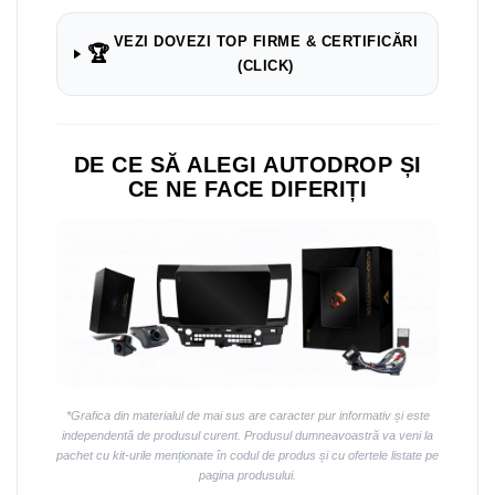
VEZI DOVEZI TOP FIRME & CERTIFICĂRI
🏆
(CLICK)
DE CE SĂ ALEGI AUTODROP ȘI
CE NE FACE DIFERIȚI
*Grafica din materialul de mai sus are caracter pur informativ și este
independentă de produsul curent. Produsul dumneavoastră va veni la
pachet cu kit-urile menționate în codul de produs și cu ofertele listate pe
pagina produsului.