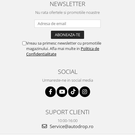
cablul de video de la camera
tehnic, totul impecabil, o să revin
NEWSLETTER
OE...
la ei și pentru vi...
Nu rata ofertele si promotiile noastre
Vreau sa primesc newsletter cu promotiile
magazinului. Afla mai multe in
Politica de
Confidentialitate
SOCIAL
Urmareste-ne in social media
SUPORT CLIENTI
10:00-16:00
Service@autodrop.ro