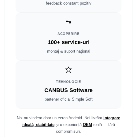
Fiat
Rame adaptoare Dodge
feedback constant pozitiv
Jeep
Rame adaptoare Chrysler
Volvo
Rame adaptoare Isuzu
ACOPERIRE
100+ service-uri
Iveco
Rame adaptoare Subaru
montaj & suport național
Porsche
Rame adaptoare Iveco
Ssangyong
Rame adaptoare Smart
TEHNOLOGIE
Daihatsu
Rame adaptoare Land Rover
CANBUS Software
Dodge
Rame adaptoare Ssangyong
partener oficial Simple Soft
Rame adaptoare Hummer
Noi nu vindem doar un ecran Android. Noi livrăm
integrare
ideală
,
stabilitate
și o experiență
OEM
reală — fără
compromisuri.