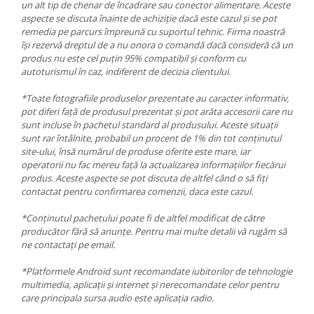
un alt tip de chenar de încadrare sau conector alimentare. Aceste
aspecte se discuta înainte de achiziție dacă este cazul și se pot
remedia pe parcurs împreună cu suportul tehnic. Firma noastră
își rezervă dreptul de a nu onora o comandă dacă consideră că un
produs nu este cel puțin 95% compatibil și conform cu
autoturismul în caz, indiferent de decizia clientului.
*Toate fotografiile produselor prezentate au caracter informativ,
pot diferi față de produsul prezentat și pot arăta accesorii care nu
sunt incluse în pachetul standard al produsului. Aceste situații
sunt rar întâlnite, probabil un procent de 1% din tot conținutul
site-ului, însă numărul de produse oferite este mare, iar
operatorii nu fac mereu față la actualizarea informațiilor fiecărui
produs. Aceste aspecte se pot discuta de altfel când o să fiți
contactat pentru confirmarea comenzii, daca este cazul.
*Conținutul pachetului poate fi de altfel modificat de către
producător fără să anunțe. Pentru mai multe detalii vă rugăm să
ne contactați pe email.
*Platformele Android sunt recomandate iubitorilor de tehnologie
multimedia, aplicații și internet și nerecomandate celor pentru
care principala sursa audio este aplicația radio.