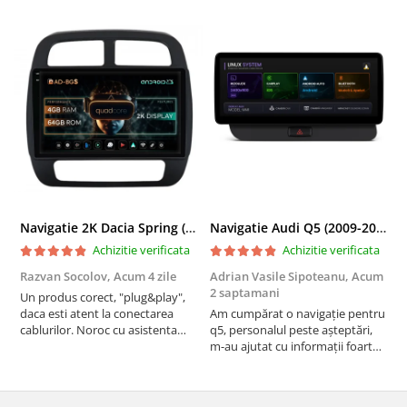
Navigatie 2K Dacia Spring (2021- Prezent), Android, S-Quadcore / 4GB RAM + 64GB ROM, 9.5 Inch - AD-BGS90042K+AD-BGRKIT366V4s
Navigatie Audi Q5 (2009-2017), Linux OS & OEM, MMI 3G, CarPlay & Android Auto Wireless, MirrorLink, Camera AHD, 12.3 Inch - AD-BGAALNXH+AD-BGRKITQ5002
Achizitie verificata
Achizitie verificata
Razvan Socolov,
Acum 4 zile
Adrian Vasile Sipoteanu,
Acum
E
2 saptamani
Un produs corect, "plug&play",
P
daca esti atent la conectarea
Am cumpărat o navigație pentru
d
cablurilor. Noroc cu asistenta
q5, personalul peste așteptări,
f
Autodrop, care a fost foarte
m-au ajutat cu informații foarte
prietenoasa si dispusa sa ajute.
prompt deși i-am deranjat în
M-a indrumat pas cu pas si mi-a
repetate rânduri. Foarte
atras atentia ca nu era conectat
serviabili, livrare rapidă, suport