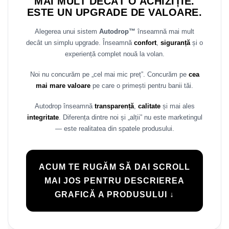
MAI MULT DECÂT O ACHIZIȚIE.
ESTE UN UPGRADE DE VALOARE.
Alegerea unui sistem
Autodrop™
înseamnă mai mult
decât un simplu upgrade. Înseamnă
confort
,
siguranță
și o
experiență complet nouă la volan.
Noi nu concurăm pe „cel mai mic preț”. Concurăm pe
cea
mai mare valoare
pe care o primești pentru banii tăi.
Autodrop înseamnă
transparență
,
calitate
și mai ales
integritate
. Diferența dintre noi și „alții” nu este marketingul
— este realitatea din spatele produsului.
ACUM TE RUGĂM SĂ DAI SCROLL
MAI JOS PENTRU DESCRIEREA
GRAFICĂ A PRODUSULUI ↓