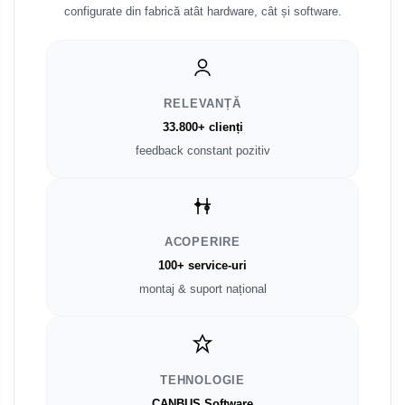
configurate din fabrică atât hardware, cât și software.
Fiat
Rame adaptoare Dodge
Jeep
Rame adaptoare Chrysler
RELEVANȚĂ
Volvo
Rame adaptoare Isuzu
33.800+ clienți
feedback constant pozitiv
Iveco
Rame adaptoare Subaru
Porsche
Rame adaptoare Iveco
Ssangyong
ACOPERIRE
Rame adaptoare Smart
100+ service-uri
Daihatsu
montaj & suport național
Rame adaptoare Land Rover
Dodge
Rame adaptoare Ssangyong
Rame adaptoare Hummer
TEHNOLOGIE
CANBUS Software