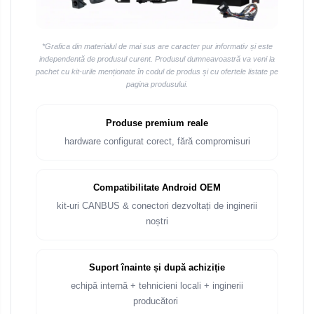
*Grafica din materialul de mai sus are caracter pur informativ și este
independentă de produsul curent. Produsul dumneavoastră va veni la
pachet cu kit-urile menționate în codul de produs și cu ofertele listate pe
pagina produsului.
Produse premium reale
hardware configurat corect, fără compromisuri
Compatibilitate Android OEM
kit-uri CANBUS & conectori dezvoltați de inginerii
noștri
Suport înainte și după achiziție
echipă internă + tehnicieni locali + inginerii
producători