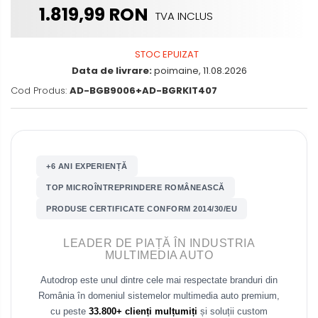
Nissan
1.819,99 RON
Rame adaptoare Daihatsu
TVA INCLUS
Mitsubishi
Rame adaptoare Mazda
STOC EPUIZAT
Data de livrare:
poimaine, 11.08.2026
Land Rover
Rame adaptoare Kia
Cod Produs:
AD-BGB9006+AD-BGRKIT407
Mazda
Rame adaptoare Alfa Romeo
Honda
Rame adaptoare Nissan
+6 ANI EXPERIENȚĂ
Citroen
Rame adaptoare Fiat
TOP MICROÎNTREPRINDERE ROMÂNEASCĂ
Isuzu
PRODUSE CERTIFICATE CONFORM 2014/30/EU
Rame adaptoare Hyundai
Chrysler
LEADER DE PIAȚĂ ÎN INDUSTRIA
Rame adaptoare Chevrolet
MULTIMEDIA AUTO
Subaru
Autodrop este unul dintre cele mai respectate branduri din
Rame adaptoare Mitsubishi
România în domeniul sistemelor multimedia auto premium,
Smart
cu peste
33.800+ clienți mulțumiți
și soluții custom
Rame adaptoare Jeep