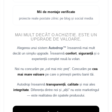
Mii de montaje verificate
proiecte reale postate zilnic pe blog și social media
MAI MULT DECÂT O ACHIZIȚIE. ESTE UN
UPGRADE DE VALOARE.
Alegerea unui sistem
Autodrop™
înseamnă mai mult
decât un simplu upgrade. Înseamnă
confort
,
siguranță
și o
experiență complet nouă la volan.
Noi nu concurăm pe „cel mai mic preț”. Concurăm pe
cea
mai mare valoare
pe care o primești pentru banii tăi.
Autodrop înseamnă
transparență
,
calitate
și mai ales
integritate
. Diferența dintre noi și „alții” nu este marketingul
— este realitatea din spatele produsului.