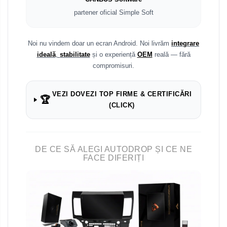
partener oficial Simple Soft
Noi nu vindem doar un ecran Android. Noi livrăm
integrare
ideală
,
stabilitate
și o experiență
OEM
reală — fără
compromisuri.
VEZI DOVEZI TOP FIRME & CERTIFICĂRI
🏆
(CLICK)
DE CE SĂ ALEGI AUTODROP ȘI CE NE
FACE DIFERIȚI