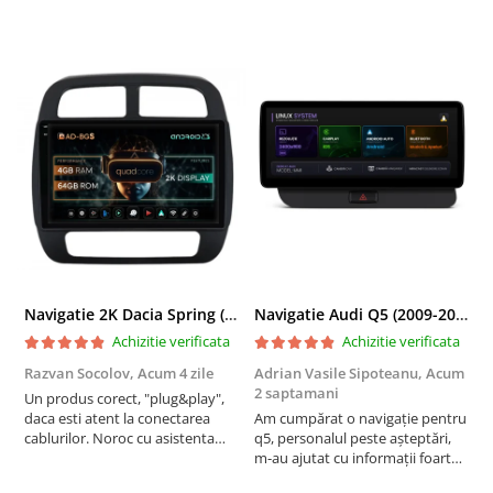
Navigatie 2K Dacia Spring (2021- Prezent), Android, S-Quadcore / 4GB RAM + 64GB ROM, 9.5 Inch - AD-BGS90042K+AD-BGRKIT366V4s
Navigatie Audi Q5 (2009-2017), Linux OS & OEM, MMI 3G, CarPlay & Android Auto Wireless, MirrorLink, Camera AHD, 12.3 Inch - AD-BGAALNXH+AD-BGRKITQ5002
Achizitie verificata
Achizitie verificata
Razvan Socolov,
Acum 4 zile
Adrian Vasile Sipoteanu,
Acum
E
2 saptamani
Un produs corect, "plug&play",
P
daca esti atent la conectarea
Am cumpărat o navigație pentru
d
cablurilor. Noroc cu asistenta
q5, personalul peste așteptări,
f
Autodrop, care a fost foarte
m-au ajutat cu informații foarte
prietenoasa si dispusa sa ajute.
prompt deși i-am deranjat în