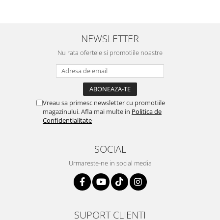
M-a indrumat pas cu pas si mi-a
repetate rânduri. Foarte
atras atentia ca nu era conectat
serviabili, livrare rapidă, suport
cablul de video de la camera
tehnic, totul impecabil, o să revin
OE...
la ei și pentru vi...
NEWSLETTER
Nu rata ofertele si promotiile noastre
Vreau sa primesc newsletter cu promotiile
magazinului. Afla mai multe in
Politica de
Confidentialitate
SOCIAL
Urmareste-ne in social media
SUPORT CLIENTI