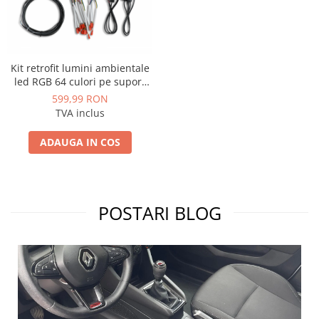
Kit retrofit lumini ambientale
led RGB 64 culori pe suport
acrilic cu conexiune wireless -
599,99 RON
AD-BGCL00
TVA inclus
ADAUGA IN COS
POSTARI BLOG