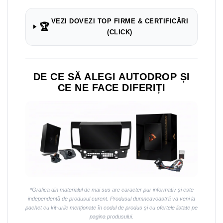
VEZI DOVEZI TOP FIRME & CERTIFICĂRI
🏆
(CLICK)
DE CE SĂ ALEGI AUTODROP ȘI
CE NE FACE DIFERIȚI
*Grafica din materialul de mai sus are caracter pur informativ și este
independentă de produsul curent. Produsul dumneavoastră va veni la
pachet cu kit-urile menționate în codul de produs și cu ofertele listate pe
pagina produsului.