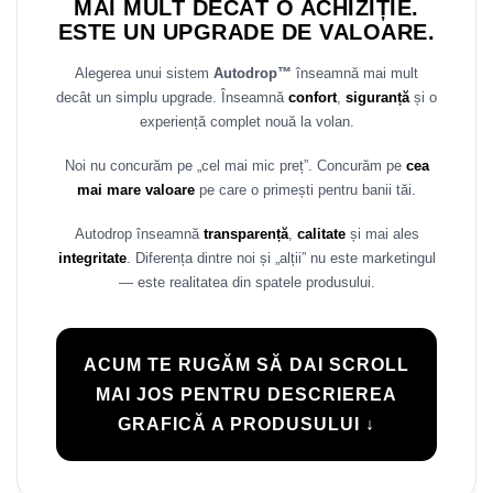
MAI MULT DECÂT O ACHIZIȚIE.
ESTE UN UPGRADE DE VALOARE.
Alegerea unui sistem
Autodrop™
înseamnă mai mult
decât un simplu upgrade. Înseamnă
confort
,
siguranță
și o
experiență complet nouă la volan.
Noi nu concurăm pe „cel mai mic preț”. Concurăm pe
cea
mai mare valoare
pe care o primești pentru banii tăi.
Autodrop înseamnă
transparență
,
calitate
și mai ales
integritate
. Diferența dintre noi și „alții” nu este marketingul
— este realitatea din spatele produsului.
ACUM TE RUGĂM SĂ DAI SCROLL
MAI JOS PENTRU DESCRIEREA
GRAFICĂ A PRODUSULUI ↓