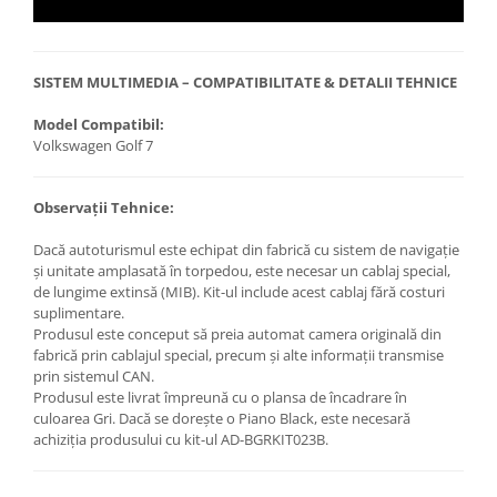
SISTEM MULTIMEDIA – COMPATIBILITATE & DETALII TEHNICE
Model Compatibil:
Volkswagen Golf 7
Observații Tehnice:
Dacă autoturismul este echipat din fabrică cu sistem de navigație
și unitate amplasată în torpedou, este necesar un cablaj special,
de lungime extinsă (MIB). Kit-ul include acest cablaj fără costuri
suplimentare.
Produsul este conceput să preia automat camera originală din
fabrică prin cablajul special, precum și alte informații transmise
prin sistemul CAN.
Produsul este livrat împreună cu o plansa de încadrare în
culoarea Gri. Dacă se dorește o Piano Black, este necesară
achiziția produsului cu kit-ul AD-BGRKIT023B.