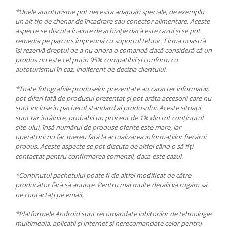
*Unele autoturisme pot necesita adaptări speciale, de exemplu
un alt tip de chenar de încadrare sau conector alimentare. Aceste
aspecte se discuta înainte de achiziție dacă este cazul și se pot
remedia pe parcurs împreună cu suportul tehnic. Firma noastră
își rezervă dreptul de a nu onora o comandă dacă consideră că un
produs nu este cel puțin 95% compatibil și conform cu
autoturismul în caz, indiferent de decizia clientului.
*Toate fotografiile produselor prezentate au caracter informativ,
pot diferi față de produsul prezentat și pot arăta accesorii care nu
sunt incluse în pachetul standard al produsului. Aceste situații
sunt rar întâlnite, probabil un procent de 1% din tot conținutul
site-ului, însă numărul de produse oferite este mare, iar
operatorii nu fac mereu față la actualizarea informațiilor fiecărui
produs. Aceste aspecte se pot discuta de altfel când o să fiți
contactat pentru confirmarea comenzii, daca este cazul.
*Conținutul pachetului poate fi de altfel modificat de către
producător fără să anunțe. Pentru mai multe detalii vă rugăm să
ne contactați pe email.
*Platformele Android sunt recomandate iubitorilor de tehnologie
multimedia, aplicații și internet și nerecomandate celor pentru