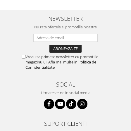
prietenoasa si dispusa sa ajute.
prompt deși i-am deranjat în
M-a indrumat pas cu pas si mi-a
repetate rânduri. Foarte
atras atentia ca nu era conectat
serviabili, livrare rapidă, suport
cablul de video de la camera
tehnic, totul impecabil, o să revin
NEWSLETTER
OE...
la ei și pentru vi...
Nu rata ofertele si promotiile noastre
Vreau sa primesc newsletter cu promotiile
magazinului. Afla mai multe in
Politica de
Confidentialitate
SOCIAL
Urmareste-ne in social media
SUPORT CLIENTI