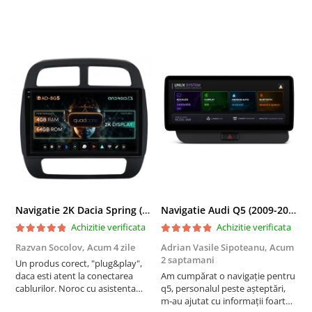
Navigatie 2K Dacia Spring (2021- Prezent), Android, S-Quadcore / 4GB RAM + 64GB ROM, 9.5 Inch - AD-BGS90042K+AD-BGRKIT366V4s
Navigatie Audi Q5 (2009-2017), Linux OS & OEM, MMI 3G, CarPlay & Android Auto Wireless, MirrorLink, Camera AHD, 12.3 Inch - AD-BGAALNXH+AD-BGRKITQ5002
Achizitie verificata
Achizitie verificata
Razvan Socolov,
Acum 4 zile
Adrian Vasile Sipoteanu,
Acum
E
2 saptamani
Un produs corect, "plug&play",
P
daca esti atent la conectarea
Am cumpărat o navigație pentru
d
cablurilor. Noroc cu asistenta
q5, personalul peste așteptări,
f
Autodrop, care a fost foarte
m-au ajutat cu informații foarte