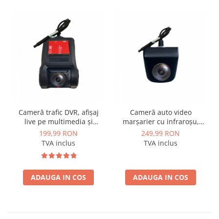
Cameră trafic DVR, afișaj
Cameră auto video
live pe multimedia și
marșarier cu infraroșu,
înregistrare pe SD - AD-
rezoluție 1920x1080P, unghi
199,99 RON
249,99 RON
BGCMDVR2
deschis 155° - AD-BGCM3
TVA inclus
TVA inclus
ADAUGA IN COS
ADAUGA IN COS