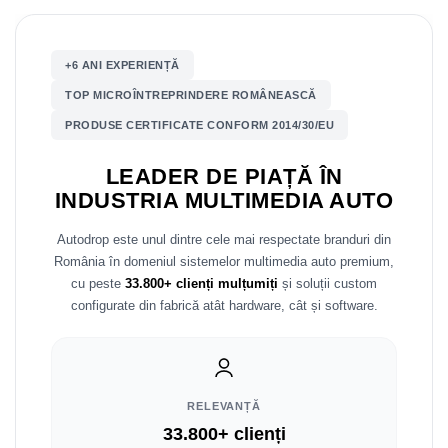
Mitsubishi
Rame adaptoare Mazda
+6 ANI EXPERIENȚĂ
Land Rover
Rame adaptoare Kia
TOP MICROÎNTREPRINDERE ROMÂNEASCĂ
Mazda
Rame adaptoare Alfa Romeo
PRODUSE CERTIFICATE CONFORM 2014/30/EU
Honda
Rame adaptoare Nissan
LEADER DE PIAȚĂ ÎN
INDUSTRIA MULTIMEDIA AUTO
Citroen
Rame adaptoare Fiat
Autodrop este unul dintre cele mai respectate branduri din
România în domeniul sistemelor multimedia auto premium,
Isuzu
Rame adaptoare Hyundai
cu peste
33.800+ clienți mulțumiți
și soluții custom
configurate din fabrică atât hardware, cât și software.
Chrysler
Rame adaptoare Chevrolet
Subaru
Rame adaptoare Mitsubishi
Smart
Rame adaptoare Jeep
RELEVANȚĂ
33.800+ clienți