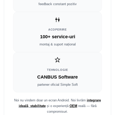
Fiat
Rame adaptoare Dodge
feedback constant pozitiv
Jeep
Rame adaptoare Chrysler
Volvo
Rame adaptoare Isuzu
ACOPERIRE
Iveco
Rame adaptoare Subaru
100+ service-uri
montaj & suport național
Porsche
Rame adaptoare Iveco
Ssangyong
Rame adaptoare Smart
TEHNOLOGIE
Daihatsu
Rame adaptoare Land Rover
CANBUS Software
Dodge
Rame adaptoare Ssangyong
partener oficial Simple Soft
Rame adaptoare Hummer
Noi nu vindem doar un ecran Android. Noi livrăm
integrare
ideală
,
stabilitate
și o experiență
OEM
reală — fără
compromisuri.