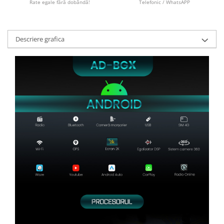
Rate egale fără dobândă!
Telefonic / WhatsAPP
Descriere grafica