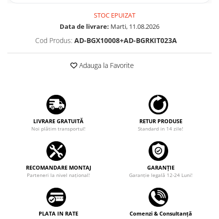
STOC EPUIZAT
Data de livrare:
Marti, 11.08.2026
Cod Produs:
AD-BGX10008+AD-BGRKIT023A
Adauga la Favorite
LIVRARE GRATUITĂ
RETUR PRODUSE
Noi plătim transportul!
Standard in 14 zile!
RECOMANDARE MONTAJ
GARANȚIE
Parteneri la nivel național!
Garanţie legală 12-24 Luni!
PLATA IN RATE
Comenzi & Consultanță