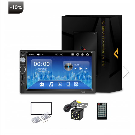
multimedia
-10%
Opel
Conectică
Auto
Dacia
Lumini
Peugeot
ambientale
Hyundai
Toyota
Seat
Kia
Chevrolet
Suzuki