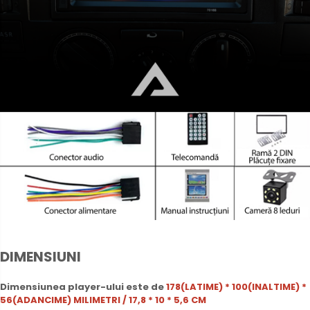
DIMENSIUNI
Dimensiunea player-ului este de
178(LATIME) * 100(INALTIME) *
56(ADANCIME) MILIMETRI / 17,8 * 10 * 5,6 CM