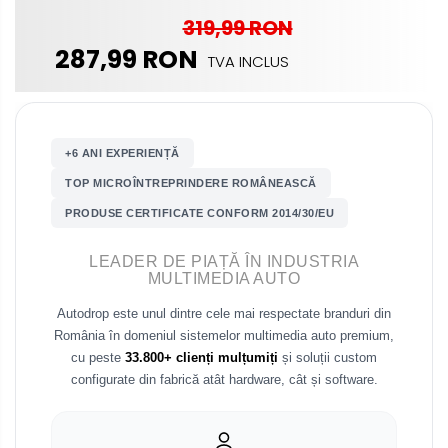
Renault
319,99 RON
287,99 RON
TVA INCLUS
Nissan
Mitsubishi
Land Rover
+6 ANI EXPERIENȚĂ
TOP MICROÎNTREPRINDERE ROMÂNEASCĂ
Mazda
PRODUSE CERTIFICATE CONFORM 2014/30/EU
Honda
LEADER DE PIAȚĂ ÎN INDUSTRIA
MULTIMEDIA AUTO
Citroen
Autodrop este unul dintre cele mai respectate branduri din
România în domeniul sistemelor multimedia auto premium,
Isuzu
cu peste
33.800+ clienți mulțumiți
și soluții custom
configurate din fabrică atât hardware, cât și software.
Chrysler
Subaru