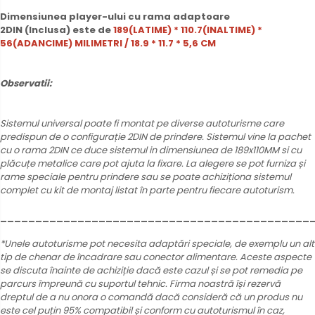
Dimensiunea player-ului cu rama adaptoare
2DIN (Inclusa) este de
189(LATIME) * 110.7(INALTIME) *
56(ADANCIME) MILIMETRI / 18.9 * 11.7 * 5,6 CM
Observatii:
Sistemul universal poate fi montat pe diverse autoturisme care
predispun de o configurație 2DIN de prindere. Sistemul vine la pachet
cu o rama 2DIN ce duce sistemul in dimensiunea de 189x110MM si cu
plăcuțe metalice care pot ajuta la fixare. La alegere se pot furniza și
rame speciale pentru prindere sau se poate achiziționa sistemul
complet cu kit de montaj listat în parte pentru fiecare autoturism.
____________________________________________
*Unele autoturisme pot necesita adaptări speciale, de exemplu un alt
tip de chenar de încadrare sau conector alimentare. Aceste aspecte
se discuta înainte de achiziție dacă este cazul și se pot remedia pe
parcurs împreună cu suportul tehnic. Firma noastră își rezervă
dreptul de a nu onora o comandă dacă consideră că un produs nu
este cel puțin 95% compatibil și conform cu autoturismul în caz,