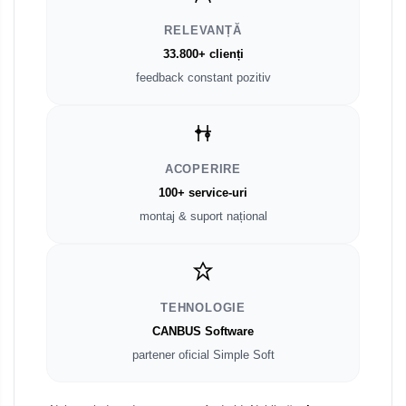
RELEVANȚĂ
Smart
33.800+ clienți
Fiat
feedback constant pozitiv
Jeep
Volvo
ACOPERIRE
100+ service-uri
Iveco
montaj & suport național
Porsche
Ssangyong
TEHNOLOGIE
Daihatsu
CANBUS Software
partener oficial Simple Soft
Dodge
Navigații auto universale