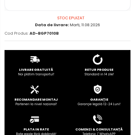
Rame adaptoare Dodge
Rame adaptoare Chrysler
STOC EPUIZAT
Data de livrare:
Marti, 11.08.2026
Rame adaptoare Isuzu
Cod Produs:
AD-BGP7010B
Rame adaptoare Subaru
Rame adaptoare Iveco
LIVRARE GRATUITĂ
RETUR PRODUSE
Rame adaptoare Smart
Noi plătim transportul!
Standard in 14 zile!
Rame adaptoare Land Rover
RECOMANDARE MONTAJ
GARANȚIE
Rame adaptoare Ssangyong
Parteneri la nivel național!
Garanţie legală 12-24 Luni!
Rame adaptoare Hummer
Camere marșarier auto
PLATA IN RATE
COMENZI & CONSULTANȚĂ
Camere marșarier universale
Rate egale fără dobândă!
Telefonic / WhatsAPP