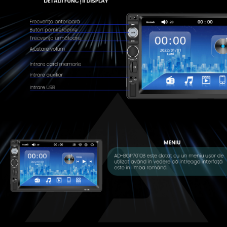
Camere Fiat
Camere Citroen
Camere Peugeot
Camere Fiat
Conectică Auto
Conectică Audi
Conectică BMW
Conectică Volkswagen
Conectică Mercedes Benz
Conectică Ford