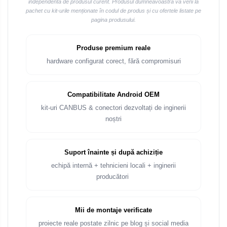
independentă de produsul curent. Produsul dumneavoastră va veni la
Rame adaptoare Audi
pachet cu kit-urile menționate în codul de produs și cu ofertele listate pe
pagina produsului.
Rame adaptoare BMW
Produse premium reale
Rame adaptoare Seat
hardware configurat corect, fără compromisuri
Rame adaptoare Renault
Compatibilitate Android OEM
Rame adaptoare Volvo
kit-uri CANBUS & conectori dezvoltați de inginerii
noștri
Rame adaptoare Honda
Rame Adaptoare Porsche
Suport înainte și după achiziție
echipă internă + tehnicieni locali + inginerii
Rame adaptoare Peugeot
producători
Rame adaptoare Citroen
Mii de montaje verificate
Rame adaptoare Daihatsu
proiecte reale postate zilnic pe blog și social media