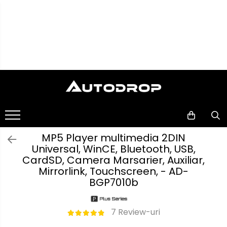
Toate Produsele
Navigații auto dedicate
Navigatii Dedicate
Navigații
auto
BMW
universale
Rame
Volkswagen
adaptoare
MP5 Player multimedia 2DIN
auto
Universal, WinCE, Bluetooth, USB,
Audi
Camere
CardSD, Camera Marsarier, Auxiliar,
marșarier
Mirrorlink, Touchscreen, - AD-
Mercedes Benz
auto
BGP7010b
Camere
înregistrare
Ford
trafic
7 Review-uri
Accesorii
Skoda