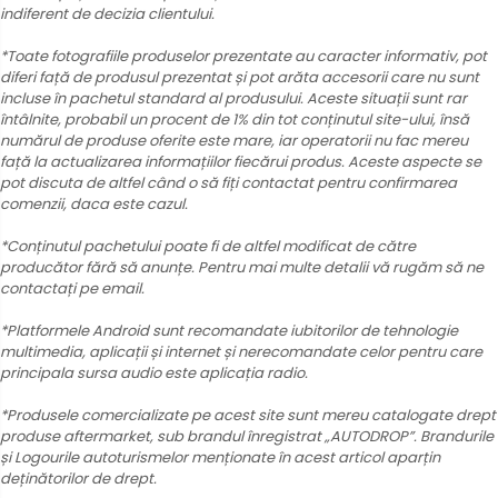
indiferent de decizia clientului.
*Toate fotografiile produselor prezentate au caracter informativ, pot
diferi față de produsul prezentat și pot arăta accesorii care nu sunt
incluse în pachetul standard al produsului. Aceste situații sunt rar
întâlnite, probabil un procent de 1% din tot conținutul site-ului, însă
numărul de produse oferite este mare, iar operatorii nu fac mereu
față la actualizarea informațiilor fiecărui produs. Aceste aspecte se
pot discuta de altfel când o să fiți contactat pentru confirmarea
comenzii, daca este cazul.
*Conținutul pachetului poate fi de altfel modificat de către
producător fără să anunțe. Pentru mai multe detalii vă rugăm să ne
contactați pe email.
*Platformele Android sunt recomandate iubitorilor de tehnologie
multimedia, aplicații și internet și nerecomandate celor pentru care
principala sursa audio este aplicația radio.
*Produsele comercializate pe acest site sunt mereu catalogate drept
produse aftermarket, sub brandul înregistrat „AUTODROP”. Brandurile
și Logourile autoturismelor menționate în acest articol aparțin
deținătorilor de drept.