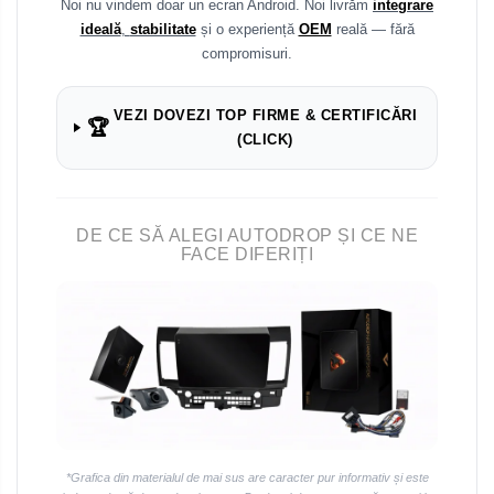
Noi nu vindem doar un ecran Android. Noi livrăm
integrare
Navigații universale 2DIN
ideală
,
stabilitate
și o experiență
OEM
reală — fără
Navigații universale 1DIN
compromisuri.
Rame adaptoare auto
VEZI DOVEZI TOP FIRME & CERTIFICĂRI
🏆
Rame adaptoare Volkswagen
(CLICK)
Rame adaptoare Ford
DE CE SĂ ALEGI AUTODROP ȘI CE NE
Rame adaptoare M-Benz
FACE DIFERIȚI
Rame adaptoare Opel
Rame adaptoare Skoda
Rame adaptoare Suzuki
Rame adaptoare Dacia
*Grafica din materialul de mai sus are caracter pur informativ și este