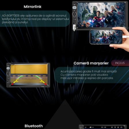
Conectică Opel
Conectică Skoda
Conectică Honda
Conectică Chevrolet
Conectică Suzuki
Conectică Renault
Conectică Kia
Conectică Hyundai
Conectică Mitsubishi