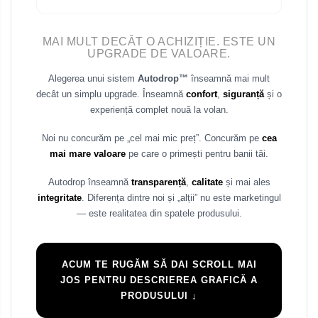
Rame adaptoare Mazda
MAI MULT DECÂT O ACHIZIȚIE. ESTE UN
UPGRADE DE VALOARE.
Rame adaptoare Kia
Alegerea unui sistem
Autodrop™
înseamnă mai mult
Rame adaptoare Alfa Romeo
decât un simplu upgrade. Înseamnă
confort
,
siguranță
și o
experiență complet nouă la volan.
Rame adaptoare Nissan
Noi nu concurăm pe „cel mai mic preț”. Concurăm pe
cea
mai mare valoare
pe care o primești pentru banii tăi.
Rame adaptoare Fiat
Autodrop înseamnă
transparență
,
calitate
și mai ales
Rame adaptoare Hyundai
integritate
. Diferența dintre noi și „alții” nu este marketingul
— este realitatea din spatele produsului.
Rame adaptoare Chevrolet
Rame adaptoare Mitsubishi
ACUM TE RUGĂM SĂ DAI SCROLL MAI
JOS PENTRU DESCRIEREA GRAFICĂ A
Rame adaptoare Jeep
PRODUSULUI ↓