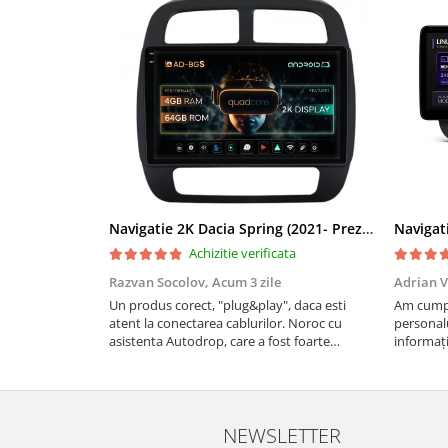
Smart
Fiat
Jeep
Volvo
Iveco
Navigatie 2K Dacia Spring (2021- Prezent), Android, S-Quadcore / 4GB RAM + 64GB ROM, 9.5 Inch - AD-BGS90042K+AD-BGRKIT366V4s
Porsche
Achizitie verificata
Razvan Socolov,
Acum 3 zile
Adrian V
Ssangyong
Un produs corect, "plug&play", daca esti
Am cumpă
atent la conectarea cablurilor. Noroc cu
personalu
Daihatsu
asistenta Autodrop, care a fost foarte
informați
prietenoasa si dispusa sa ajute. M-a indrumat
repetate 
pas cu pas si mi-a atras atentia ca nu era
rapidă, s
Dodge
conectat cablul de video de la camera OE...
revin la e
Navigații auto universale
NEWSLETTER