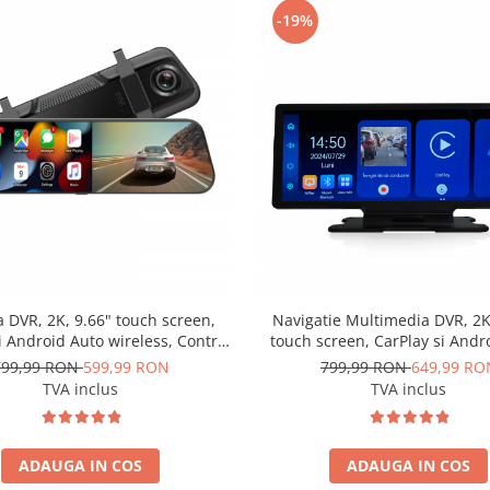
-19%
 DVR, 2K, 9.66" touch screen,
Navigatie Multimedia DVR, 2K
i Android Auto wireless, Control
touch screen, CarPlay si Andr
 Monitorizare parcare, Camera
wireless, Control vocal, Camera
799,99 RON
599,99 RON
799,99 RON
649,99 RO
arsarier - AD-BGCMXP7
- AD-BGCMXP2
TVA inclus
TVA inclus
ADAUGA IN COS
ADAUGA IN COS