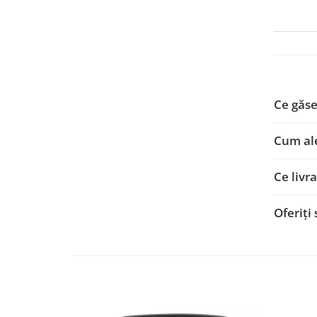
Nissan
Mitsubishi
Land Rover
Ce găse
Mazda
Cum ale
Honda
Ce livra
Citroen
Oferiți
Isuzu
Chrysler
Subaru