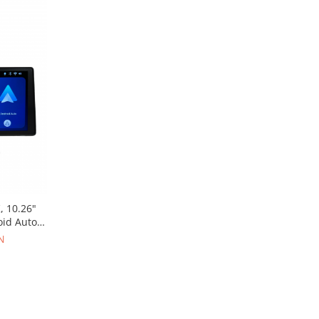
, 10.26"
oid Auto
 marsarier
N