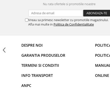
Navigații auto universale
Nu rata ofertele si promotiile noastre
Navigații universale 2DIN
Navigații universale 1DIN
Vreau sa primesc newsletter cu promotiile magazinului.
Afla mai multe in
Politica de Confidentialitate
Rame adaptoare auto
Rame adaptoare auto
Rame adaptoare Volkswagen
DESPRE NOI
POLITIC
GARANTIA PRODUSELOR
POLITIC
Rame adaptoare Ford
TERMENI SI CONDITII
MANUALE
Rame adaptoare M-Benz
INFO TRANSPORT
ONLINE
Rame adaptoare Opel
ANPC
Rame adaptoare Skoda
Rame adaptoare Suzuki