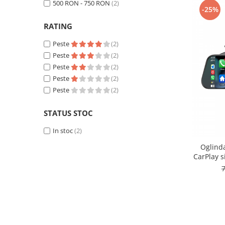
500 RON - 750 RON
(2)
-25%
Opel
RATING
Dacia
Peste
(2)
Peste
(2)
Peugeot
Peste
(2)
Peste
(2)
Hyundai
Peste
(2)
Toyota
STATUS STOC
In stoc
(2)
Seat
Oglinda
Kia
CarPlay s
vocal,
m
Chevrolet
Suzuki
Renault