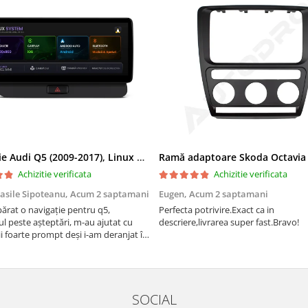
Navigatie Audi Q5 (2009-2017), Linux OS & OEM, MMI 3G, CarPlay & Android Auto Wireless, MirrorLink, Camera AHD, 12.3 Inch - AD-BGAALNXH+AD-BGRKITQ5002
Achizitie verificata
Achizitie verificata
asile Sipoteanu,
Acum 2 saptamani
Eugen,
Acum 2 saptamani
rat o navigație pentru q5,
Perfecta potrivire.Exact ca in
l peste așteptări, m-au ajutat cu
descriere,livrarea super fast.Bravo!
i foarte prompt deși i-am deranjat în
rânduri. Foarte serviabili, livrare
uport tehnic, totul impecabil, o să
i și pentru vi...
SOCIAL