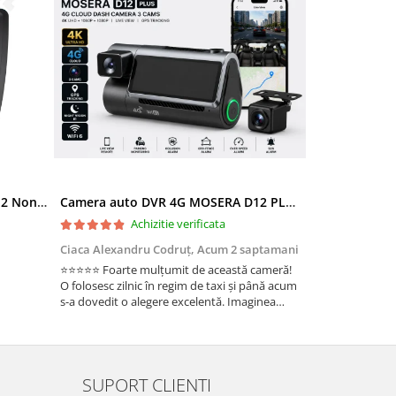
Ramă adaptoare Skoda Octavia 2 Non-Facelift (Auto A/C) 2004-2009 - fațetă 213×133 (RNS 510 / RCD 330), montaj dedicat
Camera auto DVR 4G MOSERA D12 PLUS, 3 camere, 4K UHD + Full HD + Full HD, Sony IMX415, GPS Tracking, WiFi 6, Night Vision IR, Cloud Live View, monitorizare parcare, aplicatie mobil + PC
Achizitie verificata
Ac
Ciaca Alexandru Codruț,
Acum 2 saptamani
Ciaca Alexandr
⭐⭐⭐⭐⭐ Foarte mulțumit de această cameră!
Sunt foarte mul
O folosesc zilnic în regim de taxi și până acum
folosesc zilnic î
s-a dovedit o alegere excelentă. Imaginea
a dovedit o ale
este foarte clară, atât ziua, cât și noaptea, iar
foarte clară, atâ
cele 3 camere oferă o acoperire completă a
camere oferă o 
ma...
Fun...
SUPORT CLIENTI