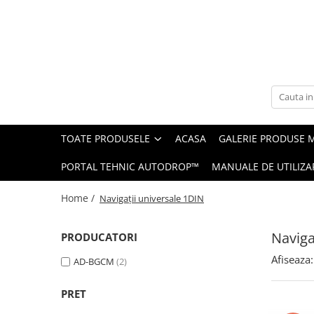
Toate Produsele
Navigații auto dedicate
Navigatii Dedicate
TOATE PRODUSELE
ACASA
GALERIE PRODUSE 
BMW
PORTAL TEHNIC AUTODROP™
MANUALE DE UTILIZA
Volkswagen
Home /
Navigații universale 1DIN
Audi
Naviga
PRODUCATORI
Mercedes Benz
Afiseaza:
AD-BGCM
(2)
Ford
PRET
Skoda